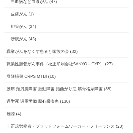
白血病など血液がん (47)
皮膚がん (1)
胆管がん (34)
膀胱がん (45)
職業がんをなくす患者と家族の会 (32)
職業性胆管がん事件（校正印刷会社SANYO－CYP） (27)
脊髄損傷 CRPS MTBI (10)
腰痛 頚肩腕障害 振動障害 指曲がり症 筋骨格系障害 (88)
過労死 過重労働 脳心臓疾患 (130)
難聴 (4)
非正規労働者・プラットフォームワーカー・フリーランス (23)