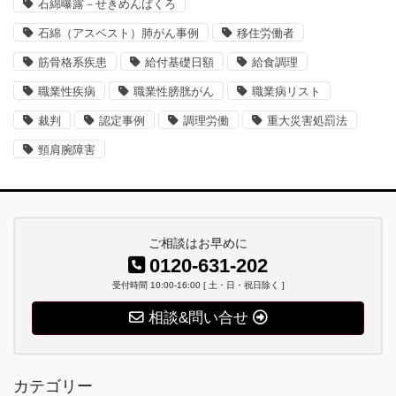
石綿曝露－せきめんばくろ
石綿（アスベスト）肺がん事例
移住労働者
筋骨格系疾患
給付基礎日額
給食調理
職業性疾病
職業性膀胱がん
職業病リスト
裁判
認定事例
調理労働
重大災害処罰法
頸肩腕障害
ご相談はお早めに
0120-631-202
受付時間 10:00-16:00 [ 土・日・祝日除く ]
相談&問い合せ
カテゴリー