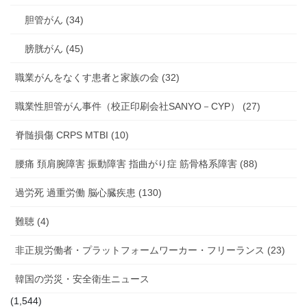
胆管がん (34)
膀胱がん (45)
職業がんをなくす患者と家族の会 (32)
職業性胆管がん事件（校正印刷会社SANYO－CYP） (27)
脊髄損傷 CRPS MTBI (10)
腰痛 頚肩腕障害 振動障害 指曲がり症 筋骨格系障害 (88)
過労死 過重労働 脳心臓疾患 (130)
難聴 (4)
非正規労働者・プラットフォームワーカー・フリーランス (23)
韓国の労災・安全衛生ニュース
(1,544)