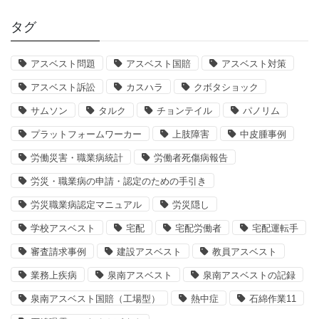
タグ
アスベスト問題
アスベスト国賠
アスベスト対策
アスベスト訴訟
カスハラ
クボタショック
サムソン
タルク
チョンテイル
パノリム
プラットフォームワーカー
上肢障害
中皮腫事例
労働災害・職業病統計
労働者死傷病報告
労災・職業病の申請・認定のための手引き
労災職業病認定マニュアル
労災隠し
学校アスベスト
宅配
宅配労働者
宅配運転手
審査請求事例
建設アスベスト
教員アスベスト
業務上疾病
泉南アスベスト
泉南アスベストの記録
泉南アスベスト国賠（工場型）
熱中症
石綿作業11