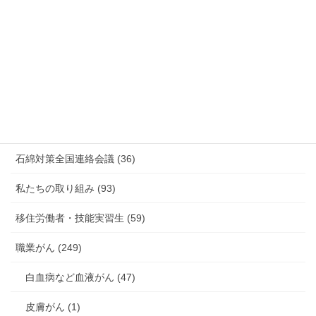
放射線被ばく労働 原発作業 除染作業 (48)
新型コロナウィルス感染症・各種感染症 (179)
有害化学物質 有機溶剤 感染症 (184)
未分類 (4)
海外安全衛生情報 (94)
石綿対策全国連絡会議 (36)
私たちの取り組み (93)
移住労働者・技能実習生 (59)
職業がん (249)
白血病など血液がん (47)
皮膚がん (1)