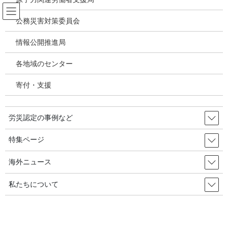
コ
ナ
ン
ビ
公務災害対策委員会
テ
ゲ
ン
ー
情報公開推進局
韓国の労災・安全衛生ニュース
ツ
シ
へ
ョ
各地域のセンター
ス
ン
HOME
韓国の労災・安全衛生ニュース
キ
に
東国製鋼の労災被害者イ・ドンウさん、88日目に告別式 2022年6月16日 韓国
寄付・支援
ッ
移
の労災・安全衛生
プ
動
労災認定の事例など
2022年5月23日
/ 最終更新日時 :
2022年6月19日
韓国の労災・安全衛生ニュース
特集ページ
東国製鋼の労災被害者イ・ドンウ
海外ニュース
さん、88日目に告別式 2022年6月
私たちについて
16日 韓国の労災・安全衛生