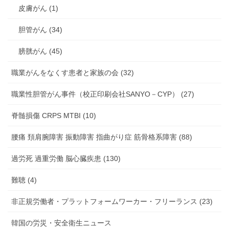
皮膚がん (1)
胆管がん (34)
膀胱がん (45)
職業がんをなくす患者と家族の会 (32)
職業性胆管がん事件（校正印刷会社SANYO－CYP） (27)
脊髄損傷 CRPS MTBI (10)
腰痛 頚肩腕障害 振動障害 指曲がり症 筋骨格系障害 (88)
過労死 過重労働 脳心臓疾患 (130)
難聴 (4)
非正規労働者・プラットフォームワーカー・フリーランス (23)
韓国の労災・安全衛生ニュース