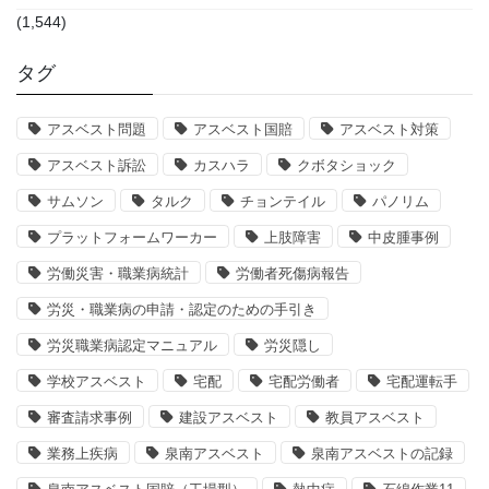
(1,544)
タグ
アスベスト問題
アスベスト国賠
アスベスト対策
アスベスト訴訟
カスハラ
クボタショック
サムソン
タルク
チョンテイル
パノリム
プラットフォームワーカー
上肢障害
中皮腫事例
労働災害・職業病統計
労働者死傷病報告
労災・職業病の申請・認定のための手引き
労災職業病認定マニュアル
労災隠し
学校アスベスト
宅配
宅配労働者
宅配運転手
審査請求事例
建設アスベスト
教員アスベスト
業務上疾病
泉南アスベスト
泉南アスベストの記録