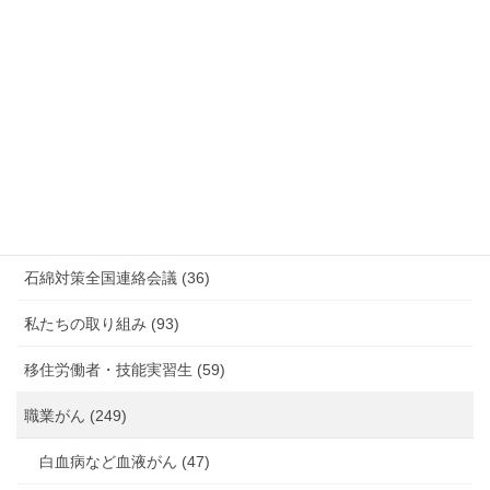
情報公開・法令通達・事務連絡・指針 (244)
放射線被ばく労働 原発作業 除染作業 (48)
新型コロナウィルス感染症・各種感染症 (179)
有害化学物質 有機溶剤 感染症 (184)
未分類 (4)
海外安全衛生情報 (94)
石綿対策全国連絡会議 (36)
私たちの取り組み (93)
移住労働者・技能実習生 (59)
職業がん (249)
白血病など血液がん (47)