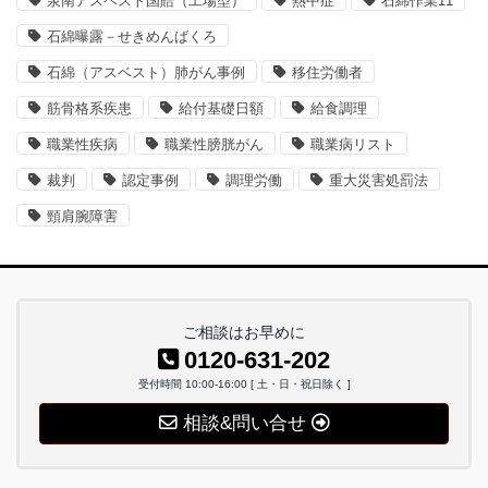
泉南アスベスト国賠（工場型）
熱中症
石綿作業11
石綿曝露－せきめんばくろ
石綿（アスベスト）肺がん事例
移住労働者
筋骨格系疾患
給付基礎日額
給食調理
職業性疾病
職業性膀胱がん
職業病リスト
裁判
認定事例
調理労働
重大災害処罰法
頸肩腕障害
ご相談はお早めに
0120-631-202
受付時間 10:00-16:00 [ 土・日・祝日除く ]
相談&問い合せ