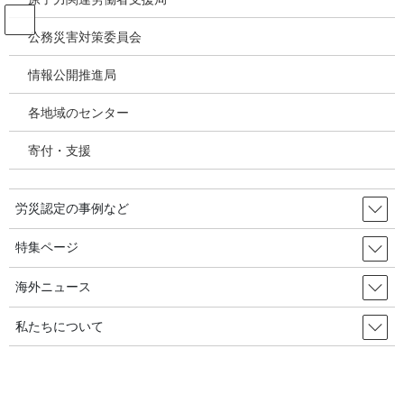
コ
ナ
ン
ビ
公務災害対策委員会
テ
ゲ
ン
ー
情報公開推進局
職業がん
ツ
シ
へ
ョ
各地域のセンター
ス
ン
HOME
職業がん
キ
に
寄付・支援
ッ
移
プ
動
2025年10月18日
労災認定の事例など
有害化学物質 有機溶剤 感染症
６年７ヵ月かかって・・・裁判
特集ページ
所、サムソンディスプレーの清掃
海外ニュース
労働者の乳がんを労災認定」／韓国の労災・
安全衛生2025年12月11日
私たちについて
電子部品を生産するサムソンディスプレイ工場で、７年９ヶ月
間、生産ラインの清掃をしてきた女性の非正規職労働者の乳ガン
が、業務上の疾病だという裁判所の判決が出た。発ガン物質に、