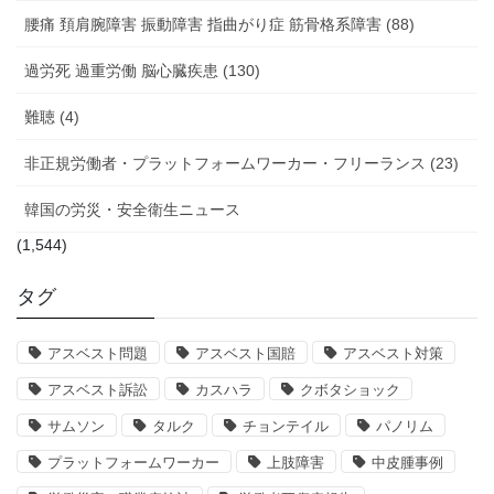
腰痛 頚肩腕障害 振動障害 指曲がり症 筋骨格系障害 (88)
過労死 過重労働 脳心臓疾患 (130)
難聴 (4)
非正規労働者・プラットフォームワーカー・フリーランス (23)
韓国の労災・安全衛生ニュース
(1,544)
タグ
アスベスト問題
アスベスト国賠
アスベスト対策
アスベスト訴訟
カスハラ
クボタショック
サムソン
タルク
チョンテイル
パノリム
プラットフォームワーカー
上肢障害
中皮腫事例