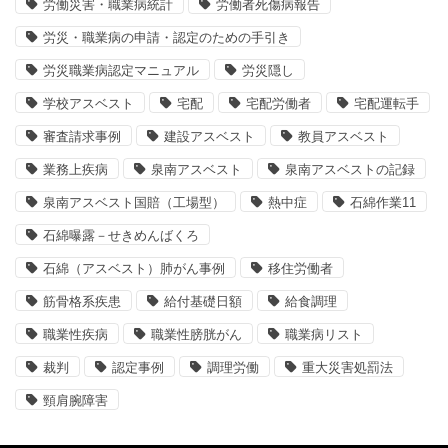
労働災害・職業病統計
労働者死傷病報告
労災・職業病の申請・認定のための手引き
労災職業病認定マニュアル
労災隠し
学校アスベスト
宅配
宅配労働者
宅配運転手
審査請求事例
建設アスベスト
教員アスベスト
業務上疾病
泉南アスベスト
泉南アスベストの記録
泉南アスベスト国賠（工場型）
熱中症
石綿作業11
石綿曝露－せきめんばくろ
石綿（アスベスト）肺がん事例
移住労働者
筋骨格系疾患
給付基礎日額
給食調理
職業性疾病
職業性膀胱がん
職業病リスト
裁判
認定事例
調理労働
重大災害処罰法
頸肩腕障害