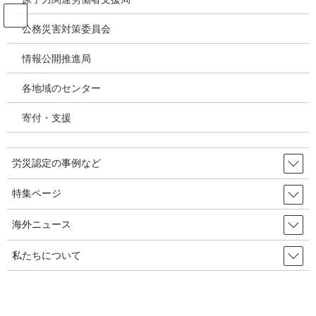
コ
ナ
ン
ビ
公務災害対策委員会
テ
ゲ
ン
ー
情報公開推進局
有害化学物質 有機溶剤 感染症
ツ
シ
へ
ョ
各地域のセンター
ス
ン
HOME
有害化学物質 有機溶剤 感染症
キ
に
２９年間火を消して白血病に罹った消防士・・・裁判所「業務上の疾病認定」／
寄付・支援
ッ
移
韓国の労災・安全衛生2025年12月14日
プ
動
労災認定の事例など
2025年10月18日
/ 最終更新日時 :
2025年12月27日
有害化学物質 有機溶剤 感染症
特集ページ
２９年間火を消して白血病に罹っ
海外ニュース
た消防士・・・裁判所「業務上の疾
私たちについて
病認定」／韓国の労災・安全衛生
2025年12月14日