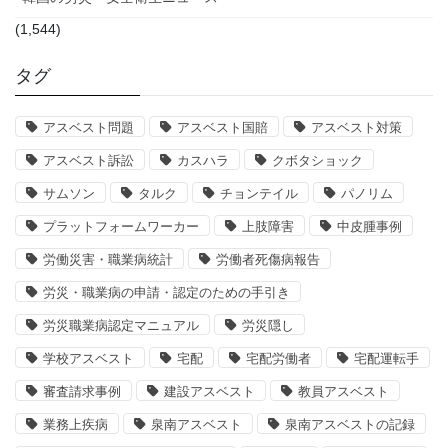
(1,544)
タグ
アスベスト問題
アスベスト国賠
アスベスト対策
アスベスト訴訟
カスハラ
クボタショック
サムソン
タルク
チョンテイル
パノリム
プラットフォームワーカー
上肢障害
中皮腫事例
労働災害・職業病統計
労働者死傷病報告
労災・職業病の申請・認定のための手引き
労災職業病認定マニュアル
労災隠し
学校アスベスト
宅配
宅配労働者
宅配運転手
審査請求事例
建設アスベスト
教員アスベスト
業務上疾病
泉南アスベスト
泉南アスベストの記録