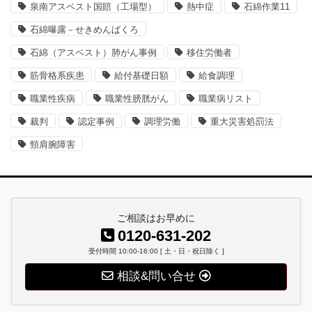
泉南アスベスト国賠（工場型）
熱中症
石綿作業11
石綿曝露－せきめんばくろ
石綿（アスベスト）肺がん事例
移住労働者
筋骨格系疾患
給付基礎日額
給食調理
職業性疾病
職業性膀胱がん
職業病リスト
裁判
認定事例
調理労働
重大災害処罰法
頸肩腕障害
ご相談はお早めに
0120-631-202
受付時間 10:00-16:00 [ 土・日・祝日除く ]
相談&問い合せ