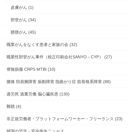
皮膚がん (1)
胆管がん (34)
膀胱がん (45)
職業がんをなくす患者と家族の会 (32)
職業性胆管がん事件（校正印刷会社SANYO－CYP） (27)
脊髄損傷 CRPS MTBI (10)
腰痛 頚肩腕障害 振動障害 指曲がり症 筋骨格系障害 (88)
過労死 過重労働 脳心臓疾患 (130)
難聴 (4)
非正規労働者・プラットフォームワーカー・フリーランス (23)
韓国の労災・安全衛生ニュース