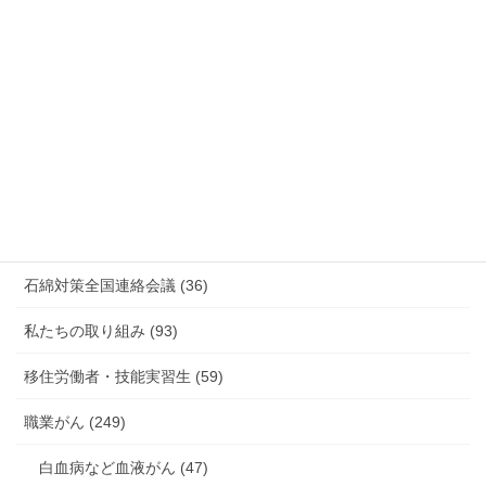
情報公開・法令通達・事務連絡・指針 (244)
放射線被ばく労働 原発作業 除染作業 (48)
新型コロナウィルス感染症・各種感染症 (179)
有害化学物質 有機溶剤 感染症 (184)
未分類 (4)
海外安全衛生情報 (94)
石綿対策全国連絡会議 (36)
私たちの取り組み (93)
移住労働者・技能実習生 (59)
職業がん (249)
白血病など血液がん (47)