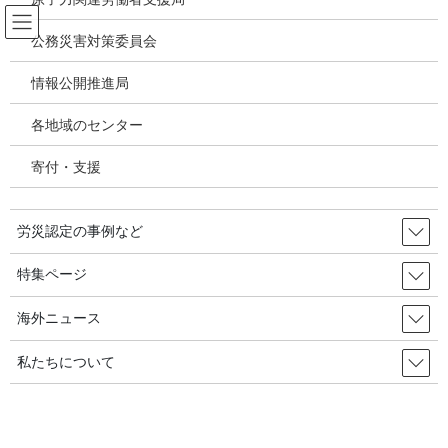
コ
ナ
ン
ビ
公務災害対策委員会
テ
ゲ
ン
ー
情報公開推進局
新型コロナウィルス感染症・各種感
ツ
シ
染症
へ
ョ
各地域のセンター
ス
ン
キ
に
寄付・支援
HOME
新型コロナウィルス感染症・各種感染症
ッ
移
新型コロナ労災 大阪＝労災請求378件、認定94件、不認定1件（11月13日現
プ
動
在）。「職種別内訳を公表するところまで手が回らないし、合計を口頭でなら答え
る」（大阪労働局）
労災認定の事例など
特集ページ
2020年11月17日
/ 最終更新日時 :
2020年11月17日
新型コロナウィルス感染症・各種感染症
海外ニュース
新型コロナ労災 大阪＝労災請求
私たちについて
378件、認定94件、不認定1件（11月
13日現在）。「職種別内訳を公表す
るところまで手が回らないし、合