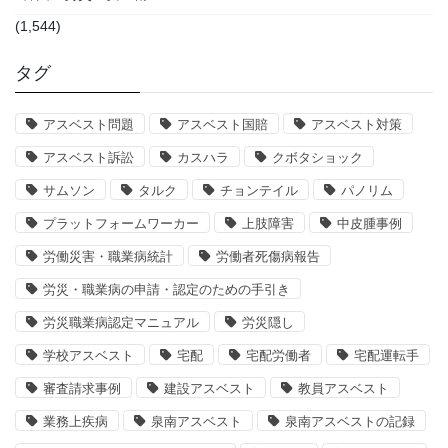
(1,544)
タグ
アスベスト問題
アスベスト国賠
アスベスト対策
アスベスト訴訟
カスハラ
クボタショック
サムソン
タルク
チョンテイル
パノリム
プラットフォームワーカー
上肢障害
中皮腫事例
労働災害・職業病統計
労働者死傷病報告
労災・職業病の申請・認定のための手引き
労災職業病認定マニュアル
労災隠し
学校アスベスト
宅配
宅配労働者
宅配運転手
審査請求事例
建設アスベスト
教員アスベスト
業務上疾病
泉南アスベスト
泉南アスベストの記録