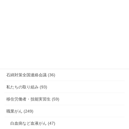
情報公開・法令通達・事務連絡・指針 (244)
放射線被ばく労働 原発作業 除染作業 (48)
新型コロナウィルス感染症・各種感染症 (179)
有害化学物質 有機溶剤 感染症 (184)
未分類 (4)
海外安全衛生情報 (94)
石綿対策全国連絡会議 (36)
私たちの取り組み (93)
移住労働者・技能実習生 (59)
職業がん (249)
白血病など血液がん (47)