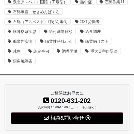
泉南アスベスト国賠（工場型）
熱中症
石綿作業11
石綿曝露－せきめんばくろ
石綿（アスベスト）肺がん事例
移住労働者
筋骨格系疾患
給付基礎日額
給食調理
職業性疾病
職業性膀胱がん
職業病リスト
裁判
認定事例
調理労働
重大災害処罰法
頸肩腕障害
ご相談はお早めに
0120-631-202
受付時間 10:00-16:00 [ 土・日・祝日除く ]
相談&問い合せ