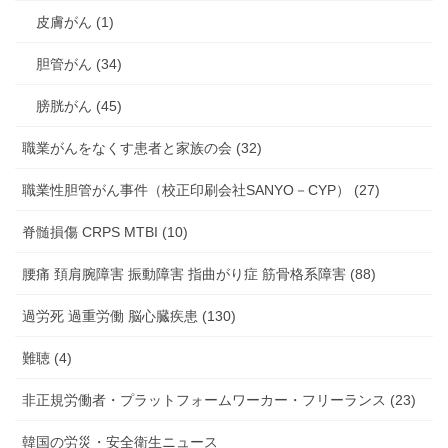
皮膚がん (1)
胆管がん (34)
膀胱がん (45)
職業がんをなくす患者と家族の会 (32)
職業性胆管がん事件（校正印刷会社SANYO－CYP） (27)
脊髄損傷 CRPS MTBI (10)
腰痛 頚肩腕障害 振動障害 指曲がり症 筋骨格系障害 (88)
過労死 過重労働 脳心臓疾患 (130)
難聴 (4)
非正規労働者・プラットフォームワーカー・フリーランス (23)
韓国の労災・安全衛生ニュース