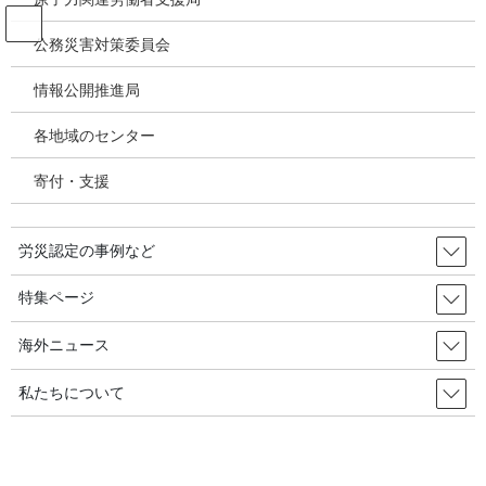
コ
ナ
ン
ビ
公務災害対策委員会
テ
ゲ
ン
ー
情報公開推進局
新型コロナウィルス感染症・各種感
ツ
シ
染症
へ
ョ
各地域のセンター
ス
ン
キ
に
寄付・支援
HOME
新型コロナウィルス感染症・各種感染症
ッ
移
北海道の新型コロナ労災認定112名（9月末時点、申請は188人）と北海道労働局
プ
動
が明らかに～北海道新聞(10/31)、NHK(11/13）
労災認定の事例など
2020年11月14日
/ 最終更新日時 :
2020年11月14日
特集ページ
新型コロナウィルス感染症・各種感染症
北海道の新型コロナ労災認定112名
海外ニュース
（9月末時点、申請は188人）と北海
私たちについて
道労働局が明らかに～北海道新聞
(10/31)、NHK(11/13）