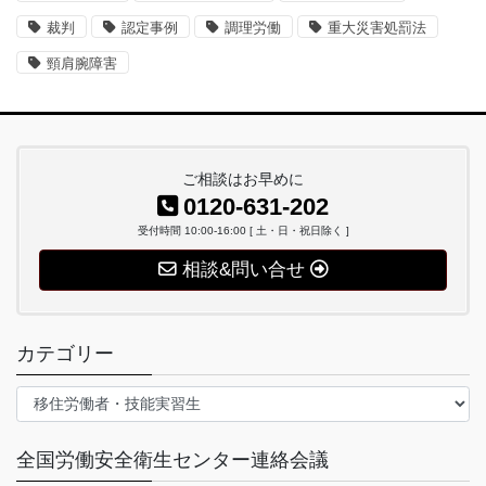
裁判
認定事例
調理労働
重大災害処罰法
頸肩腕障害
ご相談はお早めに
0120-631-202
受付時間 10:00-16:00 [ 土・日・祝日除く ]
相談&問い合せ
カテゴリー
カ
テ
ゴ
全国労働安全衛生センター連絡会議
リ