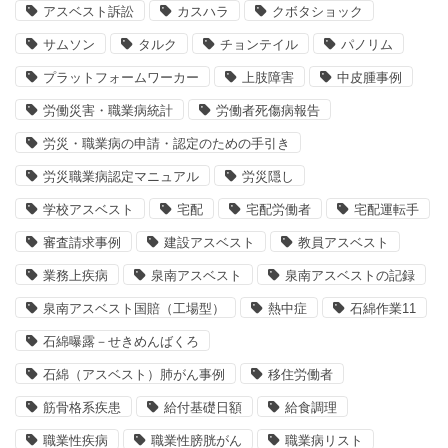
アスベスト訴訟
カスハラ
クボタショック
サムソン
タルク
チョンテイル
パノリム
プラットフォームワーカー
上肢障害
中皮腫事例
労働災害・職業病統計
労働者死傷病報告
労災・職業病の申請・認定のための手引き
労災職業病認定マニュアル
労災隠し
学校アスベスト
宅配
宅配労働者
宅配運転手
審査請求事例
建設アスベスト
教員アスベスト
業務上疾病
泉南アスベスト
泉南アスベストの記録
泉南アスベスト国賠（工場型）
熱中症
石綿作業11
石綿曝露－せきめんばくろ
石綿（アスベスト）肺がん事例
移住労働者
筋骨格系疾患
給付基礎日額
給食調理
職業性疾病
職業性膀胱がん
職業病リスト