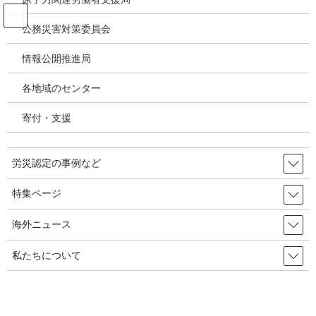
コ
ナ
ン
ビ
公務災害対策委員会
テ
ゲ
ン
ー
情報公開推進局
移住労働者・技能実習生
ツ
シ
へ
ョ
各地域のセンター
ス
ン
HOME
移住労働者・技能実習生
キ
に
寄付・支援
ッ
移
プ
動
2025年9月15日
労災認定の事例など
移住労働者・技能実習生
『挟まれる・落ちる・切る』移住
特集ページ
労働者の労災類型も『後進国型』
海外ニュース
／韓国の労災・安全衛生2025年10月1日
私たちについて
移住労働者の労災事故が日々増える中で、挟まれる・落ちる・切
断するなど、いわゆる後進国型の事故が大多数であることが明ら
かになった。 挟まれ事故は2千人台を維持、転落・転倒は1千人台
30日<毎日労働ニュース>が […]