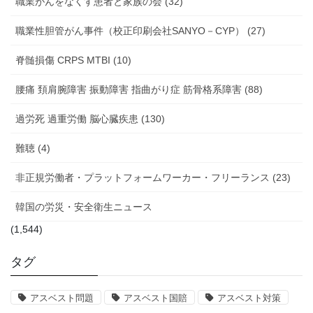
職業がんをなくす患者と家族の会 (32)
職業性胆管がん事件（校正印刷会社SANYO－CYP） (27)
脊髄損傷 CRPS MTBI (10)
腰痛 頚肩腕障害 振動障害 指曲がり症 筋骨格系障害 (88)
過労死 過重労働 脳心臓疾患 (130)
難聴 (4)
非正規労働者・プラットフォームワーカー・フリーランス (23)
韓国の労災・安全衛生ニュース
(1,544)
タグ
アスベスト問題
アスベスト国賠
アスベスト対策