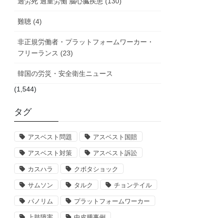
過労死 過重労働 脳心臓疾患 (130)
難聴 (4)
非正規労働者・プラットフォームワーカー・
フリーランス (23)
韓国の労災・安全衛生ニュース
(1,544)
タグ
アスベスト問題
アスベスト国賠
アスベスト対策
アスベスト訴訟
カスハラ
クボタショック
サムソン
タルク
チョンテイル
パノリム
プラットフォームワーカー
上肢障害
中皮腫事例