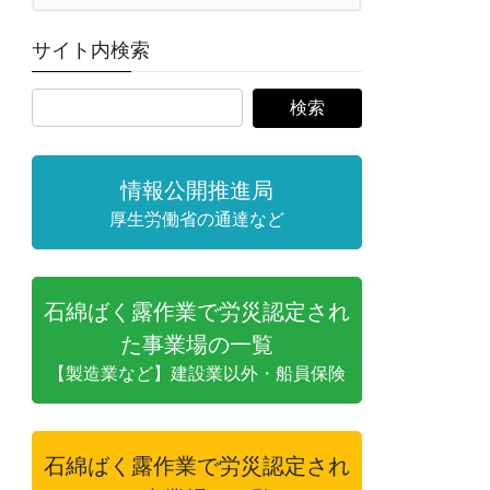
サイト内検索
情報公開推進局
厚生労働省の通達など
石綿ばく露作業で労災認定され
た事業場の一覧
【製造業など】建設業以外・船員保険
石綿ばく露作業で労災認定され