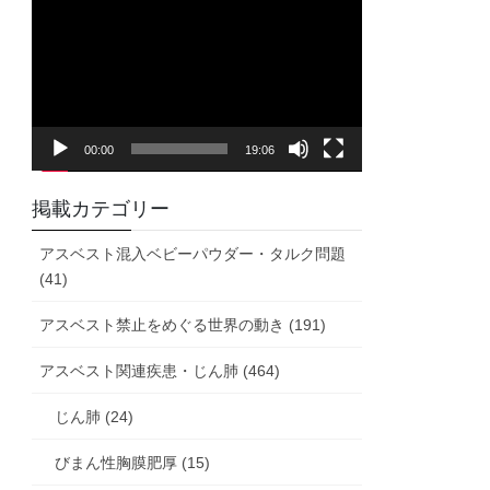
画
プ
レ
ー
ヤ
00:00
19:06
ー
掲載カテゴリー
アスベスト混入ベビーパウダー・タルク問題
(41)
アスベスト禁止をめぐる世界の動き (191)
アスベスト関連疾患・じん肺 (464)
じん肺 (24)
びまん性胸膜肥厚 (15)