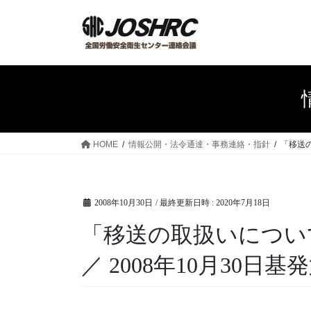
コ
ナ
ン
ビ
テ
ゲ
ン
ー
ツ
シ
へ
ョ
ス
ン
キ
に
ッ
移
HOME
情報公開・法令通達・事務連絡・指針
「移送の
プ
動
2008年10月30日
/ 最終更新日時 :
2020年7月18日
「移送の取扱いについ
／ 2008年10月30日基発