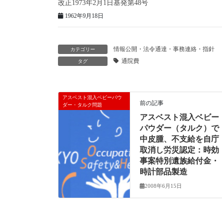
改正1973年2月1日基発第48号
1962年9月18日
情報公開・法令通達・事務連絡・指針
カテゴリー
通院費
タグ
アスベスト混入ベビーパウ
前の記事
ダー・タルク問題
アスベスト混入ベビー
パウダー（タルク）で
中皮腫、不支給を自庁
取消し労災認定：時効
事案特別遺族給付金・
時計部品製造
2008年6月15日