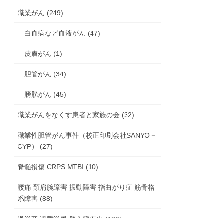
職業がん (249)
白血病など血液がん (47)
皮膚がん (1)
胆管がん (34)
膀胱がん (45)
職業がんをなくす患者と家族の会 (32)
職業性胆管がん事件（校正印刷会社SANYO－
CYP） (27)
脊髄損傷 CRPS MTBI (10)
腰痛 頚肩腕障害 振動障害 指曲がり症 筋骨格
系障害 (88)