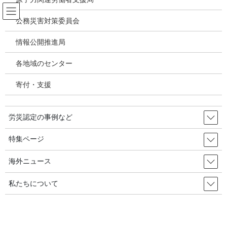
コ
ナ
ン
ビ
公務災害対策委員会
テ
ゲ
ン
ー
情報公開推進局
国際連帯
ツ
シ
へ
ョ
各地域のセンター
ス
ン
HOME
国際連帯
キ
に
2022年国際労働会議に向けた国際労働衛生委員会（ICOH）声明：安全衛生は労
寄付・支援
ッ
移
働における基本的原則である－2022年5月27日
プ
動
労災認定の事例など
2022年9月12日
/ 最終更新日時 :
2022年10月4日
国際連帯
特集ページ
2022年国際労働会議に向けた国際
海外ニュース
労働衛生委員会（ICOH）声明：安
私たちについて
全衛生は労働における基本的原則
である－2022年5月27日