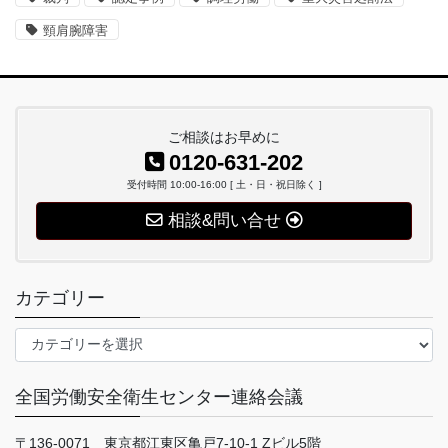
頸肩腕障害
ご相談はお早めに
0120-631-202
受付時間 10:00-16:00 [ 土・日・祝日除く ]
相談&問い合せ
カテゴリー
カ
テ
ゴ
全国労働安全衛生センター連絡会議
リ
ー
〒136-0071 東京都江東区亀戸7-10-1 Zビル5階