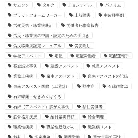
サムソン
タルク
チョンテイル
パノリム
プラットフォームワーカー
上肢障害
中皮腫事例
労働災害・職業病統計
労働者死傷病報告
労災・職業病の申請・認定のための手引き
労災職業病認定マニュアル
労災隠し
学校アスベスト
宅配
宅配労働者
宅配運転手
審査請求事例
建設アスベスト
教員アスベスト
業務上疾病
泉南アスベスト
泉南アスベストの記録
泉南アスベスト国賠（工場型）
熱中症
石綿作業11
石綿曝露－せきめんばくろ
石綿（アスベスト）肺がん事例
移住労働者
筋骨格系疾患
給付基礎日額
給食調理
職業性疾病
職業性膀胱がん
職業病リスト
裁判
認定事例
調理労働
重大災害処罰法