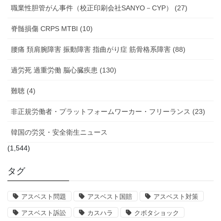
職業性胆管がん事件（校正印刷会社SANYO－CYP） (27)
脊髄損傷 CRPS MTBI (10)
腰痛 頚肩腕障害 振動障害 指曲がり症 筋骨格系障害 (88)
過労死 過重労働 脳心臓疾患 (130)
難聴 (4)
非正規労働者・プラットフォームワーカー・フリーランス (23)
韓国の労災・安全衛生ニュース
(1,544)
タグ
アスベスト問題
アスベスト国賠
アスベスト対策
アスベスト訴訟
カスハラ
クボタショック