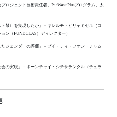
ジェクト技術責任者、PacWastePlusプログラム、太
ベスト禁止を実現したか」－ギレルモ・ビリャミセル（コ
ン（FUNDCLAS）ディレクター）
したジェンダーの評価」－ブイ・ティ・フオン・チャム
社会の実現」－ポーンチャイ・シチサランクル（チュラ
施