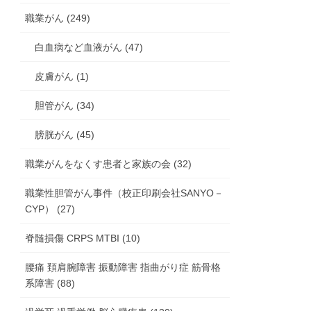
職業がん (249)
白血病など血液がん (47)
皮膚がん (1)
胆管がん (34)
膀胱がん (45)
職業がんをなくす患者と家族の会 (32)
職業性胆管がん事件（校正印刷会社SANYO－
CYP） (27)
脊髄損傷 CRPS MTBI (10)
腰痛 頚肩腕障害 振動障害 指曲がり症 筋骨格
系障害 (88)