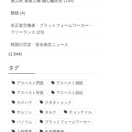
過労死 過重労働 脳心臓疾患 (130)
難聴 (4)
非正規労働者・プラットフォームワーカー・
フリーランス (23)
韓国の労災・安全衛生ニュース
(1,544)
タグ
アスベスト問題
アスベスト国賠
アスベスト対策
アスベスト訴訟
カスハラ
クボタショック
サムソン
タルク
チョンテイル
パノリム
プラットフォームワーカー
上肢障害
中皮腫事例