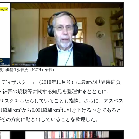
際労働衛生委員会（ICOH）会長）
ィザスター」（2018年11月号）に最新の世界疾病負
スト被害の規模等に関する知見を整理するとともに、
加的リスクをもたらしていることも指摘。さらに、アスベス
3
3
繊維/cm
から0.001繊維/cm
に引き下げるべきであると
）がその方向に動き出していることを歓迎した。