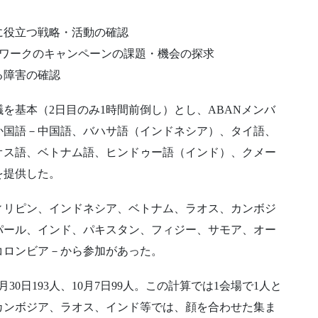
に役立つ戦略・活動の確認
ットワークのキャンペーンの課題・機会の探求
る障害の確認
議を基本（2日目のみ1時間前倒し）とし、ABANメンバ
か国語－中国語、バハサ語（インドネシア）、タイ語、
オス語、ベトナム語、ヒンドゥー語（インド）、クメー
を提供した。
ィリピン、インドネシア、ベトナム、ラオス、カンボジ
パール、インド、パキスタン、フィジー、サモア、オー
コロンビア－から参加があった。
9月30日193人、10月7日99人。この計算では1会場で1人と
カンボジア、ラオス、インド等では、顔を合わせた集ま