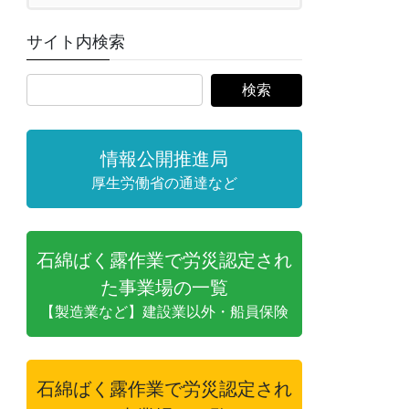
サイト内検索
情報公開推進局
厚生労働省の通達など
石綿ばく露作業で労災認定され
た事業場の一覧
【製造業など】建設業以外・船員保険
石綿ばく露作業で労災認定され