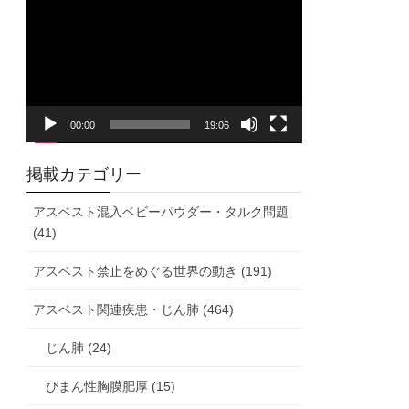
画
プ
レ
ー
ヤ
00:00
19:06
ー
掲載カテゴリー
アスベスト混入ベビーパウダー・タルク問題
(41)
アスベスト禁止をめぐる世界の動き (191)
アスベスト関連疾患・じん肺 (464)
じん肺 (24)
びまん性胸膜肥厚 (15)