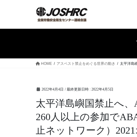
コ
ナ
ン
ビ
テ
ゲ
ン
ー
ツ
シ
へ
ョ
ス
ン
キ
に
ッ
移
HOME
アスベスト禁止をめぐる世界の動き
太平洋島嶼
プ
動
2022年4月4日
/ 最終更新日時 :
2022年4月5日
太平洋島嶼国禁止へ、A
260人以上の参加でA
止ネットワーク）202