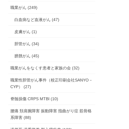
職業がん (249)
白血病など血液がん (47)
皮膚がん (1)
胆管がん (34)
膀胱がん (45)
職業がんをなくす患者と家族の会 (32)
職業性胆管がん事件（校正印刷会社SANYO－
CYP） (27)
脊髄損傷 CRPS MTBI (10)
腰痛 頚肩腕障害 振動障害 指曲がり症 筋骨格
系障害 (88)