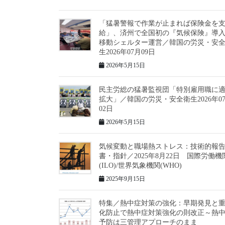
「猛暑警報で作業が止まれば保険金を
給」、済州で全国初の『気候保険』導
移動シェルター運営／韓国の労災・安
生2026年07月09日
2026年5月15日
民主労総の猛暑監視団「特別雇用職に
拡大」／韓国の労災・安全衛生2026年0
02日
2026年5月15日
気候変動と職場熱ストレス：技術的報
書・指針／2025年8月22日 国際労働機
(ILO)/世界気象機関(WHO)
2025年9月15日
特集／熱中症対策の強化：早期発見と
化防止で熱中症対策強化の則改正～熱
予防は三管理アプローチのまま