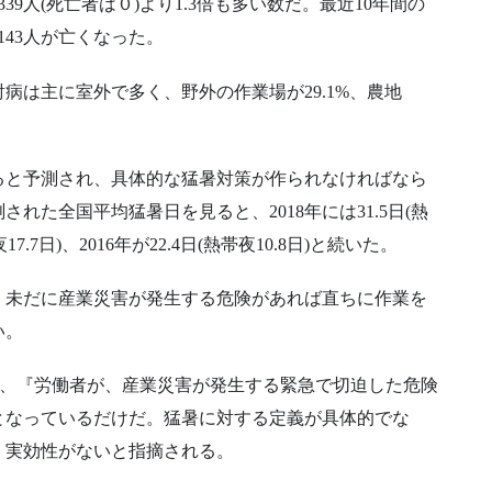
9人(死亡者は０)より1.3倍も多い数だ。最近10年間の
143人が亡くなった。
、熱射病は主に室外で多く、野外の作業場が29.1%、農地
ると予測され、具体的な猛暑対策が作られなければなら
された全国平均猛暑日を見ると、2018年には31.5日(熱
17.7日)、2016年が22.4日(熱帯夜10.8日)と続いた。
、未だに産業災害が発生する危険があれば直ちに作業を
い。
)は、『労働者が、産業災害が発生する緊急で切迫した危険
となっているだけだ。猛暑に対する定義が具体的でな
、実効性がないと指摘される。