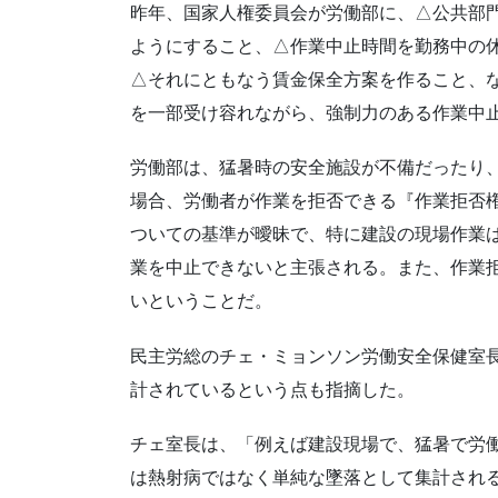
昨年、国家人権委員会が労働部に、△公共部
ようにすること、△作業中止時間を勤務中の
△それにともなう賃金保全方案を作ること、
を一部受け容れながら、強制力のある作業中
労働部は、猛暑時の安全施設が不備だったり
場合、労働者が作業を拒否できる『作業拒否
ついての基準が曖昧で、特に建設の現場作業
業を中止できないと主張される。また、作業
いということだ。
民主労総のチェ・ミョンソン労働安全保健室
計されているという点も指摘した。
チェ室長は、「例えば建設現場で、猛暑で労
は熱射病ではなく単純な墜落として集計され