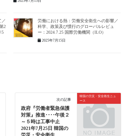
2025年7月15日
て／
労働における熱：労働安全衛生への影響／
第2
科学、政策及び慣行のグローバルレビュ
年5
ー：2024.7.25 国際労働機関（ILO）
2025年7月15日
韓国の労災・安全衛生ニュ
次の記事
ース
政府『労働者緊急保護
対策』推進････午後２
～５時は工事中止
2021年7月25日 韓国の
労災・安全衛生