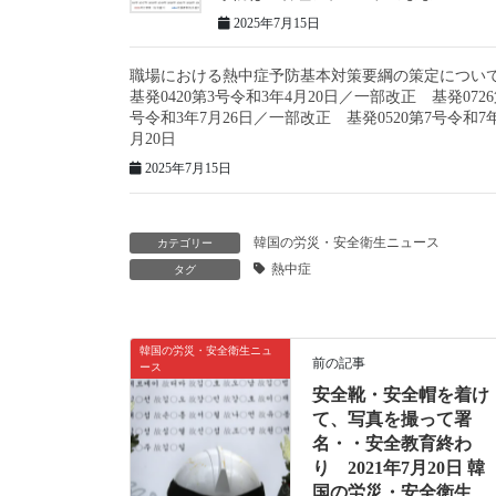
2025年7月15日
職場における熱中症予防基本対策要綱の策定につい
基発0420第3号令和3年4月20日／一部改正 基発0726
号令和3年7月26日／一部改正 基発0520第7号令和7
月20日
2025年7月15日
韓国の労災・安全衛生ニュース
カテゴリー
熱中症
タグ
韓国の労災・安全衛生ニュ
前の記事
ース
安全靴・安全帽を着け
て、写真を撮って署
名・・安全教育終わ
り 2021年7月20日 韓
国の労災・安全衛生