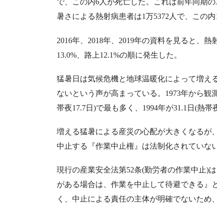
で、この内6人が死亡した。これは前年同期の33
暑さによる熱射病患者は1万5372人で、この内
2016年、2018年、2019年の資料を見ると
13.0%、路上12.1%の順に発生した。
猛暑日は気候危機と地球温暖化によって増え
ないという声が高まっている。1973年から観測
帯夜17.7日)で最も多く、1994年が31.1日(熱帯夜
増える猛暑による産災の心配が大きくなるが
中止する『作業中止権』は法制化されていな
現行の産業安全法第52条(勤労者の作業中止
がある場合は、作業を中止して待避できる』
く、中止による責任の主体が明確でないため