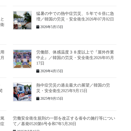
支
猛暑の中での熱中症労災、５年で６倍に急
入と
増／韓国の労災・安全衛生2026年07月02日
全衛
2026年5月15日
適用
労働部、体感温度３８度以上で『屋外作業
7月
中止』／韓国の労災・安全衛生2026年05月
17日
2026年4月15日
告
熱中症労災の過去最大の展望／韓国の労
関
災・安全衛生2025年9月15日
2025年9月15日
重篤
労働安全衛生規則の一部を改正する省令の施行等につい
中症
て／基発0520第6号令和7年5月20日