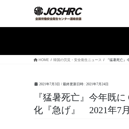
コ
ナ
ン
ビ
テ
ゲ
ン
ー
ツ
シ
へ
ョ
ス
ン
キ
に
ッ
移
HOME
韓国の労災・安全衛生ニュース
『猛暑死亡』今
プ
動
2021年7月3日
/ 最終更新日時 :
2021年7月24日
『猛暑死亡』今年既に６
化『急げ』 2021年7