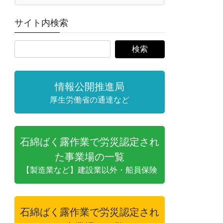
サイト内検索
情報公開推進局
厚生労働省の通達など
石綿ばく露作業で労災認定され
た事業場の一覧
【製造業など】建設業以外・船員保険
石綿ばく露作業で労災認定され