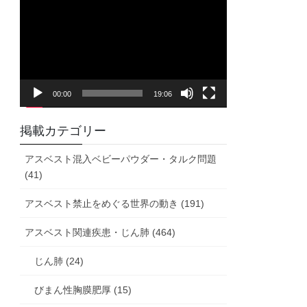
画
プ
レ
ー
ヤ
00:00
19:06
ー
掲載カテゴリー
アスベスト混入ベビーパウダー・タルク問題
(41)
アスベスト禁止をめぐる世界の動き (191)
アスベスト関連疾患・じん肺 (464)
じん肺 (24)
びまん性胸膜肥厚 (15)