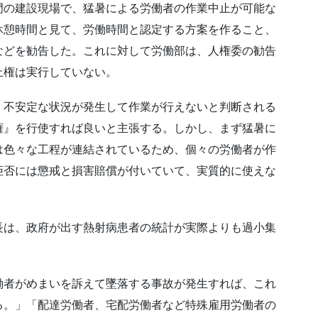
門の建設現場で、猛暑による労働者の作業中止が可能な
休憩時間と見て、労働時間と認定する方案を作ること、
などを勧告した。これに対して労働部は、人権委の勧告
止権は実行していない。
、不安定な状況が発生して作業が行えないと判断される
権』を行使すれば良いと主張する。しかし、まず猛暑に
は色々な工程が連結されているため、個々の労働者が作
拒否には懲戒と損害賠償が付いていて、実質的に使えな
長は、政府が出す熱射病患者の統計が実際よりも過小集
働者がめまいを訴えて墜落する事故が発生すれば、これ
る。」「配達労働者、宅配労働者など特殊雇用労働者の