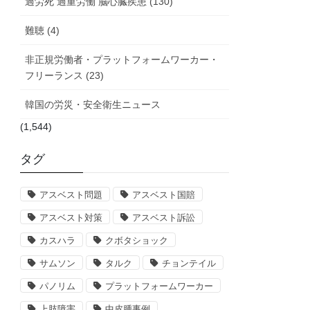
過労死 過重労働 脳心臓疾患 (130)
難聴 (4)
非正規労働者・プラットフォームワーカー・
フリーランス (23)
韓国の労災・安全衛生ニュース
(1,544)
タグ
アスベスト問題
アスベスト国賠
アスベスト対策
アスベスト訴訟
カスハラ
クボタショック
サムソン
タルク
チョンテイル
パノリム
プラットフォームワーカー
上肢障害
中皮腫事例