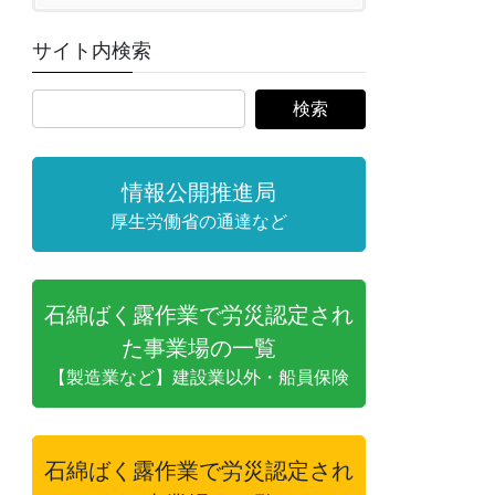
サイト内検索
情報公開推進局
厚生労働省の通達など
石綿ばく露作業で労災認定され
た事業場の一覧
【製造業など】建設業以外・船員保険
石綿ばく露作業で労災認定され