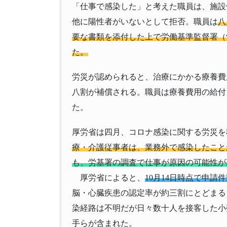
「仕事で感染した」と考えた職員は、施設
他に陽性者がいないとして拒否。職員は
八
要な書類を添付した上で労働基準監督署（
た。
労災が認められると、治療にかかる療養費
八割が補償される。職員は療養費用の給付
た。
厚労省は四月、コロナ感染に関する労災を
療・介護従事者は、業務外で感染したこと
も、労基署の調査で仕事が原因の可能性が
厚労省によると、
10月14日時点で申請
脳・心臓疾患の認定率が約三割にとどまる
染経路は不明だが日々数十人を接客した小
手らが含まれた。