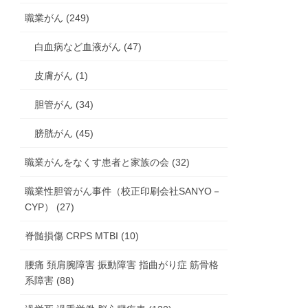
職業がん (249)
白血病など血液がん (47)
皮膚がん (1)
胆管がん (34)
膀胱がん (45)
職業がんをなくす患者と家族の会 (32)
職業性胆管がん事件（校正印刷会社SANYO－
CYP） (27)
脊髄損傷 CRPS MTBI (10)
腰痛 頚肩腕障害 振動障害 指曲がり症 筋骨格
系障害 (88)