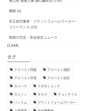
過労死 過重労働 脳心臓疾患 (130)
難聴 (4)
非正規労働者・プラットフォームワーカー・
フリーランス (23)
韓国の労災・安全衛生ニュース
(1,544)
タグ
アスベスト問題
アスベスト国賠
アスベスト対策
アスベスト訴訟
カスハラ
クボタショック
サムソン
タルク
チョンテイル
パノリム
プラットフォームワーカー
上肢障害
中皮腫事例