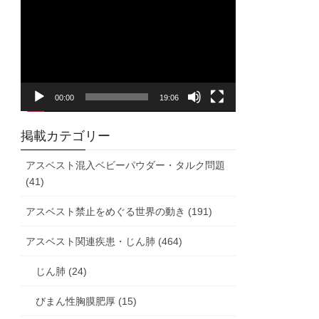
画
プ
レ
ー
ヤ
00:00
19:06
ー
掲載カテゴリー
アスベスト混入ベビーパウダー・タルク問題
(41)
アスベスト禁止をめぐる世界の動き (191)
アスベスト関連疾患・じん肺 (464)
じん肺 (24)
びまん性胸膜肥厚 (15)