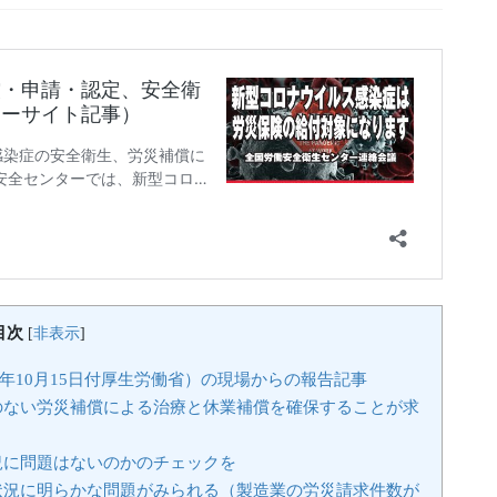
目次
[
非表示
]
0年10月15日付厚生労働省）の現場からの報告記事
のない労災補償による治療と休業補償を確保することが求
況に問題はないのかのチェックを
状況に明らかな問題がみられる（製造業の労災請求件数が