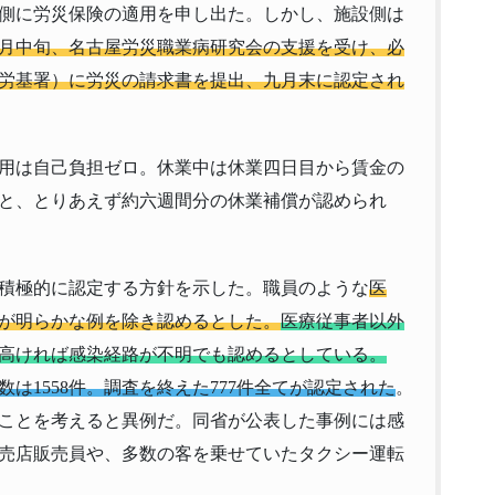
側に労災保険の適用を申し出た。しかし、施設側は
月中旬、名古屋労災職業病研究会の支援を受け、必
労基署）に労災の請求書を提出、九月末に認定され
用は自己負担ゼロ。休業中は休業四日目から賃金の
と、とりあえず約六週間分の休業補償が認められ
積極的に認定する方針を示した。職員のような
医
が明らかな例を除き認めるとした。
医療従事者以外
高ければ感染経路が不明でも認めるとしている。
件数は1558件。調査を終えた777件全てが認定された
。
ことを考えると異例だ。同省が公表した事例には感
売店販売員や、多数の客を乗せていたタクシー運転