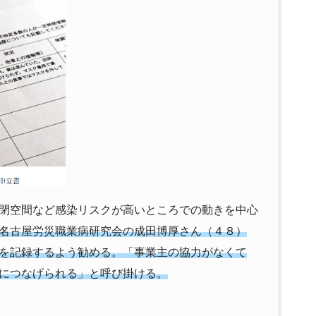
閉空間など感染リスクが高いところでの動きを中心
名古屋労災職業病研究会の成田博厚さん（４８）
を記録するよう勧める。「事業主の協力がなくて
につなげられる」と呼び掛ける。