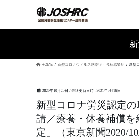
コ
ナ
ン
ビ
テ
ゲ
ン
ー
ツ
シ
へ
ョ
新
ス
ン
キ
に
ッ
移
HOME
新型コロナウィルス感染症・各種感染症
新型
プ
動
2020年10月20日
/ 最終更新日時 :
2021年9月16日
新型コロナ労災認定の
請／療養・休養補償を
定」（東京新聞2020/1