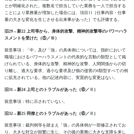
とが明確化された。複数名で担当していた業務を一人で担当する
ことにより業務量が増加した場合には、項目11［仕事内容・仕事
量の大きな変化を生じさせる出来事があった］でも評価する。
旧29→新22 上司等から、身体的攻撃、精神的攻撃等のパワーハラ
スメントを受けた（⑤／Ⅲ）
留意事項：「中」及び「強」の具体例については、指針において
職場におけるパワーハラスメントの代表的な言動の類型として掲
げられている、身体的な攻撃、精神的な攻撃、人間関係からの切
り離し、過大な要求、過小な要求及び個の侵害の6類型すべての例
に拡充されている。他の記述内容に、実質的な変更はない。
旧31→新24 上司とのトラブルがあった（⑥／Ⅱ）
留意事項：特に示されていない。
旧32→新25 同僚とのトラブルがあった（⑥／Ⅱ）
留意事項：裁判例等を踏まえ「強」の具体例が一部修正されてお
り、大きな対立が頻繁に生じ、その後の業務に大きな支障を来し