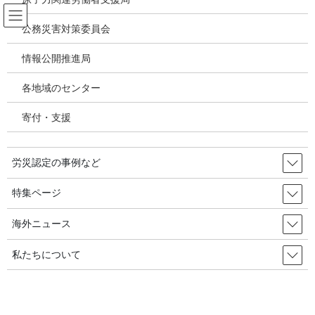
コ
ナ
ン
ビ
公務災害対策委員会
テ
ゲ
ン
ー
情報公開推進局
パワハラ いじめ うつ病 精神疾患
ツ
シ
へ
ョ
各地域のセンター
ス
ン
HOME
パワハラ いじめ うつ病 精神疾患
キ
に
【特集／精神障害労災認定基準の改正】カスハラ・感染症等を追加専門家意見の
寄付・支援
ッ
移
効率化等も～心理的負荷評価表の見直し中心の改正
プ
動
労災認定の事例など
2023年10月15日
/ 最終更新日時 :
2024年9月5日
パワハラ いじめ うつ病 精神疾患
特集ページ
【特集／精神障害労災認定基準の改
海外ニュース
正】カスハラ・感染症等を追加専
私たちについて
門家意見の効率化等も～心理的負荷
評価表の見直し中心の改正