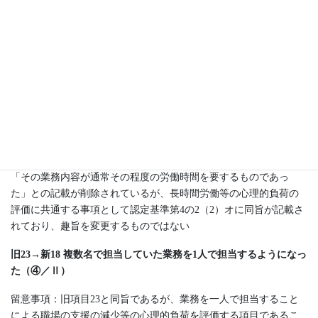
旧16→新12 1か月に80時間以上の時間外労働を行った（③／Ⅱ）
留意事項：旧項目16と同旨であり、長時間労働それ自体を「出来
事」とみなして評価するものである。項目12では、項目11と異な
り、労働時間数がそれ以前と比べて増加している必要はない。ま
た、旧項目16は他の項目で評価されない場合にのみ評価する（本
項目で「強」と判断される場合を除く。）こととされていたが、
より的確な評価を行うため、評価期間において1か月におおむね80
時間以上の時間外労働がみられる場合には、他の項目（項目11の
仕事量の変化を除く。）で評価される場合でも、この項目でも評
価するよう注が修正された。なお、「強」の具体例について、
「その業務内容が通常その程度の労働時間を要するものであっ
た」との記載が削除されているが、長時間労働等の心理的負荷の
評価に共通する事項として認定基準第4の2（2）オに同旨が記載さ
れており、趣旨を変更するものではない
旧23→新18 複数名で担当していた業務を1人で担当するようになっ
た（④／Ⅱ）
留意事項：旧項目23と同旨であるが、業務を一人で担当すること
による職場の支援の減少等の心理的負荷を評価する項目であるこ