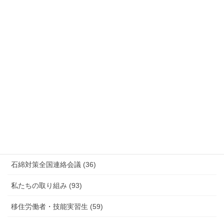
安全衛生 (92)
情報公開・法令通達・事務連絡・指針 (244)
放射線被ばく労働 原発作業 除染作業 (48)
新型コロナウィルス感染症・各種感染症 (179)
有害化学物質 有機溶剤 感染症 (184)
未分類 (4)
海外安全衛生情報 (94)
石綿対策全国連絡会議 (36)
私たちの取り組み (93)
移住労働者・技能実習生 (59)