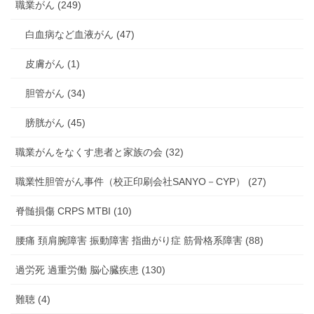
職業がん (249)
白血病など血液がん (47)
皮膚がん (1)
胆管がん (34)
膀胱がん (45)
職業がんをなくす患者と家族の会 (32)
職業性胆管がん事件（校正印刷会社SANYO－CYP） (27)
脊髄損傷 CRPS MTBI (10)
腰痛 頚肩腕障害 振動障害 指曲がり症 筋骨格系障害 (88)
過労死 過重労働 脳心臓疾患 (130)
難聴 (4)