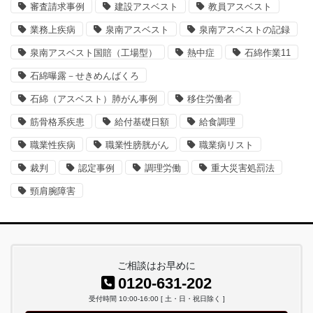
審査請求事例
建設アスベスト
教員アスベスト
業務上疾病
泉南アスベスト
泉南アスベストの記録
泉南アスベスト国賠（工場型）
熱中症
石綿作業11
石綿曝露－せきめんばくろ
石綿（アスベスト）肺がん事例
移住労働者
筋骨格系疾患
給付基礎日額
給食調理
職業性疾病
職業性膀胱がん
職業病リスト
裁判
認定事例
調理労働
重大災害処罰法
頸肩腕障害
ご相談はお早めに
0120-631-202
受付時間 10:00-16:00 [ 土・日・祝日除く ]