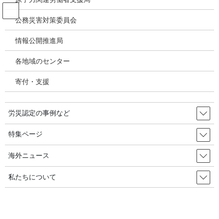
コ
ナ
ン
ビ
公務災害対策委員会
テ
ゲ
ン
ー
情報公開推進局
アスベスト関連疾患・じん肺
ツ
シ
へ
ョ
各地域のセンター
ス
ン
HOME
アスベスト関連疾患・じん肺
キ
に
アスベスト労災認定事業場検索サイトを最新版（2020年度以前全認定分）に更新
寄付・支援
ッ
移
／非建設業・船員が4753事業場、建設業が7890事業場、合計12643事業場：～昨年
プ
動
度認定分厚生労働省2021/12/15公表うけ
労災認定の事例など
2021年12月15日
/ 最終更新日時 :
2021年12月15日
特集ページ
アスベスト関連疾患・じん肺
アスベスト労災認定事業場検索サ
海外ニュース
イトを最新版（2020年度以前全認
私たちについて
定分）に更新／非建設業・船員が
4753事業場、建設業が7890事業場、