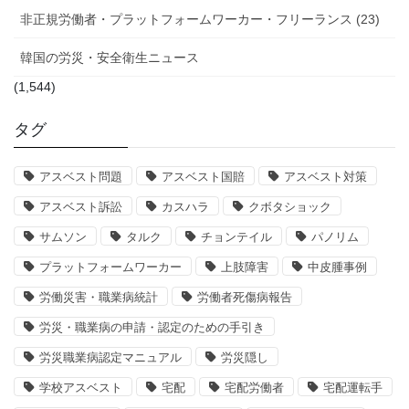
非正規労働者・プラットフォームワーカー・フリーランス (23)
韓国の労災・安全衛生ニュース
(1,544)
タグ
アスベスト問題
アスベスト国賠
アスベスト対策
アスベスト訴訟
カスハラ
クボタショック
サムソン
タルク
チョンテイル
パノリム
プラットフォームワーカー
上肢障害
中皮腫事例
労働災害・職業病統計
労働者死傷病報告
労災・職業病の申請・認定のための手引き
労災職業病認定マニュアル
労災隠し
学校アスベスト
宅配
宅配労働者
宅配運転手