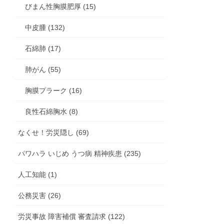
びまん性胸膜肥厚 (15)
中皮腫 (132)
石綿肺 (17)
肺がん (55)
胸膜プラーク (16)
良性石綿胸水 (8)
なくせ！労災隠し (69)
パワハラ いじめ うつ病 精神疾患 (235)
人工知能 (1)
公務災害 (26)
労災事故 障害補償 審査請求 (122)