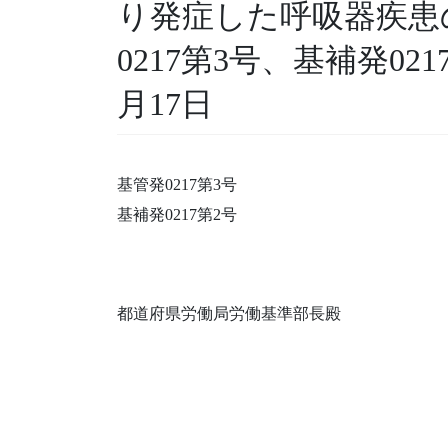
り発症した呼吸器疾患
0217第3号、基補発021
月17日
基管発0217第3号
基補発0217第2号
都道府県労働局労働基準部長殿