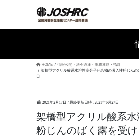
コ
ナ
ン
ビ
テ
ゲ
ン
ー
ツ
シ
へ
ョ
ス
ン
キ
に
ッ
移
HOME
情報公開・法令通達・事務連絡・指針
プ
動
架橋型アクリル酸系水溶性高分子化合物の吸入性粉じんのばく
日
2021年2月17日
/ 最終更新日時 :
2021年6月27日
架橋型アクリル酸系水
粉じんのばく露を受け