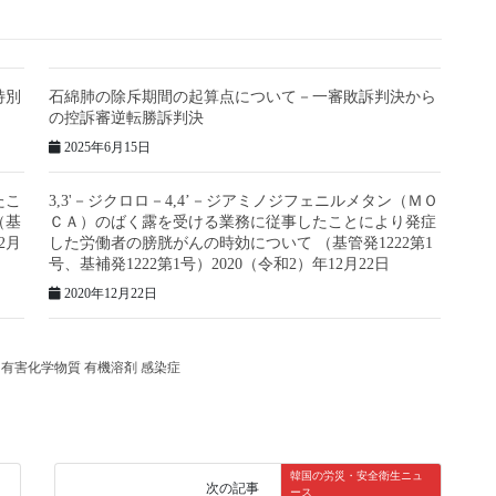
特別
石綿肺の除斥期間の起算点について－一審敗訴判決から
の控訴審逆転勝訴判決
2025年6月15日
たこ
3,3'－ジクロロ－4,4’－ジアミノジフェニルメタン（ＭＯ
（基
ＣＡ）のばく露を受ける業務に従事したことにより発症
2月
した労働者の膀胱がんの時効について （基管発1222第1
号、基補発1222第1号）2020（令和2）年12月22日
2020年12月22日
有害化学物質 有機溶剤 感染症
韓国の労災・安全衛生ニュ
次の記事
ース