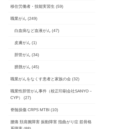
移住労働者・技能実習生 (59)
職業がん (249)
白血病など血液がん (47)
皮膚がん (1)
胆管がん (34)
膀胱がん (45)
職業がんをなくす患者と家族の会 (32)
職業性胆管がん事件（校正印刷会社SANYO－
CYP） (27)
脊髄損傷 CRPS MTBI (10)
腰痛 頚肩腕障害 振動障害 指曲がり症 筋骨格
系障害 (88)