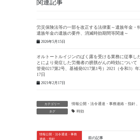
関連記事
労災保険法等の一部を改正する法律案～遺族年金・
遺族年金の遺族の要件、消滅時効期間等関連～
2026年5月15日
オルトートルイジンのばく露を受ける業務に従事し
とにより発症した労働者の膀胱がんの時効について
管発0217第2号、基補発0217第1号）2021（令和3）年
17日
2021年2月17日
情報公開・法令通達・事務連絡・指針
、
カテゴリー
時効
タグ
情報公開・法令通達・事務
前の記事
連絡・指針