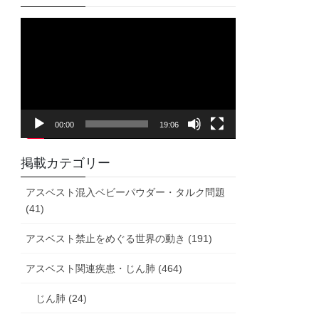
動
画
プ
レ
ー
ヤ
00:00
19:06
ー
掲載カテゴリー
アスベスト混入ベビーパウダー・タルク問題
(41)
アスベスト禁止をめぐる世界の動き (191)
アスベスト関連疾患・じん肺 (464)
じん肺 (24)