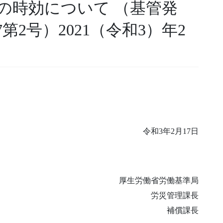
の時効について （基管発
7第2号）2021（令和3）年2
令和3年2月17日
厚生労働省労働基準局
労災管理課長
補償課長