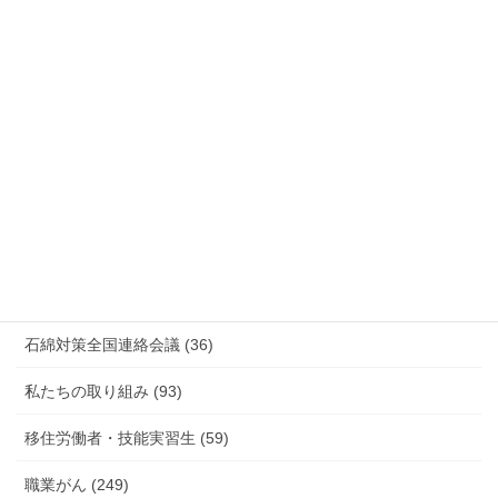
安全衛生 (92)
情報公開・法令通達・事務連絡・指針 (244)
放射線被ばく労働 原発作業 除染作業 (48)
新型コロナウィルス感染症・各種感染症 (179)
有害化学物質 有機溶剤 感染症 (184)
未分類 (4)
海外安全衛生情報 (94)
石綿対策全国連絡会議 (36)
私たちの取り組み (93)
移住労働者・技能実習生 (59)
職業がん (249)