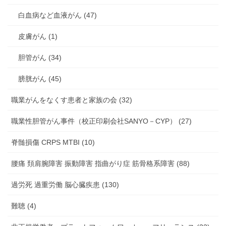
白血病など血液がん (47)
皮膚がん (1)
胆管がん (34)
膀胱がん (45)
職業がんをなくす患者と家族の会 (32)
職業性胆管がん事件（校正印刷会社SANYO－CYP） (27)
脊髄損傷 CRPS MTBI (10)
腰痛 頚肩腕障害 振動障害 指曲がり症 筋骨格系障害 (88)
過労死 過重労働 脳心臓疾患 (130)
難聴 (4)