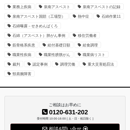
業務上疾病
泉南アスベスト
泉南アスベストの記録
泉南アスベスト国賠（工場型）
熱中症
石綿作業11
石綿曝露－せきめんばくろ
石綿（アスベスト）肺がん事例
移住労働者
筋骨格系疾患
給付基礎日額
給食調理
職業性疾病
職業性膀胱がん
職業病リスト
裁判
認定事例
調理労働
重大災害処罰法
頸肩腕障害
ご相談はお早めに
0120-631-202
受付時間 10:00-16:00 [ 土・日・祝日除く ]
相談&問い合せ