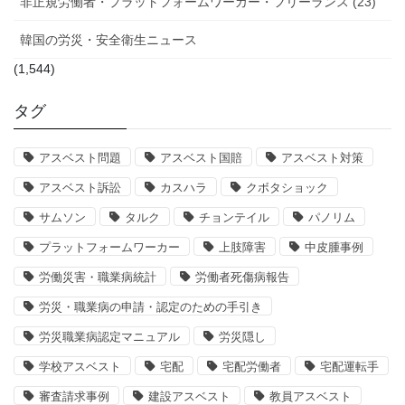
非正規労働者・プラットフォームワーカー・フリーランス (23)
韓国の労災・安全衛生ニュース
(1,544)
タグ
アスベスト問題
アスベスト国賠
アスベスト対策
アスベスト訴訟
カスハラ
クボタショック
サムソン
タルク
チョンテイル
パノリム
プラットフォームワーカー
上肢障害
中皮腫事例
労働災害・職業病統計
労働者死傷病報告
労災・職業病の申請・認定のための手引き
労災職業病認定マニュアル
労災隠し
学校アスベスト
宅配
宅配労働者
宅配運転手
審査請求事例
建設アスベスト
教員アスベスト