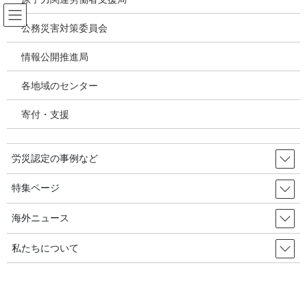
コ
ナ
ン
ビ
公務災害対策委員会
テ
ゲ
ン
ー
情報公開推進局
調理労働
ツ
シ
へ
ョ
各地域のセンター
ス
ン
HOME
調理労働
キ
に
寄付・支援
ッ
移
プ
動
2026年4月15日
労災認定の事例など
韓国の労災・安全衛生ニュース
『被災労働者の日』一ヶ所集まっ
特集ページ
た遺族たち、「働いて死んだり、
海外ニュース
病んだりしない社会になることを」／韓国の
労災・安全衛生2026年04月28日
私たちについて
「心臓のような娘を失い、今でもあの日から抜け出せず、屈辱を
訴えながら辛うじて生き延びています。仕事に出かけたのに帰っ
てこない娘を、674日間待ち続け、日々、怒りと鬱の中で過ごして