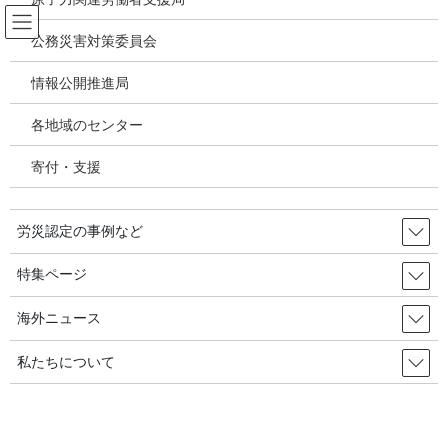
コ
ナ
ン
ビ
公務災害対策委員会
テ
ゲ
ン
ー
情報公開推進局
アスベスト禁止をめぐる世界の動き
ツ
シ
へ
ョ
各地域のセンター
ス
ン
HOME
アスベスト禁止をめぐる世界の動き
キ
に
イギリス：下院議員はさらなるアスベスト管理対策を要求－2022.8.1 Croner-i, UK
寄付・支援
ッ
移
プ
動
2022年10月3日
/ 最終更新日時 :
2022年10月3日
労災認定の事例など
アスベスト禁止をめぐる世界の動き
特集ページ
イギリス：下院議員はさらなるア
スベスト管理対策を要求－2022.8.1
海外ニュース
Croner-i, UK
私たちについて
安全衛生庁（HSE）のアスベスト管理に対するアプローチに関す
る
報告
が、2022年4月に議会の労働・年金委員会によって公表され