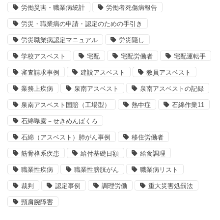
労働災害・職業病統計
労働者死傷病報告
労災・職業病の申請・認定のための手引き
労災職業病認定マニュアル
労災隠し
学校アスベスト
宅配
宅配労働者
宅配運転手
審査請求事例
建設アスベスト
教員アスベスト
業務上疾病
泉南アスベスト
泉南アスベストの記録
泉南アスベスト国賠（工場型）
熱中症
石綿作業11
石綿曝露－せきめんばくろ
石綿（アスベスト）肺がん事例
移住労働者
筋骨格系疾患
給付基礎日額
給食調理
職業性疾病
職業性膀胱がん
職業病リスト
裁判
認定事例
調理労働
重大災害処罰法
頸肩腕障害