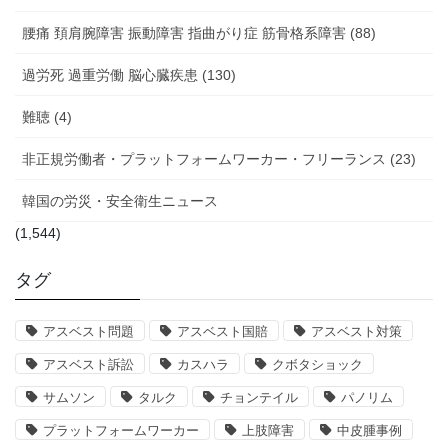
腰痛 頚肩腕障害 振動障害 指曲がり症 筋骨格系障害 (88)
過労死 過重労働 脳心臓疾患 (130)
難聴 (4)
非正規労働者・プラットフォームワーカー・フリーランス (23)
韓国の労災・安全衛生ニュース
(1,544)
タグ
アスベスト問題
アスベスト国賠
アスベスト対策
アスベスト訴訟
カスハラ
クボタショック
サムソン
タルク
チョンテイル
パノリム
プラットフォームワーカー
上肢障害
中皮腫事例