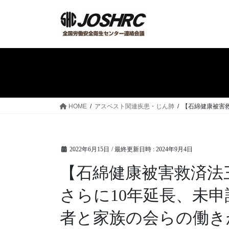
コ
ナ
ン
ビ
テ
ゲ
ン
ー
ツ
シ
へ
ョ
ス
ン
キ
に
ッ
移
HOME
アスベスト関連疾患・じん肺
【石綿健康被害救
プ
動
2022年6月15日
/ 最終更新日時 :
2024年9月4日
【石綿健康被害救済法
さらに10年延長、未申
者と家族の会らの働きか