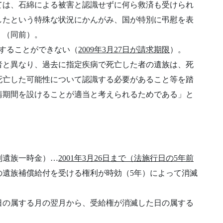
ては、石綿による被害と認識せずに何ら救済も受けられ
したという特殊な状況にかんがみ、国が特別に弔慰を表
」（同前）。
することができない（
2009年3月27日が請求期限
）。
者と異なり、過去に指定疾病で死亡した者の遺族は、死
死亡した可能性について認識する必要があること等を踏
請期間を設けることが適当と考えられるためである」と
別遺族一時金）…
2001年3月26日まで（法施行日の5年前
の遺族補償給付を受ける権利が時効（5年）によって消滅
日の属する月の翌月から、受給権が消滅した日の属する