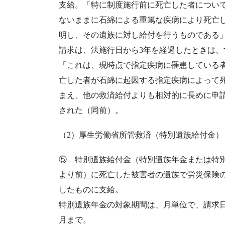
支給。「特に制度施行前に死亡した者につい
ないままに石綿による重篤な疾病により死亡
明し、その遺族に対し給付を行うものである
請求は、法施行日から3年を経過したときは、
「これは、現時点で指定疾病に罹患している
亡した者が石綿に起因する指定疾病によって
まえ、他の救済給付よりも相対的に長めに申
された（同前）。
（2）厚生労働省所管救済（特別遺族給付金）
⑤ 特別遺族給付金（特別遺族年金または特
より前）に死亡
した被害者の遺族で労災保険
したものに支給。
特別遺族年金の対象期間は、月単位で、請求
月まで。