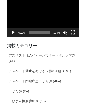
画
プ
レ
ー
ヤ
00:00
19:06
ー
掲載カテゴリー
アスベスト混入ベビーパウダー・タルク問題
(41)
アスベスト禁止をめぐる世界の動き (191)
アスベスト関連疾患・じん肺 (464)
じん肺 (24)
びまん性胸膜肥厚 (15)