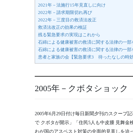
2021年－法施行15年見直しに向け
2022年－請求期限切れ再び
2022年－三度目の救済法改正
救済法改正の効果の検証
残る緊急要求の実現はこれから
石綿による健康被害の救済に関する法律の一部
石綿による健康被害の救済に関する法律の一部
患者と家族の会【緊急要求3 待ったなしの時
2005年－クボタショック
2005年6月29日付け毎日新聞夕刊のスクープ
で クボタが開示」「住民5人も中皮腫 見舞金
わが国のアスベスト対策の全面的見直しを迫