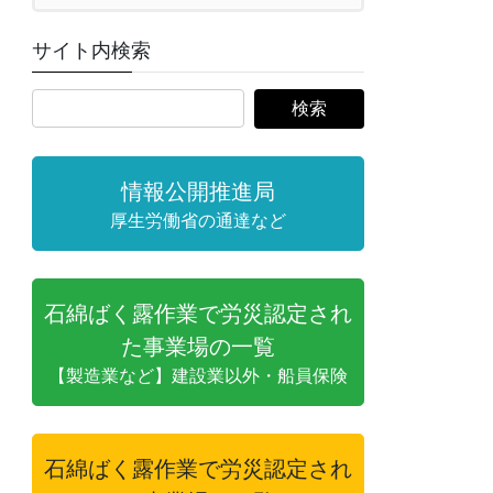
サイト内検索
情報公開推進局
厚生労働省の通達など
石綿ばく露作業で労災認定され
た事業場の一覧
【製造業など】建設業以外・船員保険
石綿ばく露作業で労災認定され