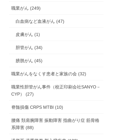
職業がん (249)
白血病など血液がん (47)
皮膚がん (1)
胆管がん (34)
膀胱がん (45)
職業がんをなくす患者と家族の会 (32)
職業性胆管がん事件（校正印刷会社SANYO－
CYP） (27)
脊髄損傷 CRPS MTBI (10)
腰痛 頚肩腕障害 振動障害 指曲がり症 筋骨格
系障害 (88)