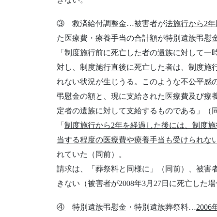
③ 救済給付調整金…被害者が
法施行から2年
た医療費・療養手当の合計額が特別遺族弔慰金
「制度施行前に死亡した者の遺族に対して一時
対し、制度施行直後に死亡した者は、制度施
れない状況が生じうる。このような不公平感
弔慰金の額と、現に支給された医療費及び療
定者の遺族に対して支給するものである」（
「
制度施行から2年を経過した後には、制度
当する程度の医療費や療養手当も受けられな
れていた（同前）。
請求は、「葬祭料と同様に」（同前）、被害
きない（被害者が2008年3月27日に死亡した場
④ 特別遺族弔慰金・特別遺族葬祭料…
200