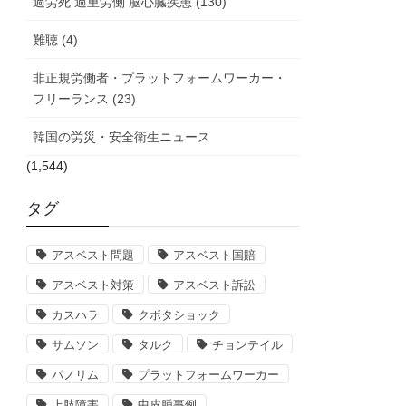
過労死 過重労働 脳心臓疾患 (130)
難聴 (4)
非正規労働者・プラットフォームワーカー・
フリーランス (23)
韓国の労災・安全衛生ニュース
(1,544)
タグ
アスベスト問題
アスベスト国賠
アスベスト対策
アスベスト訴訟
カスハラ
クボタショック
サムソン
タルク
チョンテイル
パノリム
プラットフォームワーカー
上肢障害
中皮腫事例