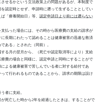
じさせるかという立法政策上の問題があるが、本制度で
期を認定時とせず、申請時に遡って生ずることとしてい
えば「療養開始日」等、
認定申請日より前には遡らない
を支払った場合には、その時から医療費の支給の請求が
りに長期にわたって認めることは健康被害の迅速な救済
めである」とされた（同前）。
属する月の翌月から、（死亡や認定取消等により）支給
医療費の場合と同様に、認定申請と同時にすることがで
綿による健康被害で苦しんでいる者に対する給付であ
かって行われるものであることから、請求の期限は設け
行う者に支給。
者が死亡した時から2年を経過したときは、することがで