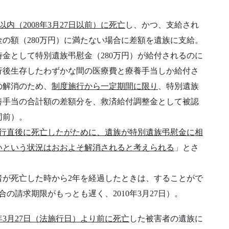
以内（2008年3月27日以前）に死亡
し、かつ、支給され
の額（280万円）に満たない場合に差額を遺族に支給。
金として特別遺族弔慰金（280万円）が給付されるのに
行後生存したわずかな間の医療費と療養手当しか給付さ
の解消のため、
制度施行から一定期間に限り
、特別遺族
養手当の合計額の差額分を、救済給付調整金として被認
同前）。
施行直後に死亡したがために、遺族が特別遺族弔慰金に相
いという状況はおおよそ解消されると考えられる
」とさ
者が死亡した時から2年を経過したときは、することがで
合の請求期限がもっとも遅く、2010年3月27日）。
6年3月27日（法施行日）より前に死亡
した被害者の遺族に