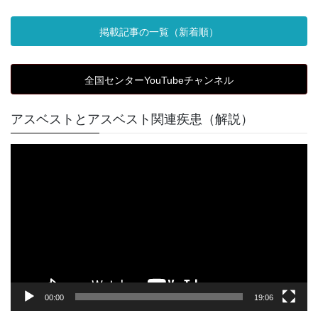
掲載記事の一覧（新着順）
全国センターYouTubeチャンネル
アスベストとアスベスト関連疾患（解説）
動
画
プ
レ
ー
ヤ
ー
00:00
19:06