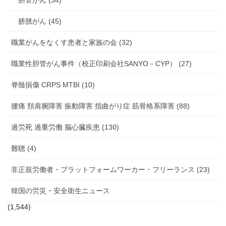
膀胱がん (45)
職業がんをなくす患者と家族の会 (32)
職業性胆管がん事件（校正印刷会社SANYO－CYP） (27)
脊髄損傷 CRPS MTBI (10)
腰痛 頚肩腕障害 振動障害 指曲がり症 筋骨格系障害 (88)
過労死 過重労働 脳心臓疾患 (130)
難聴 (4)
非正規労働者・プラットフォームワーカー・フリーランス (23)
韓国の労災・安全衛生ニュース
(1,544)