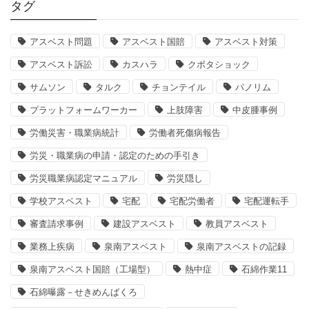
タグ
アスベスト問題
アスベスト国賠
アスベスト対策
アスベスト訴訟
カスハラ
クボタショック
サムソン
タルク
チョンテイル
パノリム
プラットフォームワーカー
上肢障害
中皮腫事例
労働災害・職業病統計
労働者死傷病報告
労災・職業病の申請・認定のための手引き
労災職業病認定マニュアル
労災隠し
学校アスベスト
宅配
宅配労働者
宅配運転手
審査請求事例
建設アスベスト
教員アスベスト
業務上疾病
泉南アスベスト
泉南アスベストの記録
泉南アスベスト国賠（工場型）
熱中症
石綿作業11
石綿曝露－せきめんばくろ