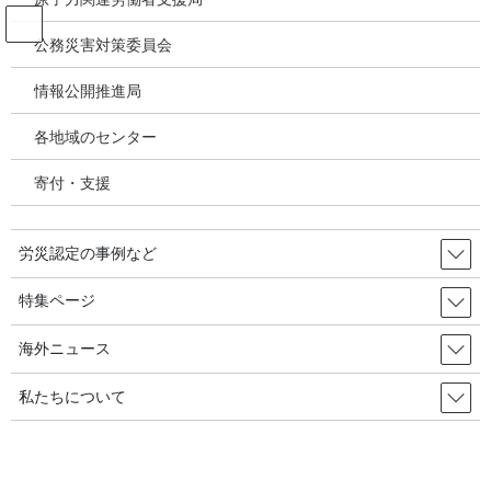
コ
ナ
ン
ビ
公務災害対策委員会
テ
ゲ
ン
ー
情報公開推進局
韓国の労災・安全衛生ニュース
ツ
シ
へ
ョ
各地域のセンター
ス
ン
HOME
韓国の労災・安全衛生ニュース
キ
に
国民権益委員会「宅配従事者の過労死、重大災害と認定すべし」 2020年1月20
寄付・支援
ッ
移
日 韓国の労災・安全衛生
プ
動
労災認定の事例など
2021年1月20日
/ 最終更新日時 :
2021年1月22日
韓国の労災・安全衛生ニュース
特集ページ
国民権益委員会「宅配従事者の過労
海外ニュース
死、重大災害と認定すべし」
私たちについて
2020年1月20日 韓国の労災・安全衛
生