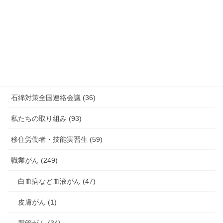
新型コロナウィルス感染症・各種感染症 (179)
有害化学物質 有機溶剤 感染症 (184)
未分類 (4)
海外安全衛生情報 (94)
石綿対策全国連絡会議 (36)
私たちの取り組み (93)
移住労働者・技能実習生 (59)
職業がん (249)
白血病など血液がん (47)
皮膚がん (1)
胆管がん (34)