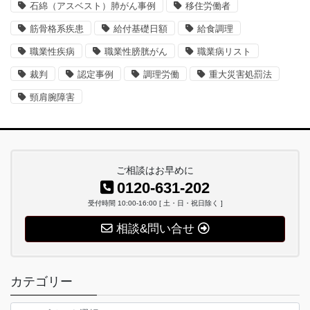
石綿（アスベスト）肺がん事例
移住労働者
筋骨格系疾患
給付基礎日額
給食調理
職業性疾病
職業性膀胱がん
職業病リスト
裁判
認定事例
調理労働
重大災害処罰法
頸肩腕障害
ご相談はお早めに
0120-631-202
受付時間 10:00-16:00 [ 土・日・祝日除く ]
相談&問い合せ
カテゴリー
カ