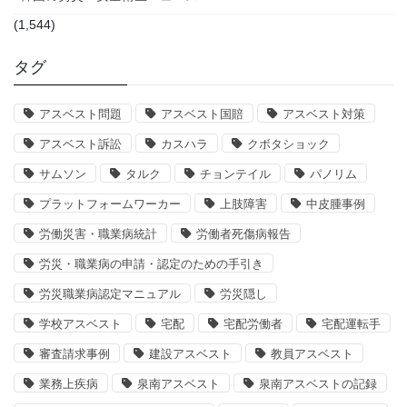
(1,544)
タグ
アスベスト問題
アスベスト国賠
アスベスト対策
アスベスト訴訟
カスハラ
クボタショック
サムソン
タルク
チョンテイル
パノリム
プラットフォームワーカー
上肢障害
中皮腫事例
労働災害・職業病統計
労働者死傷病報告
労災・職業病の申請・認定のための手引き
労災職業病認定マニュアル
労災隠し
学校アスベスト
宅配
宅配労働者
宅配運転手
審査請求事例
建設アスベスト
教員アスベスト
業務上疾病
泉南アスベスト
泉南アスベストの記録