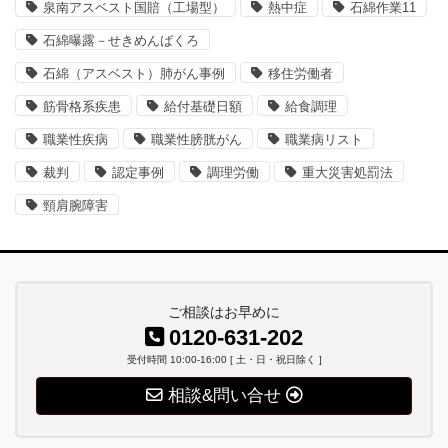
泉南アスベスト国賠（工場型）
熱中症
石綿作業11
石綿曝露－せきめんばくろ
石綿（アスベスト）肺がん事例
移住労働者
筋骨格系疾患
給付基礎日額
給食調理
職業性疾病
職業性膀胱がん
職業病リスト
裁判
認定事例
調理労働
重大災害処罰法
頸肩腕障害
ご相談はお早めに
0120-631-202
受付時間 10:00-16:00 [ 土・日・祝日除く ]
相談&問い合せ