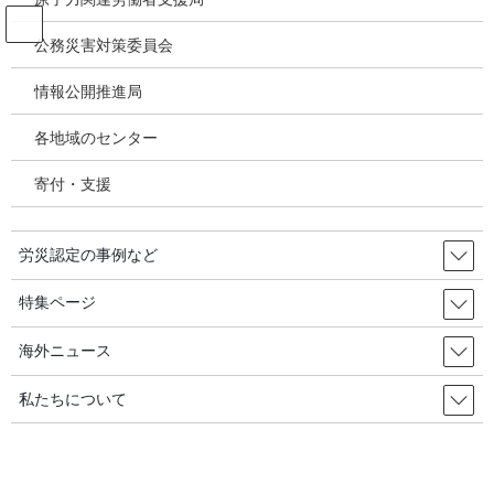
コ
ナ
ン
ビ
公務災害対策委員会
テ
ゲ
ン
ー
情報公開推進局
投稿
ツ
シ
へ
ョ
各地域のセンター
ス
ン
HOME
キ
に
『アスベスト問題の過去と現在－石綿対策全国連絡会議の20年』（2007年発
寄付・支援
ッ
移
行） 12 石綿問題は終わっていない
プ
動
02a26045f6d6ef88e94b9f8505014734
労災認定の事例など
2020年12月1日
/ 最終更新日時 :
2020年12月1日
特集ページ
02a26045f6d6ef88e94b9f8505014734
海外ニュース
私たちについて