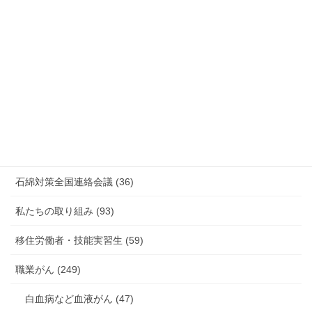
情報公開・法令通達・事務連絡・指針 (244)
放射線被ばく労働 原発作業 除染作業 (48)
新型コロナウィルス感染症・各種感染症 (179)
有害化学物質 有機溶剤 感染症 (184)
未分類 (4)
海外安全衛生情報 (94)
石綿対策全国連絡会議 (36)
私たちの取り組み (93)
移住労働者・技能実習生 (59)
職業がん (249)
白血病など血液がん (47)