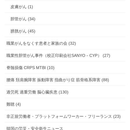
皮膚がん (1)
胆管がん (34)
膀胱がん (45)
職業がんをなくす患者と家族の会 (32)
職業性胆管がん事件（校正印刷会社SANYO－CYP） (27)
脊髄損傷 CRPS MTBI (10)
腰痛 頚肩腕障害 振動障害 指曲がり症 筋骨格系障害 (88)
過労死 過重労働 脳心臓疾患 (130)
難聴 (4)
非正規労働者・プラットフォームワーカー・フリーランス (23)
韓国の労災・安全衛生ニュース