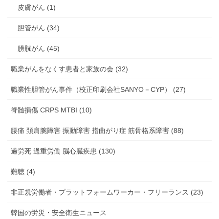
皮膚がん (1)
胆管がん (34)
膀胱がん (45)
職業がんをなくす患者と家族の会 (32)
職業性胆管がん事件（校正印刷会社SANYO－CYP） (27)
脊髄損傷 CRPS MTBI (10)
腰痛 頚肩腕障害 振動障害 指曲がり症 筋骨格系障害 (88)
過労死 過重労働 脳心臓疾患 (130)
難聴 (4)
非正規労働者・プラットフォームワーカー・フリーランス (23)
韓国の労災・安全衛生ニュース