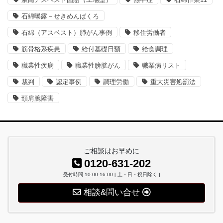
石綿曝露－せきめんばくろ
石綿（アスベスト）肺がん事例
移住労働者
筋骨格系疾患
給付基礎日額
給食調理
職業性疾病
職業性膀胱がん
職業病リスト
裁判
認定事例
調理労働
重大災害処罰法
頸肩腕障害
ご相談はお早めに
0120-631-202
受付時間 10:00-16:00 [ 土・日・祝日除く ]
相談&問い合せ