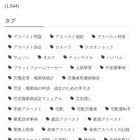
(1,544)
タグ
アスベスト問題
アスベスト国賠
アスベスト対策
アスベスト訴訟
カスハラ
クボタショック
サムソン
タルク
チョンテイル
パノリム
プラットフォームワーカー
上肢障害
中皮腫事例
労働災害・職業病統計
労働者死傷病報告
労災・職業病の申請・認定のための手引き
労災職業病認定マニュアル
労災隠し
学校アスベスト
宅配
宅配労働者
宅配運転手
審査請求事例
建設アスベスト
教員アスベスト
業務上疾病
泉南アスベスト
泉南アスベストの記録
泉南アスベスト国賠（工場型）
熱中症
石綿作業11