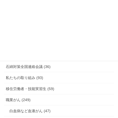
情報公開・法令通達・事務連絡・指針 (244)
放射線被ばく労働 原発作業 除染作業 (48)
新型コロナウィルス感染症・各種感染症 (179)
有害化学物質 有機溶剤 感染症 (184)
未分類 (4)
海外安全衛生情報 (94)
石綿対策全国連絡会議 (36)
私たちの取り組み (93)
移住労働者・技能実習生 (59)
職業がん (249)
白血病など血液がん (47)