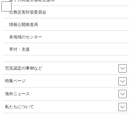
コ
ナ
ン
ビ
公務災害対策委員会
テ
ゲ
ン
ー
情報公開推進局
私たちの取り組み
ツ
シ
へ
ョ
各地域のセンター
ス
ン
HOME
私たちの取り組み
過重労働に対する私たちの取り組み
キ
に
寄付・支援
ッ
移
プ
動
2020年4月1日
/ 最終更新日時 :
2020年5月4日
私たちの取り組み
労災認定の事例など
過重労働に対する私たちの取り組
特集ページ
み
海外ニュース
電通(東京都)新入社員高橋まつりさんの過労自死、三菱電機情報技
私たちについて
術総合研究所(鎌倉市)入社2年目の男性社員の過労による精神障害
の事件は、社会に激震を与えたと思います。
ともに、残業時間の過少申告を強いられた長時間労働にパワーハ