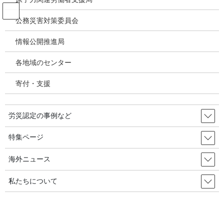
コ
ナ
ン
ビ
公務災害対策委員会
テ
ゲ
ン
ー
情報公開推進局
投稿
ツ
シ
へ
ョ
各地域のセンター
ス
ン
HOME
キ
に
クボタショック-アスベストショックの記録～弾けた時限爆弾アスベスト＜２＞ク
寄付・支援
ッ
移
ボタ・幡掛社長の英断？～石綿労災認定情報公表へ（付）石綿労災認定事業場検索サ
プ
動
イト
200509-10p9doi
労災認定の事例など
2020年8月14日
/ 最終更新日時 :
2020年8月14日
特集ページ
200509-10p9doi
海外ニュース
私たちについて