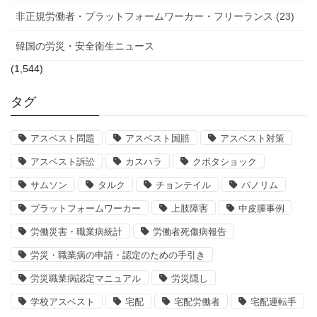
非正規労働者・プラットフォームワーカー・フリーランス (23)
韓国の労災・安全衛生ニュース
(1,544)
タグ
アスベスト問題
アスベスト国賠
アスベスト対策
アスベスト訴訟
カスハラ
クボタショック
サムソン
タルク
チョンテイル
パノリム
プラットフォームワーカー
上肢障害
中皮腫事例
労働災害・職業病統計
労働者死傷病報告
労災・職業病の申請・認定のための手引き
労災職業病認定マニュアル
労災隠し
学校アスベスト
宅配
宅配労働者
宅配運転手