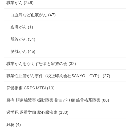
職業がん (249)
白血病など血液がん (47)
皮膚がん (1)
胆管がん (34)
膀胱がん (45)
職業がんをなくす患者と家族の会 (32)
職業性胆管がん事件（校正印刷会社SANYO－CYP） (27)
脊髄損傷 CRPS MTBI (10)
腰痛 頚肩腕障害 振動障害 指曲がり症 筋骨格系障害 (88)
過労死 過重労働 脳心臓疾患 (130)
難聴 (4)