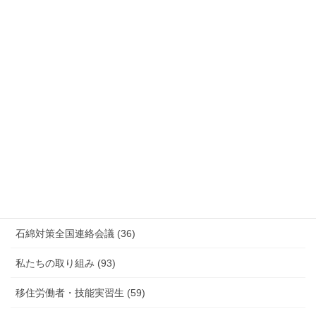
安全衛生 (92)
情報公開・法令通達・事務連絡・指針 (244)
放射線被ばく労働 原発作業 除染作業 (48)
新型コロナウィルス感染症・各種感染症 (179)
有害化学物質 有機溶剤 感染症 (184)
未分類 (4)
海外安全衛生情報 (94)
石綿対策全国連絡会議 (36)
私たちの取り組み (93)
移住労働者・技能実習生 (59)