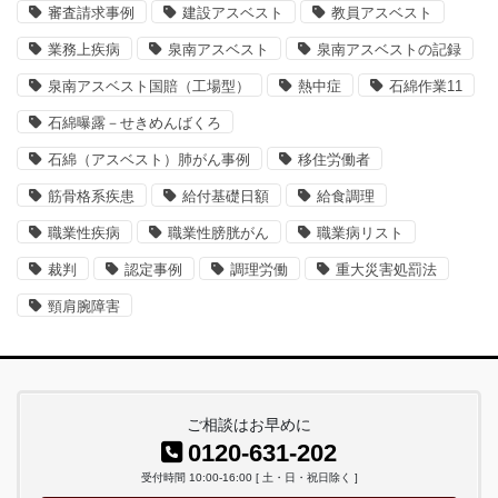
審査請求事例
建設アスベスト
教員アスベスト
業務上疾病
泉南アスベスト
泉南アスベストの記録
泉南アスベスト国賠（工場型）
熱中症
石綿作業11
石綿曝露－せきめんばくろ
石綿（アスベスト）肺がん事例
移住労働者
筋骨格系疾患
給付基礎日額
給食調理
職業性疾病
職業性膀胱がん
職業病リスト
裁判
認定事例
調理労働
重大災害処罰法
頸肩腕障害
ご相談はお早めに
0120-631-202
受付時間 10:00-16:00 [ 土・日・祝日除く ]