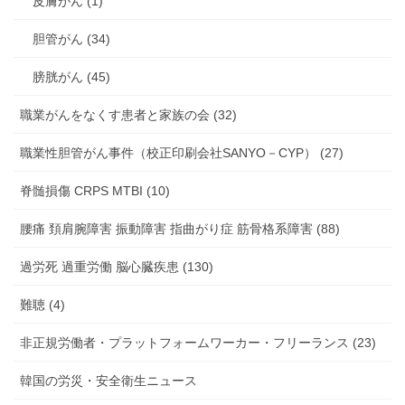
皮膚がん (1)
胆管がん (34)
膀胱がん (45)
職業がんをなくす患者と家族の会 (32)
職業性胆管がん事件（校正印刷会社SANYO－CYP） (27)
脊髄損傷 CRPS MTBI (10)
腰痛 頚肩腕障害 振動障害 指曲がり症 筋骨格系障害 (88)
過労死 過重労働 脳心臓疾患 (130)
難聴 (4)
非正規労働者・プラットフォームワーカー・フリーランス (23)
韓国の労災・安全衛生ニュース