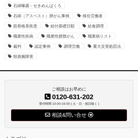
石綿曝露－せきめんばくろ
石綿（アスベスト）肺がん事例
移住労働者
筋骨格系疾患
給付基礎日額
給食調理
職業性疾病
職業性膀胱がん
職業病リスト
裁判
認定事例
調理労働
重大災害処罰法
頸肩腕障害
ご相談はお早めに
0120-631-202
受付時間 10:00-16:00 [ 土・日・祝日除く ]
相談&問い合せ