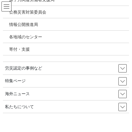
コ
ナ
ン
ビ
公務災害対策委員会
テ
ゲ
ン
ー
情報公開推進局
韓国の労災・安全衛生ニュース
ツ
シ
へ
ョ
各地域のセンター
ス
ン
HOME
韓国の労災・安全衛生ニュース
キ
に
VR活用した体験型安全教育を拡充 韓国・安全保健公団 2020.07.24／韓国の労
寄付・支援
ッ
移
災・安全衛生
プ
動
労災認定の事例など
2020年7月24日
/ 最終更新日時 :
2020年8月16日
韓国の労災・安全衛生ニュース
特集ページ
VR活用した体験型安全教育を拡
海外ニュース
充 韓国・安全保健公団 2020.07.24
私たちについて
／韓国の労災・安全衛生
公共機関がバーチャル・リアリティ(VR)技術を活用した体験型安