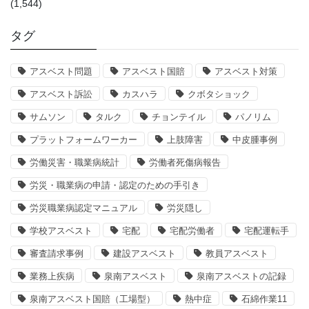
(1,544)
タグ
アスベスト問題
アスベスト国賠
アスベスト対策
アスベスト訴訟
カスハラ
クボタショック
サムソン
タルク
チョンテイル
パノリム
プラットフォームワーカー
上肢障害
中皮腫事例
労働災害・職業病統計
労働者死傷病報告
労災・職業病の申請・認定のための手引き
労災職業病認定マニュアル
労災隠し
学校アスベスト
宅配
宅配労働者
宅配運転手
審査請求事例
建設アスベスト
教員アスベスト
業務上疾病
泉南アスベスト
泉南アスベストの記録
泉南アスベスト国賠（工場型）
熱中症
石綿作業11