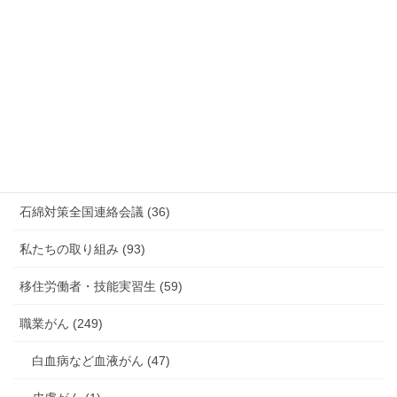
放射線被ばく労働 原発作業 除染作業 (48)
新型コロナウィルス感染症・各種感染症 (179)
有害化学物質 有機溶剤 感染症 (184)
未分類 (4)
海外安全衛生情報 (94)
石綿対策全国連絡会議 (36)
私たちの取り組み (93)
移住労働者・技能実習生 (59)
職業がん (249)
白血病など血液がん (47)