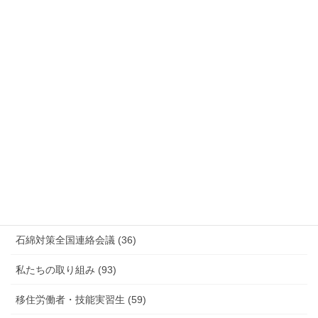
国際連帯 (159)
安全衛生 (92)
情報公開・法令通達・事務連絡・指針 (244)
放射線被ばく労働 原発作業 除染作業 (48)
新型コロナウィルス感染症・各種感染症 (179)
有害化学物質 有機溶剤 感染症 (184)
未分類 (4)
海外安全衛生情報 (94)
石綿対策全国連絡会議 (36)
私たちの取り組み (93)
移住労働者・技能実習生 (59)