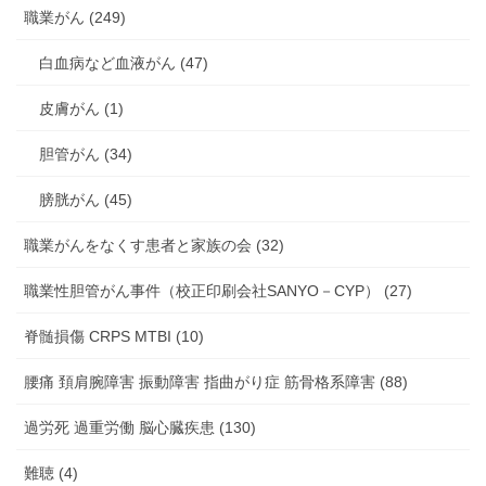
職業がん (249)
白血病など血液がん (47)
皮膚がん (1)
胆管がん (34)
膀胱がん (45)
職業がんをなくす患者と家族の会 (32)
職業性胆管がん事件（校正印刷会社SANYO－CYP） (27)
脊髄損傷 CRPS MTBI (10)
腰痛 頚肩腕障害 振動障害 指曲がり症 筋骨格系障害 (88)
過労死 過重労働 脳心臓疾患 (130)
難聴 (4)