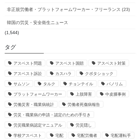
非正規労働者・プラットフォームワーカー・フリーランス (23)
韓国の労災・安全衛生ニュース
(1,544)
タグ
アスベスト問題
アスベスト国賠
アスベスト対策
アスベスト訴訟
カスハラ
クボタショック
サムソン
タルク
チョンテイル
パノリム
プラットフォームワーカー
上肢障害
中皮腫事例
労働災害・職業病統計
労働者死傷病報告
労災・職業病の申請・認定のための手引き
労災職業病認定マニュアル
労災隠し
学校アスベスト
宅配
宅配労働者
宅配運転手