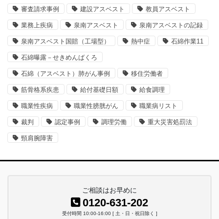
審査請求事例
建設アスベスト
教員アスベスト
業務上疾病
泉南アスベスト
泉南アスベストの記録
泉南アスベスト国賠（工場型）
熱中症
石綿作業11
石綿曝露－せきめんばくろ
石綿（アスベスト）肺がん事例
移住労働者
筋骨格系疾患
給付基礎日額
給食調理
職業性疾病
職業性膀胱がん
職業病リスト
裁判
認定事例
調理労働
重大災害処罰法
頸肩腕障害
ご相談はお早めに
0120-631-202
受付時間 10:00-16:00 [ 土・日・祝日除く ]