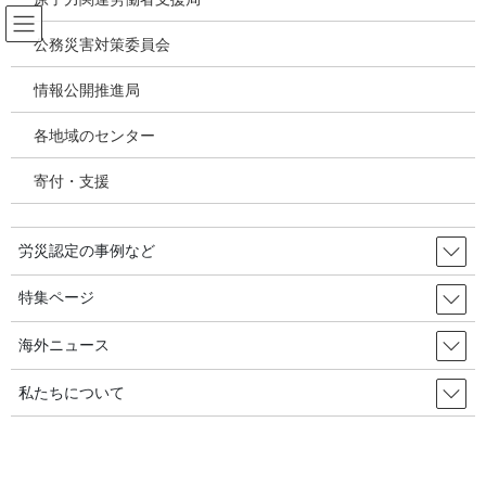
コ
ナ
ン
ビ
公務災害対策委員会
テ
ゲ
ン
ー
情報公開推進局
新型コロナウィルス感染症・各種感
ツ
シ
染症
へ
ョ
各地域のセンター
ス
ン
キ
に
寄付・支援
HOME
新型コロナウィルス感染症・各種感染症
ッ
移
新型コロナウイルス感染症の労災認定事例７例の概要を厚生労働省が初公表
プ
動
（7/10）→13事例に更新（2020/10/21）
労災認定の事例など
2020年7月10日
/ 最終更新日時 :
2020年10月27日
特集ページ
新型コロナウィルス感染症・各種感染症
新型コロナウイルス感染症の労災
海外ニュース
認定事例７例の概要を厚生労働省
私たちについて
が初公表（7/10）→13事例に更新
（2020/10/21）