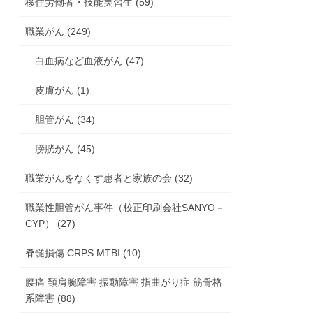
移住労働者・技能実習生 (59)
職業がん (249)
白血病など血液がん (47)
皮膚がん (1)
胆管がん (34)
膀胱がん (45)
職業がんをなくす患者と家族の会 (32)
職業性胆管がん事件（校正印刷会社SANYO－
CYP） (27)
脊髄損傷 CRPS MTBI (10)
腰痛 頚肩腕障害 振動障害 指曲がり症 筋骨格
系障害 (88)