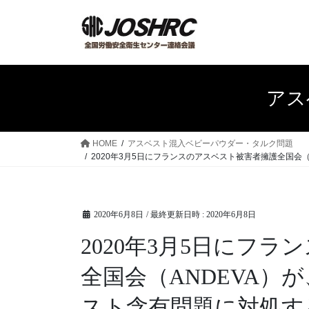
コ
ナ
ン
ビ
テ
ゲ
ン
ー
ツ
シ
へ
ョ
アス
ス
ン
キ
に
ッ
移
HOME
アスベスト混入ベビーパウダー・タルク問題
プ
動
2020年3月5日にフランスのアスベスト被害者擁護全国
2020年6月8日
/ 最終更新日時 :
2020年6月8日
2020年3月5日にフ
全国会（ANDEVA）
スト含有問題に対処す