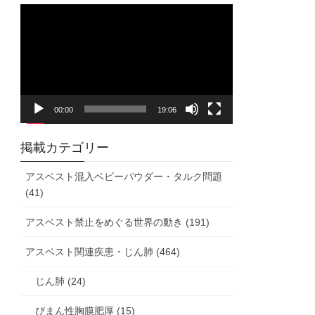
動
画
プ
レ
ー
ヤ
00:00
19:06
ー
掲載カテゴリー
アスベスト混入ベビーパウダー・タルク問題
(41)
アスベスト禁止をめぐる世界の動き (191)
アスベスト関連疾患・じん肺 (464)
じん肺 (24)
びまん性胸膜肥厚 (15)