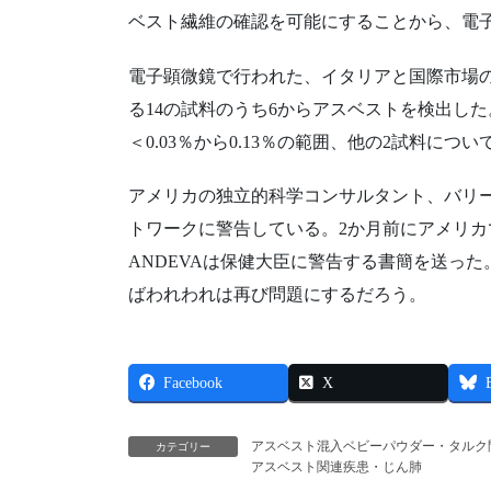
ベスト繊維の確認を可能にすることから、電子
電子顕微鏡で行われた、イタリアと国際市場
る14の試料のうち6からアスベストを検出し
＜0.03％から0.13％の範囲、他の2試料につ
アメリカの独立的科学コンサルタント、バリ
トワークに警告している。2か月前にアメリ
ANDEVAは保健大臣に警告する書簡を送っ
ばわれわれは再び問題にするだろう。
Facebook
X
アスベスト混入ベビーパウダー・タルク
カテゴリー
アスベスト関連疾患・じん肺