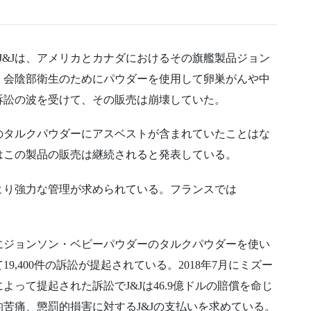
J&Jは、アメリカとカナダにおけるその旗艦製品ジョン
。会陰部衛生のためにパウダーを使用して卵巣がんや中
訴訟の波を受けて、その販売は崩壊していた。
のタルクパウダーにアスベストが含まれていたことはな
はこの製品の販売は継続されると発表している。
より強力な管理が求められている。フランスでは
にジョンソン・ベビーパウダーのタルクパウダーを使い
,400件の訴訟が提起されている。2018年7月にミズー
よって提起された訴訟でJ&Jは46.9億ドルの賠償を命じ
苦痛、懲罰的損害に対するJ&Jの支払いを求めている。