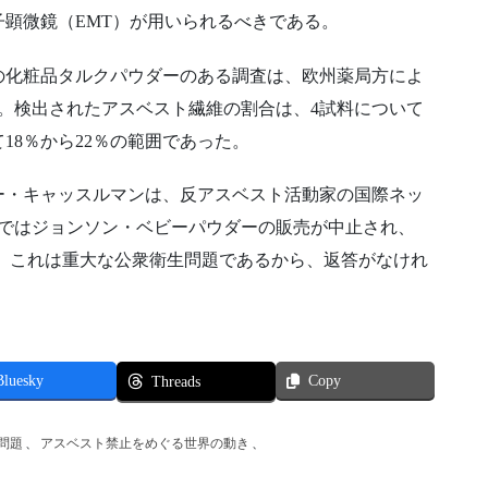
顕微鏡（EMT）が用いられるべきである。
の化粧品タルクパウダーのある調査は、欧州薬局方によ
た。検出されたアスベスト繊維の割合は、4試料について
いて18％から22％の範囲であった。
ー・キャッスルマンは、反アスベスト活動家の国際ネッ
カではジョンソン・ベビーパウダーの販売が中止され、
た。これは重大な公衆衛生問題であるから、返答がなけれ
Bluesky
Copy
Threads
問題
、
アスベスト禁止をめぐる世界の動き
、