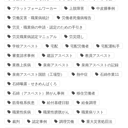
プラットフォームワーカー
上肢障害
中皮腫事例
労働災害・職業病統計
労働者死傷病報告
労災・職業病の申請・認定のための手引き
労災職業病認定マニュアル
労災隠し
学校アスベスト
宅配
宅配労働者
宅配運転手
審査請求事例
建設アスベスト
教員アスベスト
業務上疾病
泉南アスベスト
泉南アスベストの記録
泉南アスベスト国賠（工場型）
熱中症
石綿作業11
石綿曝露－せきめんばくろ
石綿（アスベスト）肺がん事例
移住労働者
筋骨格系疾患
給付基礎日額
給食調理
職業性疾病
職業性膀胱がん
職業病リスト
裁判
認定事例
調理労働
重大災害処罰法