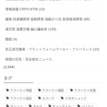
脊髄損傷 CRPS MTBI (10)
腰痛 頚肩腕障害 振動障害 指曲がり症 筋骨格系障害 (88)
過労死 過重労働 脳心臓疾患 (130)
難聴 (4)
非正規労働者・プラットフォームワーカー・フリーランス (23)
韓国の労災・安全衛生ニュース
(1,544)
タグ
アスベスト問題
アスベスト国賠
アスベスト対策
アスベスト訴訟
カスハラ
クボタショック
サムソン
タルク
チョンテイル
パノリム