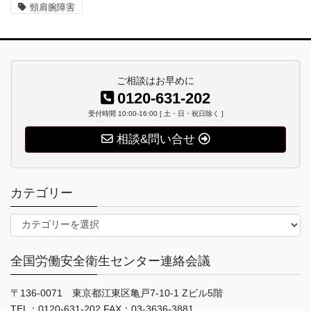
頸肩腕障害
ご相談はお早めに
0120-631-202
受付時間 10:00-16:00 [ 土・日・祝日除く ]
相談&問い合せ
カテゴリー
カ
テ
ゴ
全国労働安全衛生センター連絡会議
リ
ー
〒136-0071 東京都江東区亀戸7-10-1 Zビル5階
TEL：0120-631-202 FAX：03-3636-3881