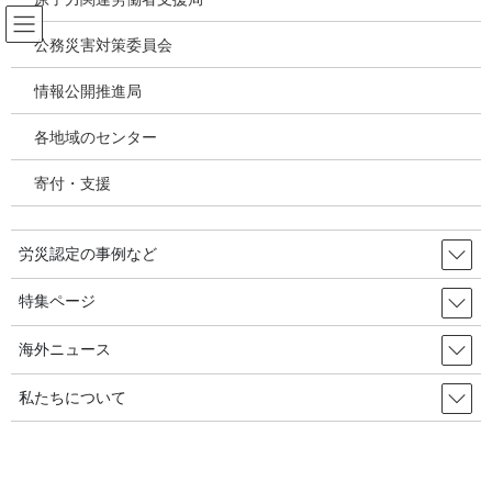
コ
ナ
ン
ビ
公務災害対策委員会
テ
ゲ
ン
ー
情報公開推進局
放射線被ばく労働 原発作業 除染作業
ツ
シ
へ
ョ
各地域のセンター
ス
ン
HOME
放射線被ばく労働 原発作業 除染作業
キ
に
原発の定期検査で働き、悪性リンパ腫で死亡：喜友名正さんの労災認定を勝ち取
寄付・支援
ッ
移
ろう/大阪
プ
動
労災認定の事例など
2008年2月15日
/ 最終更新日時 :
2020年5月16日
放射線被ばく労働 原発作業 除染作業
特集ページ
原発の定期検査で働き、悪性リン
海外ニュース
パ腫で死亡：喜友名正さんの労災
私たちについて
認定を勝ち取ろう/大阪
渡辺美紀子（原子力資料情報室）