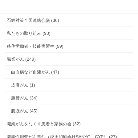
海外安全衛生情報 (94)
石綿対策全国連絡会議 (36)
私たちの取り組み (93)
移住労働者・技能実習生 (59)
職業がん (249)
白血病など血液がん (47)
皮膚がん (1)
胆管がん (34)
膀胱がん (45)
職業がんをなくす患者と家族の会 (32)
職業性胆管がん事件（校正印刷会社SANYO－CYP） (27)