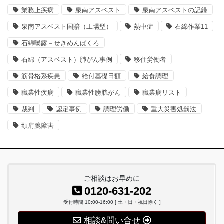
業務上疾病
泉南アスベスト
泉南アスベストの記録
泉南アスベスト国賠（工場型）
熱中症
石綿作業11
石綿曝露－せきめんばくろ
石綿（アスベスト）肺がん事例
移住労働者
筋骨格系疾患
給付基礎日額
給食調理
職業性疾病
職業性膀胱がん
職業病リスト
裁判
認定事例
調理労働
重大災害処罰法
頸肩腕障害
ご相談はお早めに
0120-631-202
受付時間 10:00-16:00 [ 土・日・祝日除く ]
相談&問い合せ