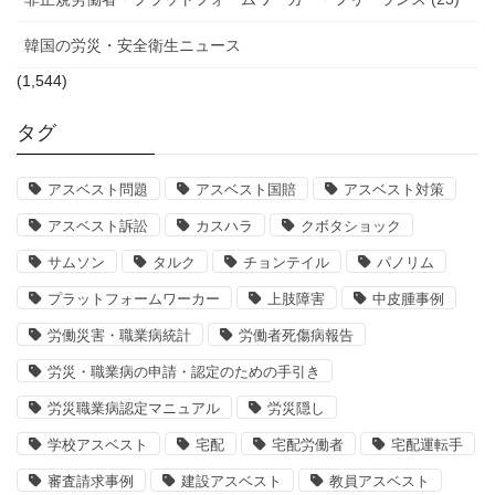
韓国の労災・安全衛生ニュース
(1,544)
タグ
アスベスト問題
アスベスト国賠
アスベスト対策
アスベスト訴訟
カスハラ
クボタショック
サムソン
タルク
チョンテイル
パノリム
プラットフォームワーカー
上肢障害
中皮腫事例
労働災害・職業病統計
労働者死傷病報告
労災・職業病の申請・認定のための手引き
労災職業病認定マニュアル
労災隠し
学校アスベスト
宅配
宅配労働者
宅配運転手
審査請求事例
建設アスベスト
教員アスベスト