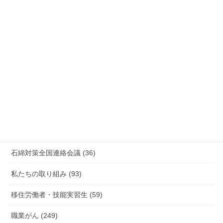
安全衛生 (92)
情報公開・法令通達・事務連絡・指針 (244)
放射線被ばく労働 原発作業 除染作業 (48)
新型コロナウィルス感染症・各種感染症 (179)
有害化学物質 有機溶剤 感染症 (184)
未分類 (4)
海外安全衛生情報 (94)
石綿対策全国連絡会議 (36)
私たちの取り組み (93)
移住労働者・技能実習生 (59)
職業がん (249)