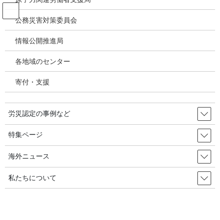
コ
ナ
ン
ビ
公務災害対策委員会
テ
ゲ
ン
ー
情報公開推進局
投稿
ツ
シ
へ
ョ
各地域のセンター
ス
ン
HOME
キ
に
『一人で働いて死ぬことがないように』・・・九宜駅惨事１０周年「二人一組作
寄付・支援
ッ
移
業を義務化せよ」／韓国の労災・安全衛生2026年05月18日
プ
動
image
労災認定の事例など
2026年6月8日
/ 最終更新日時 :
2026年6月8日
特集ページ
image
海外ニュース
私たちについて