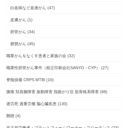
白血病など血液がん (47)
皮膚がん (1)
胆管がん (34)
膀胱がん (45)
職業がんをなくす患者と家族の会 (32)
職業性胆管がん事件（校正印刷会社SANYO－CYP） (27)
脊髄損傷 CRPS MTBI (10)
腰痛 頚肩腕障害 振動障害 指曲がり症 筋骨格系障害 (88)
過労死 過重労働 脳心臓疾患 (130)
難聴 (4)
非正規労働者・プラットフォームワーカー・フリーランス (23)