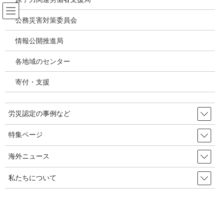
コ
ナ
ン
ビ
公務災害対策委員会
テ
ゲ
ン
ー
情報公開推進局
アスベスト禁止をめぐる世界の動き
ツ
シ
へ
ョ
各地域のセンター
ス
ン
HOME
アスベスト禁止をめぐる世界の動き
キ
に
新たなアスベストガイドラインと職業病リストの更新により労働者の保護を強化
寄付・支援
ッ
移
／European Commission, Press Release, 2025.12.18
プ
動
労災認定の事例など
2026年2月15日
/ 最終更新日時 :
2026年2月17日
アスベスト禁止をめぐる世界の動き
特集ページ
新たなアスベストガイドラインと
海外ニュース
職業病リストの更新により労働者
私たちについて
の保護を強化／European
Commission, Press Release,
2025.12.18