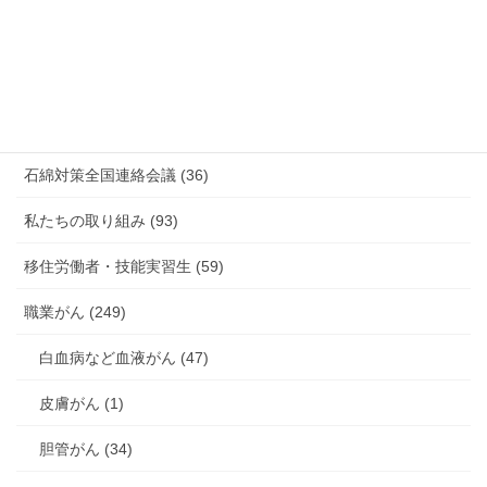
有害化学物質 有機溶剤 感染症 (184)
未分類 (4)
海外安全衛生情報 (94)
石綿対策全国連絡会議 (36)
私たちの取り組み (93)
移住労働者・技能実習生 (59)
職業がん (249)
白血病など血液がん (47)
皮膚がん (1)
胆管がん (34)