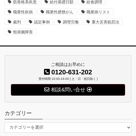
筋骨格系疾患
給付基礎日額
給食調理
職業性疾病
職業性膀胱がん
職業病リスト
裁判
認定事例
調理労働
重大災害処罰法
頸肩腕障害
ご相談はお早めに
0120-631-202
受付時間 10:00-16:00 [ 土・日・祝日除く ]
相談&問い合せ
カテゴリー
カ
テ