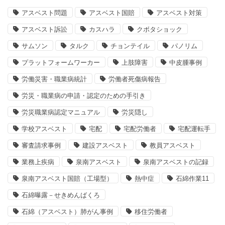
アスベスト問題
アスベスト国賠
アスベスト対策
アスベスト訴訟
カスハラ
クボタショック
サムソン
タルク
チョンテイル
パノリム
プラットフォームワーカー
上肢障害
中皮腫事例
労働災害・職業病統計
労働者死傷病報告
労災・職業病の申請・認定のための手引き
労災職業病認定マニュアル
労災隠し
学校アスベスト
宅配
宅配労働者
宅配運転手
審査請求事例
建設アスベスト
教員アスベスト
業務上疾病
泉南アスベスト
泉南アスベストの記録
泉南アスベスト国賠（工場型）
熱中症
石綿作業11
石綿曝露－せきめんばくろ
石綿（アスベスト）肺がん事例
移住労働者