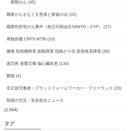
膀胱がん (45)
職業がんをなくす患者と家族の会 (32)
職業性胆管がん事件（校正印刷会社SANYO－CYP） (27)
脊髄損傷 CRPS MTBI (10)
腰痛 頚肩腕障害 振動障害 指曲がり症 筋骨格系障害 (88)
過労死 過重労働 脳心臓疾患 (130)
難聴 (4)
非正規労働者・プラットフォームワーカー・フリーランス (23)
韓国の労災・安全衛生ニュース
(1,544)
タグ