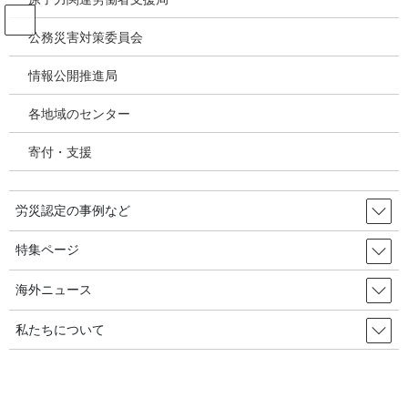
コ
ナ
ン
ビ
公務災害対策委員会
テ
ゲ
ン
ー
情報公開推進局
パワハラ いじめ うつ病 精神疾患
ツ
シ
へ
ョ
各地域のセンター
ス
ン
HOME
パワハラ いじめ うつ病 精神疾患
キ
に
「保護者の悪性苦情」で担任交替だけで６回、でも変わらない・・・全教組委員
寄付・支援
ッ
移
長、座り込みに／韓国の労災・安全衛生2025年9月19日
プ
動
労災認定の事例など
2025年9月15日
/ 最終更新日時 :
2025年10月17日
パワハラ いじめ うつ病 精神疾患
特集ページ
「保護者の悪性苦情」で担任交替
海外ニュース
だけで６回、でも変わらな
私たちについて
い・・・全教組委員長、座り込み
に／韓国の労災・安全衛生2025年9
月19日