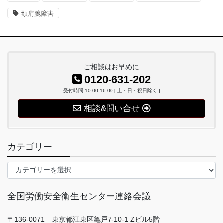
頸肩腕障害
ご相談はお早めに
0120-631-202
受付時間 10:00-16:00 [ 土・日・祝日除く ]
相談&問い合せ
カテゴリー
カ
テ
ゴ
全国労働安全衛生センター連絡会議
リ
ー
〒136-0071 東京都江東区亀戸7-10-1 Zビル5階