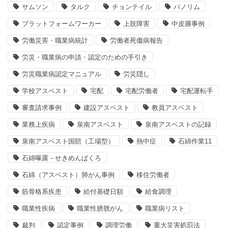
サムソン
タルク
チョンテイル
パノリム
プラットフォームワーカー
上肢障害
中皮腫事例
労働災害・職業病統計
労働者死傷病報告
労災・職業病の申請・認定のための手引き
労災職業病認定マニュアル
労災隠し
学校アスベスト
宅配
宅配労働者
宅配運転手
審査請求事例
建設アスベスト
教員アスベスト
業務上疾病
泉南アスベスト
泉南アスベストの記録
泉南アスベスト国賠（工場型）
熱中症
石綿作業11
石綿曝露－せきめんばくろ
石綿（アスベスト）肺がん事例
移住労働者
筋骨格系疾患
給付基礎日額
給食調理
職業性疾病
職業性膀胱がん
職業病リスト
裁判
認定事例
調理労働
重大災害処罰法