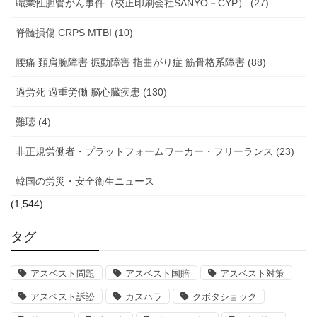
職業性胆管がん事件（校正印刷会社SANYO－CYP） (27)
脊髄損傷 CRPS MTBI (10)
腰痛 頚肩腕障害 振動障害 指曲がり症 筋骨格系障害 (88)
過労死 過重労働 脳心臓疾患 (130)
難聴 (4)
非正規労働者・プラットフォームワーカー・フリーランス (23)
韓国の労災・安全衛生ニュース
(1,544)
タグ
アスベスト問題
アスベスト国賠
アスベスト対策
アスベスト訴訟
カスハラ
クボタショック