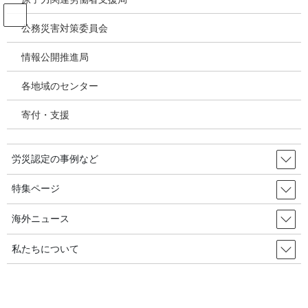
コ
ナ
ン
ビ
公務災害対策委員会
テ
ゲ
ン
ー
情報公開推進局
投稿
ツ
シ
へ
ョ
各地域のセンター
ス
ン
HOME
キ
に
特集／建築物の石綿使用実態調査：一部の石綿のみ対象に「除去」見届けない調
寄付・支援
ッ
移
査／補助制度の抜本的見直しも必要
プ
動
image
労災認定の事例など
2025年4月28日
/ 最終更新日時 :
2025年4月28日
特集ページ
image
海外ニュース
私たちについて