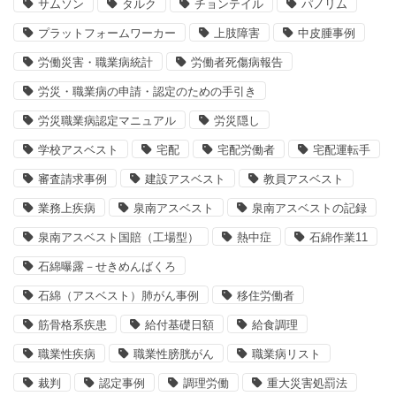
サムソン
タルク
チョンテイル
パノリム
プラットフォームワーカー
上肢障害
中皮腫事例
労働災害・職業病統計
労働者死傷病報告
労災・職業病の申請・認定のための手引き
労災職業病認定マニュアル
労災隠し
学校アスベスト
宅配
宅配労働者
宅配運転手
審査請求事例
建設アスベスト
教員アスベスト
業務上疾病
泉南アスベスト
泉南アスベストの記録
泉南アスベスト国賠（工場型）
熱中症
石綿作業11
石綿曝露－せきめんばくろ
石綿（アスベスト）肺がん事例
移住労働者
筋骨格系疾患
給付基礎日額
給食調理
職業性疾病
職業性膀胱がん
職業病リスト
裁判
認定事例
調理労働
重大災害処罰法