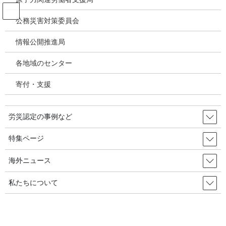
コ
ナ
ン
ビ
公務災害対策委員会
テ
ゲ
ン
ー
情報公開推進局
投稿
ツ
シ
へ
ョ
各地域のセンター
ス
ン
HOME
キ
に
溶銑の容器に落ちて死亡した20代の青年労働者は、なぜ安全フックを着用せずに
寄付・支援
ッ
移
作業したのか／韓国の労災・安全衛生2025年3月18日
プ
動
image
労災認定の事例など
2025年3月22日
/ 最終更新日時 :
2025年3月22日
特集ページ
image
海外ニュース
私たちについて