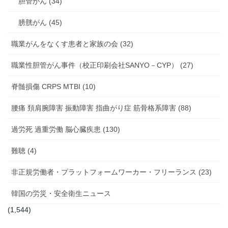
胆管がん (34)
膀胱がん (45)
職業がんをなくす患者と家族の会 (32)
職業性胆管がん事件（校正印刷会社SANYO－CYP） (27)
脊髄損傷 CRPS MTBI (10)
腰痛 頚肩腕障害 振動障害 指曲がり症 筋骨格系障害 (88)
過労死 過重労働 脳心臓疾患 (130)
難聴 (4)
非正規労働者・プラットフォームワーカー・フリーランス (23)
韓国の労災・安全衛生ニュース
(1,544)