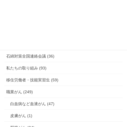
新型コロナウィルス感染症・各種感染症 (179)
有害化学物質 有機溶剤 感染症 (184)
未分類 (4)
海外安全衛生情報 (94)
石綿対策全国連絡会議 (36)
私たちの取り組み (93)
移住労働者・技能実習生 (59)
職業がん (249)
白血病など血液がん (47)
皮膚がん (1)