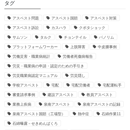
タグ
アスベスト問題
アスベスト国賠
アスベスト対策
アスベスト訴訟
カスハラ
クボタショック
サムソン
タルク
チョンテイル
パノリム
プラットフォームワーカー
上肢障害
中皮腫事例
労働災害・職業病統計
労働者死傷病報告
労災・職業病の申請・認定のための手引き
労災職業病認定マニュアル
労災隠し
学校アスベスト
宅配
宅配労働者
宅配運転手
審査請求事例
建設アスベスト
教員アスベスト
業務上疾病
泉南アスベスト
泉南アスベストの記録
泉南アスベスト国賠（工場型）
熱中症
石綿作業11
石綿曝露－せきめんばくろ