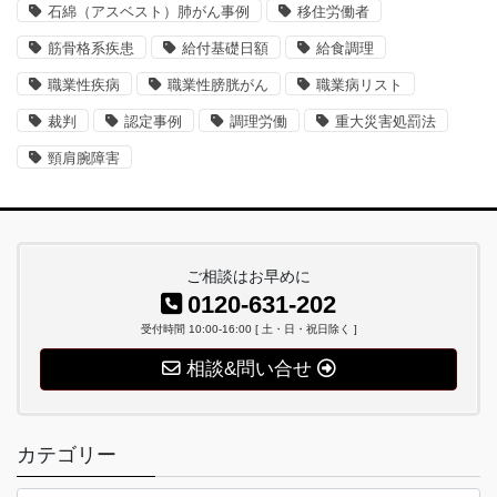
石綿（アスベスト）肺がん事例
移住労働者
筋骨格系疾患
給付基礎日額
給食調理
職業性疾病
職業性膀胱がん
職業病リスト
裁判
認定事例
調理労働
重大災害処罰法
頸肩腕障害
ご相談はお早めに
0120-631-202
受付時間 10:00-16:00 [ 土・日・祝日除く ]
相談&問い合せ
カテゴリー