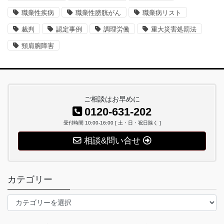
職業性疾病
職業性膀胱がん
職業病リスト
裁判
認定事例
調理労働
重大災害処罰法
頸肩腕障害
ご相談はお早めに
0120-631-202
受付時間 10:00-16:00 [ 土・日・祝日除く ]
相談&問い合せ
カテゴリー
カ
テ
ゴ