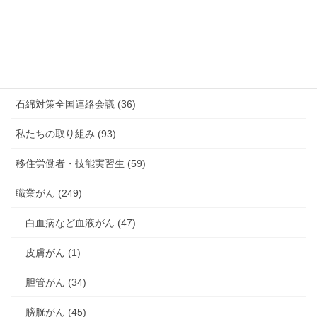
有害化学物質 有機溶剤 感染症 (184)
未分類 (4)
海外安全衛生情報 (94)
石綿対策全国連絡会議 (36)
私たちの取り組み (93)
移住労働者・技能実習生 (59)
職業がん (249)
白血病など血液がん (47)
皮膚がん (1)
胆管がん (34)
膀胱がん (45)