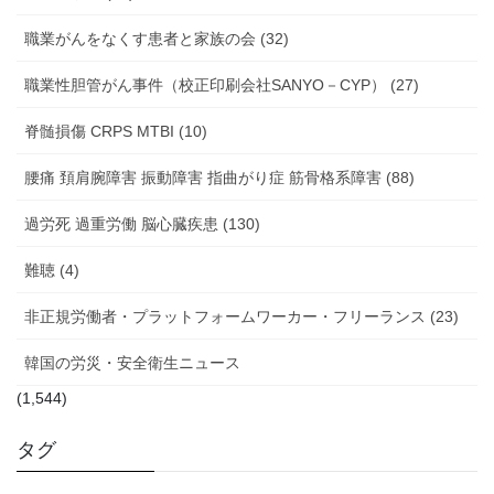
職業がんをなくす患者と家族の会 (32)
職業性胆管がん事件（校正印刷会社SANYO－CYP） (27)
脊髄損傷 CRPS MTBI (10)
腰痛 頚肩腕障害 振動障害 指曲がり症 筋骨格系障害 (88)
過労死 過重労働 脳心臓疾患 (130)
難聴 (4)
非正規労働者・プラットフォームワーカー・フリーランス (23)
韓国の労災・安全衛生ニュース
(1,544)
タグ