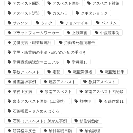
アスベスト問題
アスベスト国賠
アスベスト対策
アスベスト訴訟
カスハラ
クボタショック
サムソン
タルク
チョンテイル
パノリム
プラットフォームワーカー
上肢障害
中皮腫事例
労働災害・職業病統計
労働者死傷病報告
労災・職業病の申請・認定のための手引き
労災職業病認定マニュアル
労災隠し
学校アスベスト
宅配
宅配労働者
宅配運転手
審査請求事例
建設アスベスト
教員アスベスト
業務上疾病
泉南アスベスト
泉南アスベストの記録
泉南アスベスト国賠（工場型）
熱中症
石綿作業11
石綿曝露－せきめんばくろ
石綿（アスベスト）肺がん事例
移住労働者
筋骨格系疾患
給付基礎日額
給食調理