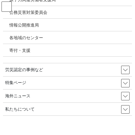
コ
ナ
ン
ビ
公務災害対策委員会
テ
ゲ
ン
ー
情報公開推進局
投稿
ツ
シ
へ
ョ
各地域のセンター
ス
ン
HOME
キ
に
タワークレーン事故で死亡、今年だけで3人・・・労組「作業中止権が保障されな
寄付・支援
ッ
移
ければ」／韓国の労災・安全衛生2025年2月19日
プ
動
image
労災認定の事例など
2025年2月24日
/ 最終更新日時 :
2025年2月24日
特集ページ
image
海外ニュース
私たちについて