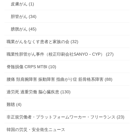
皮膚がん (1)
胆管がん (34)
膀胱がん (45)
職業がんをなくす患者と家族の会 (32)
職業性胆管がん事件（校正印刷会社SANYO－CYP） (27)
脊髄損傷 CRPS MTBI (10)
腰痛 頚肩腕障害 振動障害 指曲がり症 筋骨格系障害 (88)
過労死 過重労働 脳心臓疾患 (130)
難聴 (4)
非正規労働者・プラットフォームワーカー・フリーランス (23)
韓国の労災・安全衛生ニュース