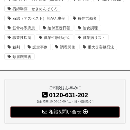
石綿曝露－せきめんばくろ
石綿（アスベスト）肺がん事例
移住労働者
筋骨格系疾患
給付基礎日額
給食調理
職業性疾病
職業性膀胱がん
職業病リスト
裁判
認定事例
調理労働
重大災害処罰法
頸肩腕障害
ご相談はお早めに
0120-631-202
受付時間 10:00-16:00 [ 土・日・祝日除く ]
相談&問い合せ