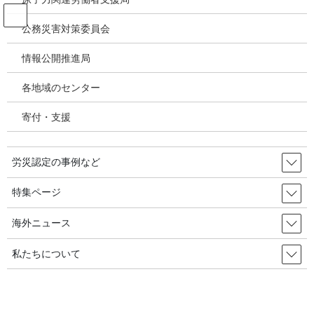
コ
ナ
ン
ビ
公務災害対策委員会
テ
ゲ
ン
ー
情報公開推進局
投稿
ツ
シ
へ
ョ
各地域のセンター
ス
ン
HOME
キ
に
「被害者の苦痛を考えてみろ」･･･労災処理の長期化を指摘／韓国の労災・安全衛
寄付・支援
ッ
移
生2024年10月22日
プ
動
image
労災認定の事例など
2024年10月24日
/ 最終更新日時 :
2024年10月24日
特集ページ
image
海外ニュース
私たちについて