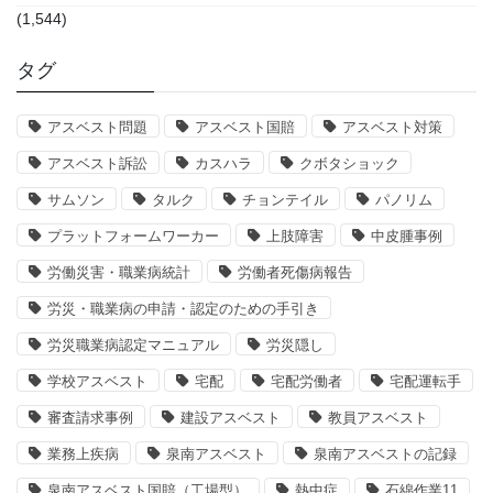
(1,544)
タグ
アスベスト問題
アスベスト国賠
アスベスト対策
アスベスト訴訟
カスハラ
クボタショック
サムソン
タルク
チョンテイル
パノリム
プラットフォームワーカー
上肢障害
中皮腫事例
労働災害・職業病統計
労働者死傷病報告
労災・職業病の申請・認定のための手引き
労災職業病認定マニュアル
労災隠し
学校アスベスト
宅配
宅配労働者
宅配運転手
審査請求事例
建設アスベスト
教員アスベスト
業務上疾病
泉南アスベスト
泉南アスベストの記録
泉南アスベスト国賠（工場型）
熱中症
石綿作業11