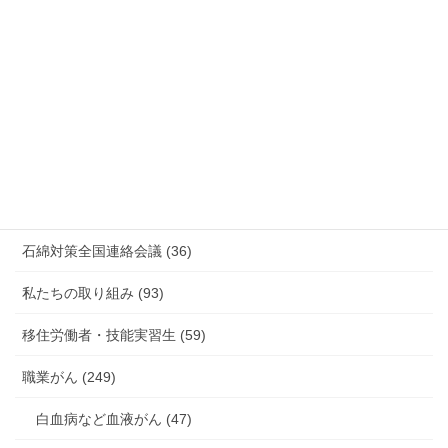
放射線被ばく労働 原発作業 除染作業 (48)
新型コロナウィルス感染症・各種感染症 (179)
有害化学物質 有機溶剤 感染症 (184)
未分類 (4)
海外安全衛生情報 (94)
石綿対策全国連絡会議 (36)
私たちの取り組み (93)
移住労働者・技能実習生 (59)
職業がん (249)
白血病など血液がん (47)