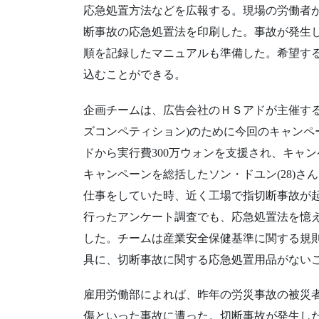
応急処置方法などを広報する。現場の労働者
断事故の応急処置法を印刷した。事故が発生
順を記録したマニュアルも準備した。希望する労働者はホ
込むことができる。
企画チームは、広告会社のＨＳアドが主催する、
ズコンペティション)のために今回のキャンペ
ドから実行費300万ウォンを支援され、キャ
キャンペーンを総括したソン・ドユン(28)
仕事をしていた時、近く工場で指切断事故が
行ったアンケート調査でも、応急処置法を憶
した。チームは産業安全保健基準に関する規則
具に、切断事故に関する応急処置用品がない
雇用労働部によれば、昨年の労災事故の被災者11万
傷といった事故に遭った。切断事故が発生し