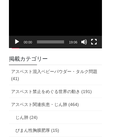
画
プ
レ
ー
ヤ
00:00
19:06
ー
掲載カテゴリー
アスベスト混入ベビーパウダー・タルク問題
(41)
アスベスト禁止をめぐる世界の動き (191)
アスベスト関連疾患・じん肺 (464)
じん肺 (24)
びまん性胸膜肥厚 (15)