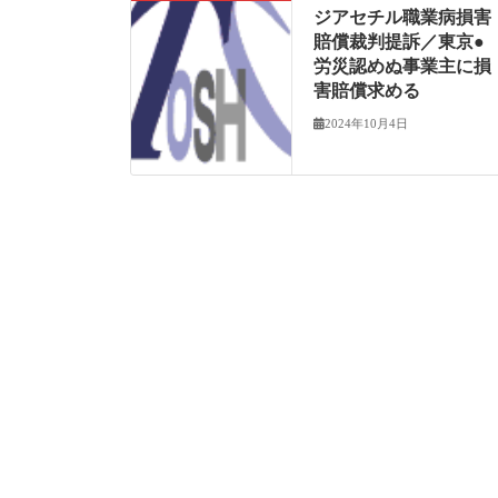
ジアセチル職業病損害
賠償裁判提訴／東京●
労災認めぬ事業主に損
害賠償求める
2024年10月4日