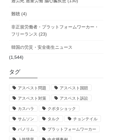
過労死 過重労働 脳心臓疾患 (130)
難聴 (4)
非正規労働者・プラットフォームワーカー・
フリーランス (23)
韓国の労災・安全衛生ニュース
(1,544)
タグ
アスベスト問題
アスベスト国賠
アスベスト対策
アスベスト訴訟
カスハラ
クボタショック
サムソン
タルク
チョンテイル
パノリム
プラットフォームワーカー
上肢障害
中皮腫事例