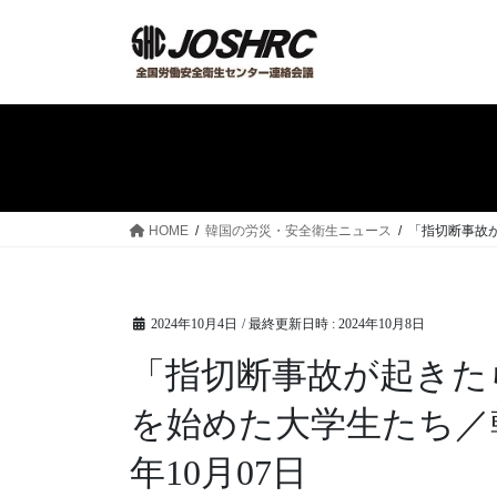
コ
ナ
ン
ビ
テ
ゲ
ン
ー
ツ
シ
へ
ョ
ス
ン
キ
に
ッ
移
HOME
韓国の労災・安全衛生ニュース
「指切断事故が
プ
動
2024年10月4日
/ 最終更新日時 :
2024年10月8日
「指切断事故が起きた
を始めた大学生たち／韓
年10月07日