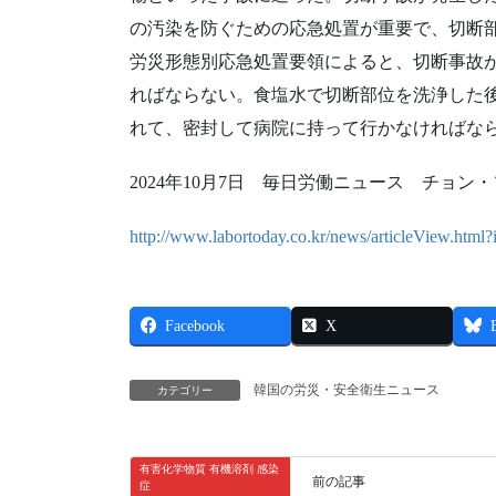
の汚染を防ぐための応急処置が重要で、切断
労災形態別応急処置要領によると、切断事故
ればならない。食塩水で切断部位を洗浄した
れて、密封して病院に持って行かなければな
2024年10月7日 毎日労働ニュース チョン
http://www.labortoday.co.kr/news/articleView.htm
Facebook
X
韓国の労災・安全衛生ニュース
カテゴリー
有害化学物質 有機溶剤 感染
前の記事
症