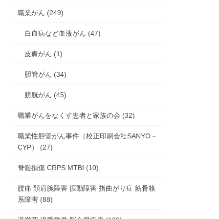
職業がん (249)
白血病など血液がん (47)
皮膚がん (1)
胆管がん (34)
膀胱がん (45)
職業がんをなくす患者と家族の会 (32)
職業性胆管がん事件（校正印刷会社SANYO－
CYP） (27)
脊髄損傷 CRPS MTBI (10)
腰痛 頚肩腕障害 振動障害 指曲がり症 筋骨格
系障害 (88)