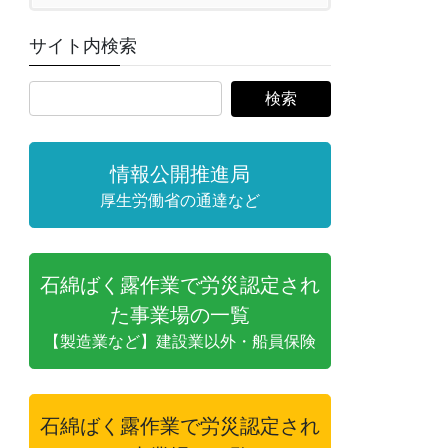
サイト内検索
情報公開推進局
厚生労働省の通達など
石綿ばく露作業で労災認定され
た事業場の一覧
【製造業など】建設業以外・船員保険
石綿ばく露作業で労災認定され