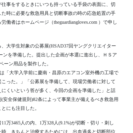
が仕事をするときにいつも持っている手袋の表面に、切
した時に必要な救急用具と切断事故の時の応急処置の手
ームページ（theguardiangloves.com ）で申し
大学生対象の公募展(HSAD37回ヤングクリエイター
ーンを準備した。提出した企画が本選に進出し、ＨＳア
ンペーン用品を製作した。
さんは「大学入学前に慶南・昌原のエアコン室外機の工場で
起こった。」「公募展を準備して、現場労働者に対して
えにくいという答が多く、今回の企画を準備した」と話
(安全保健規則)82条によって事業主が備えるべき救急用
ことにも注目した。
3465人の内、1万328人(9.1%)が切断・切り・刺し
た時、きちんと治療するためには、出血過多と切断部位