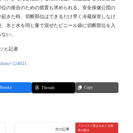
部位の接合のための措置も求められる。安全保健公団の
が起きた時、切断部位はできるだけ早く冷蔵保管しなけ
後、氷と水を同じ量で混ぜたビニール袋に切断部位を入
らない。
・ソヒ記者
l?idxno=224021
Bluesky
Copy
Threads
アスベスト禁止をめぐる世
次の記事
界の動き