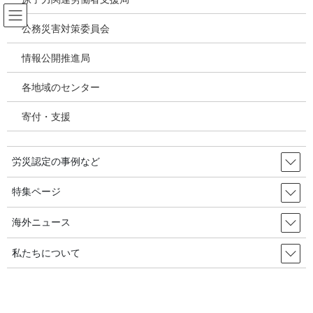
コ
ナ
ン
ビ
公務災害対策委員会
テ
ゲ
ン
ー
情報公開推進局
アスベスト禁止をめぐる世界の動き
ツ
シ
へ
ョ
各地域のセンター
ス
ン
HOME
アスベスト禁止をめぐる世界の動き
キ
に
企業による嫌がらせ：石綿製造業者が活動家を提訴／Union Aid Abroad APHEDA,
寄付・支援
ッ
移
2024.9.30
プ
動
労災認定の事例など
2024年10月4日
/ 最終更新日時 :
2024年10月5日
アスベスト禁止をめぐる世界の動き
特集ページ
企業による嫌がらせ：石綿製造業
海外ニュース
者が活動家を提訴／Union Aid
私たちについて
Abroad APHEDA, 2024.9.30