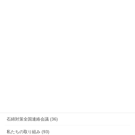
労災事故 障害補償 審査請求 (122)
国際連帯 (159)
安全衛生 (92)
情報公開・法令通達・事務連絡・指針 (244)
放射線被ばく労働 原発作業 除染作業 (48)
新型コロナウィルス感染症・各種感染症 (179)
有害化学物質 有機溶剤 感染症 (184)
未分類 (4)
海外安全衛生情報 (94)
石綿対策全国連絡会議 (36)
私たちの取り組み (93)