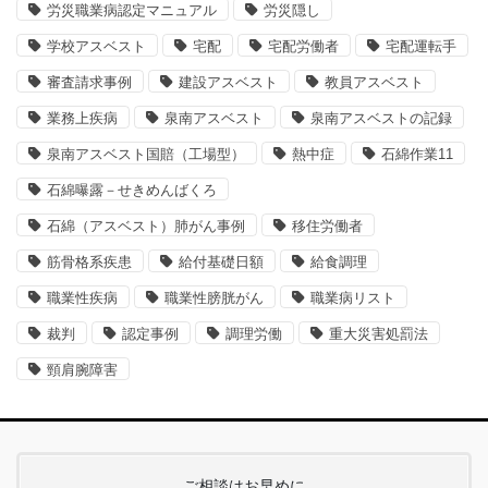
労災職業病認定マニュアル
労災隠し
学校アスベスト
宅配
宅配労働者
宅配運転手
審査請求事例
建設アスベスト
教員アスベスト
業務上疾病
泉南アスベスト
泉南アスベストの記録
泉南アスベスト国賠（工場型）
熱中症
石綿作業11
石綿曝露－せきめんばくろ
石綿（アスベスト）肺がん事例
移住労働者
筋骨格系疾患
給付基礎日額
給食調理
職業性疾病
職業性膀胱がん
職業病リスト
裁判
認定事例
調理労働
重大災害処罰法
頸肩腕障害
ご相談はお早めに