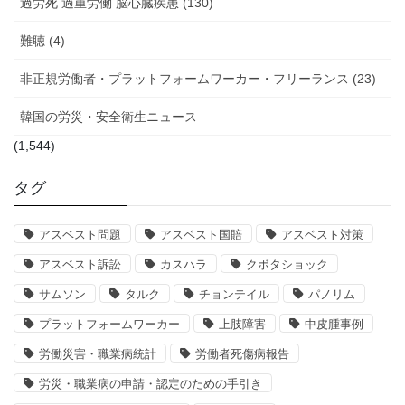
過労死 過重労働 脳心臓疾患 (130)
難聴 (4)
非正規労働者・プラットフォームワーカー・フリーランス (23)
韓国の労災・安全衛生ニュース
(1,544)
タグ
アスベスト問題
アスベスト国賠
アスベスト対策
アスベスト訴訟
カスハラ
クボタショック
サムソン
タルク
チョンテイル
パノリム
プラットフォームワーカー
上肢障害
中皮腫事例
労働災害・職業病統計
労働者死傷病報告
労災・職業病の申請・認定のための手引き