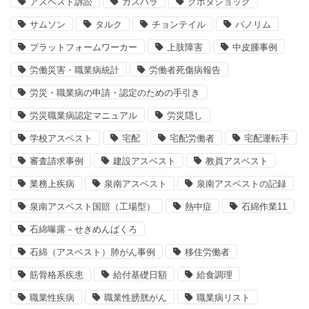
アスベスト訴訟
カスハラ
クボタショック
サムソン
タルク
チョンテイル
パノリム
プラットフォームワーカー
上肢障害
中皮腫事例
労働災害・職業病統計
労働者死傷病報告
労災・職業病の申請・認定のための手引き
労災職業病認定マニュアル
労災隠し
学校アスベスト
宅配
宅配労働者
宅配運転手
審査請求事例
建設アスベスト
教員アスベスト
業務上疾病
泉南アスベスト
泉南アスベストの記録
泉南アスベスト国賠（工場型）
熱中症
石綿作業11
石綿曝露－せきめんばくろ
石綿（アスベスト）肺がん事例
移住労働者
筋骨格系疾患
給付基礎日額
給食調理
職業性疾病
職業性膀胱がん
職業病リスト