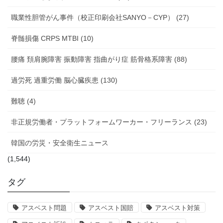
職業性胆管がん事件（校正印刷会社SANYO－CYP） (27)
脊髄損傷 CRPS MTBI (10)
腰痛 頚肩腕障害 振動障害 指曲がり症 筋骨格系障害 (88)
過労死 過重労働 脳心臓疾患 (130)
難聴 (4)
非正規労働者・プラットフォームワーカー・フリーランス (23)
韓国の労災・安全衛生ニュース
(1,544)
タグ
アスベスト問題
アスベスト国賠
アスベスト対策