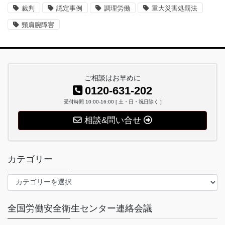
裁判
認定事例
調理労働
重大災害処罰法
頸肩腕障害
ご相談はお早めに
0120-631-202
受付時間 10:00-16:00 [ 土・日・祝日除く ]
相談&問い合せ
カテゴリー
カ
テ
ゴ
全国労働安全衛生センター連絡会議
リ
ー