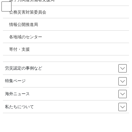
コ
ナ
ン
ビ
公務災害対策委員会
テ
ゲ
ン
ー
情報公開推進局
アスベスト禁止をめぐる世界の動き
ツ
シ
へ
ョ
各地域のセンター
ス
ン
HOME
アスベスト禁止をめぐる世界の動き
キ
に
インドネシア：新たなアスベスト禁止／Union Aid Abroad APHEDA, 2024.5.31
寄付・支援
ッ
移
プ
動
2024年6月15日
/ 最終更新日時 :
2024年8月25日
労災認定の事例など
アスベスト禁止をめぐる世界の動き
特集ページ
インドネシア：新たなアスベスト
禁止／Union Aid Abroad APHEDA,
海外ニュース
2024.5.31
私たちについて
新たなアスベスト禁止：ジャカルタ保険事務