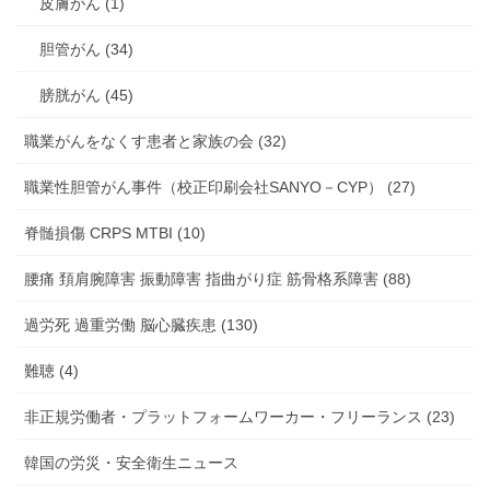
皮膚がん (1)
胆管がん (34)
膀胱がん (45)
職業がんをなくす患者と家族の会 (32)
職業性胆管がん事件（校正印刷会社SANYO－CYP） (27)
脊髄損傷 CRPS MTBI (10)
腰痛 頚肩腕障害 振動障害 指曲がり症 筋骨格系障害 (88)
過労死 過重労働 脳心臓疾患 (130)
難聴 (4)
非正規労働者・プラットフォームワーカー・フリーランス (23)
韓国の労災・安全衛生ニュース