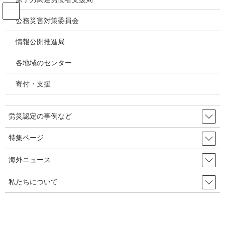
コ
ナ
ン
ビ
公務災害対策委員会
テ
ゲ
ン
ー
情報公開推進局
新型コロナウィルス感染症・各種感
ツ
シ
染症
へ
ョ
各地域のセンター
ス
ン
キ
に
寄付・支援
HOME
新型コロナウィルス感染症・各種感染症
ッ
移
新型コロナウイルス感染症などのワクチン副反応の労災補償／厚労省●国会質問か
プ
動
らQ&A改善へ
労災認定の事例など
2024年6月15日
/ 最終更新日時 :
2024年8月25日
特集ページ
新型コロナウィルス感染症・各種感染症
新型コロナウイルス感染症などの
海外ニュース
ワクチン副反応の労災補償／厚労
私たちについて
省●国会質問からQ&A改善へ