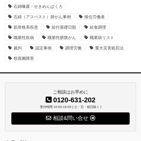
石綿曝露－せきめんばくろ
石綿（アスベスト）肺がん事例
移住労働者
筋骨格系疾患
給付基礎日額
給食調理
職業性疾病
職業性膀胱がん
職業病リスト
裁判
認定事例
調理労働
重大災害処罰法
頸肩腕障害
ご相談はお早めに
0120-631-202
受付時間 10:00-16:00 [ 土・日・祝日除く ]
相談&問い合せ