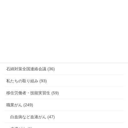
放射線被ばく労働 原発作業 除染作業 (48)
新型コロナウィルス感染症・各種感染症 (179)
有害化学物質 有機溶剤 感染症 (184)
未分類 (4)
海外安全衛生情報 (94)
石綿対策全国連絡会議 (36)
私たちの取り組み (93)
移住労働者・技能実習生 (59)
職業がん (249)
白血病など血液がん (47)