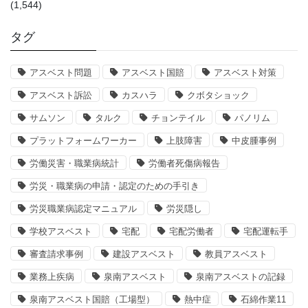
(1,544)
タグ
アスベスト問題
アスベスト国賠
アスベスト対策
アスベスト訴訟
カスハラ
クボタショック
サムソン
タルク
チョンテイル
パノリム
プラットフォームワーカー
上肢障害
中皮腫事例
労働災害・職業病統計
労働者死傷病報告
労災・職業病の申請・認定のための手引き
労災職業病認定マニュアル
労災隠し
学校アスベスト
宅配
宅配労働者
宅配運転手
審査請求事例
建設アスベスト
教員アスベスト
業務上疾病
泉南アスベスト
泉南アスベストの記録
泉南アスベスト国賠（工場型）
熱中症
石綿作業11