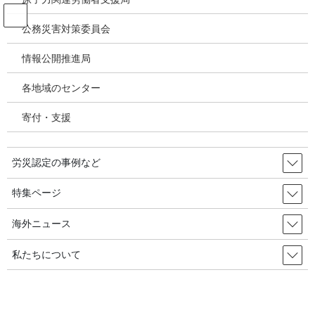
コ
ナ
ン
ビ
公務災害対策委員会
テ
ゲ
ン
ー
情報公開推進局
投稿
ツ
シ
へ
ョ
各地域のセンター
ス
ン
HOME
キ
に
国会議員180人、「生命安全三大政策課題」を約束／韓国の労災・安全衛生
寄付・支援
ッ
移
2024年06月12日
プ
動
image-3
労災認定の事例など
2024年6月18日
/ 最終更新日時 :
2024年6月18日
特集ページ
image-3
海外ニュース
私たちについて