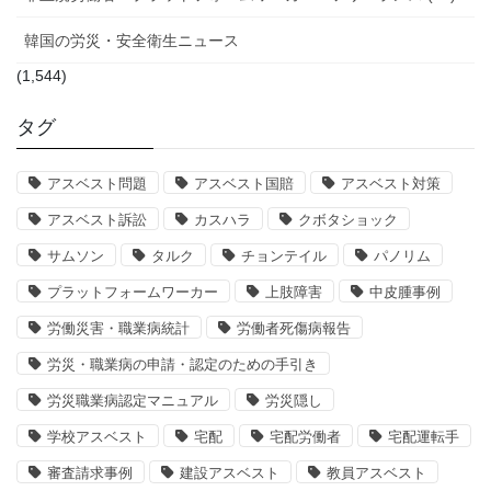
韓国の労災・安全衛生ニュース
(1,544)
タグ
アスベスト問題
アスベスト国賠
アスベスト対策
アスベスト訴訟
カスハラ
クボタショック
サムソン
タルク
チョンテイル
パノリム
プラットフォームワーカー
上肢障害
中皮腫事例
労働災害・職業病統計
労働者死傷病報告
労災・職業病の申請・認定のための手引き
労災職業病認定マニュアル
労災隠し
学校アスベスト
宅配
宅配労働者
宅配運転手
審査請求事例
建設アスベスト
教員アスベスト