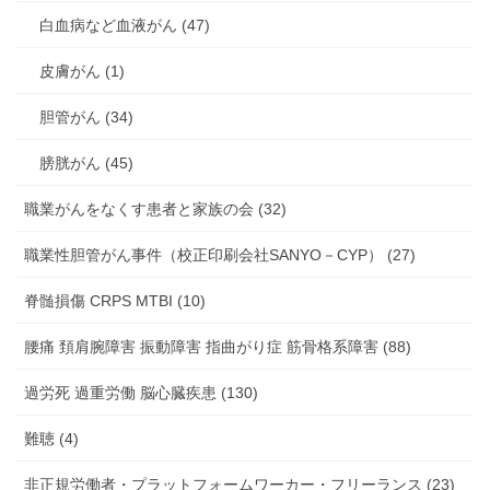
白血病など血液がん (47)
皮膚がん (1)
胆管がん (34)
膀胱がん (45)
職業がんをなくす患者と家族の会 (32)
職業性胆管がん事件（校正印刷会社SANYO－CYP） (27)
脊髄損傷 CRPS MTBI (10)
腰痛 頚肩腕障害 振動障害 指曲がり症 筋骨格系障害 (88)
過労死 過重労働 脳心臓疾患 (130)
難聴 (4)
非正規労働者・プラットフォームワーカー・フリーランス (23)