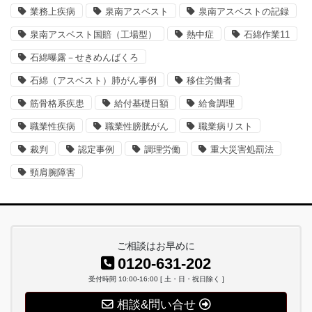
業務上疾病
泉南アスベスト
泉南アスベストの記録
泉南アスベスト国賠（工場型）
熱中症
石綿作業11
石綿曝露－せきめんばくろ
石綿（アスベスト）肺がん事例
移住労働者
筋骨格系疾患
給付基礎日額
給食調理
職業性疾病
職業性膀胱がん
職業病リスト
裁判
認定事例
調理労働
重大災害処罰法
頸肩腕障害
ご相談はお早めに
0120-631-202
受付時間 10:00-16:00 [ 土・日・祝日除く ]
相談&問い合せ