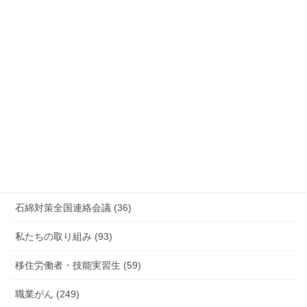
安全衛生 (92)
情報公開・法令通達・事務連絡・指針 (244)
放射線被ばく労働 原発作業 除染作業 (48)
新型コロナウィルス感染症・各種感染症 (179)
有害化学物質 有機溶剤 感染症 (184)
未分類 (4)
海外安全衛生情報 (94)
石綿対策全国連絡会議 (36)
私たちの取り組み (93)
移住労働者・技能実習生 (59)
職業がん (249)