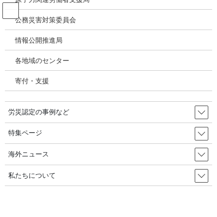
コ
ナ
ン
ビ
公務災害対策委員会
テ
ゲ
ン
ー
情報公開推進局
韓国の労災・安全衛生ニュース
ツ
シ
へ
ョ
各地域のセンター
ス
ン
HOME
韓国の労災・安全衛生ニュース
キ
に
安全保健管理システムの構築？ 難しくないですよ 2024年02月13日 韓国の労
寄付・支援
ッ
移
災・安全衛生
プ
動
労災認定の事例など
2024年1月15日
/ 最終更新日時 :
2024年2月17日
韓国の労災・安全衛生ニュース
特集ページ
安全保健管理システムの構築？ 難
海外ニュース
しくないですよ 2024年02月13
私たちについて
日 韓国の労災・安全衛生