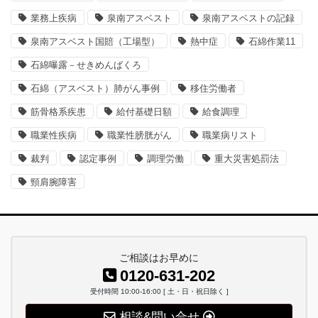
業務上疾病
泉南アスベスト
泉南アスベストの記録
泉南アスベスト国賠（工場型）
熱中症
石綿作業11
石綿曝露－せきめんばくろ
石綿（アスベスト）肺がん事例
移住労働者
筋骨格系疾患
給付基礎日額
給食調理
職業性疾病
職業性膀胱がん
職業病リスト
裁判
認定事例
調理労働
重大災害処罰法
頸肩腕障害
ご相談はお早めに
0120-631-202
受付時間 10:00-16:00 [ 土・日・祝日除く ]
相談&問い合せ