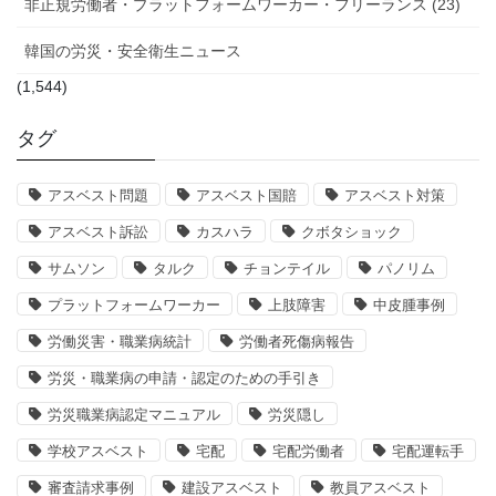
非正規労働者・プラットフォームワーカー・フリーランス (23)
韓国の労災・安全衛生ニュース
(1,544)
タグ
アスベスト問題
アスベスト国賠
アスベスト対策
アスベスト訴訟
カスハラ
クボタショック
サムソン
タルク
チョンテイル
パノリム
プラットフォームワーカー
上肢障害
中皮腫事例
労働災害・職業病統計
労働者死傷病報告
労災・職業病の申請・認定のための手引き
労災職業病認定マニュアル
労災隠し
学校アスベスト
宅配
宅配労働者
宅配運転手
審査請求事例
建設アスベスト
教員アスベスト