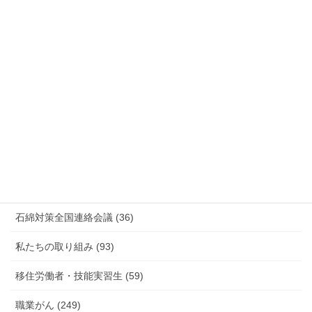
安全衛生 (92)
情報公開・法令通達・事務連絡・指針 (244)
放射線被ばく労働 原発作業 除染作業 (48)
新型コロナウィルス感染症・各種感染症 (179)
有害化学物質 有機溶剤 感染症 (184)
未分類 (4)
海外安全衛生情報 (94)
石綿対策全国連絡会議 (36)
私たちの取り組み (93)
移住労働者・技能実習生 (59)
職業がん (249)