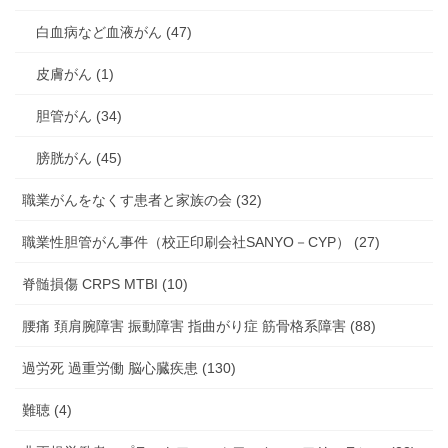
白血病など血液がん (47)
皮膚がん (1)
胆管がん (34)
膀胱がん (45)
職業がんをなくす患者と家族の会 (32)
職業性胆管がん事件（校正印刷会社SANYO－CYP） (27)
脊髄損傷 CRPS MTBI (10)
腰痛 頚肩腕障害 振動障害 指曲がり症 筋骨格系障害 (88)
過労死 過重労働 脳心臓疾患 (130)
難聴 (4)