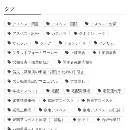
タグ
アスベスト問題
アスベスト国賠
アスベスト対策
アスベスト訴訟
カスハラ
クボタショック
サムソン
タルク
チョンテイル
パノリム
プラットフォームワーカー
上肢障害
中皮腫事例
労働災害・職業病統計
労働者死傷病報告
労災・職業病の申請・認定のための手引き
労災職業病認定マニュアル
労災隠し
学校アスベスト
宅配
宅配労働者
宅配運転手
審査請求事例
建設アスベスト
教員アスベスト
業務上疾病
泉南アスベスト
泉南アスベストの記録
泉南アスベスト国賠（工場型）
熱中症
石綿作業11
石綿曝露－せきめんばくろ