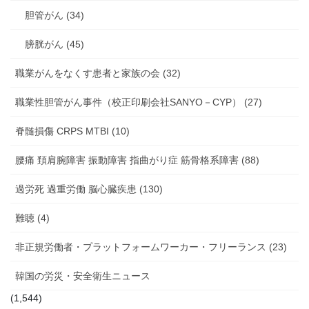
胆管がん (34)
膀胱がん (45)
職業がんをなくす患者と家族の会 (32)
職業性胆管がん事件（校正印刷会社SANYO－CYP） (27)
脊髄損傷 CRPS MTBI (10)
腰痛 頚肩腕障害 振動障害 指曲がり症 筋骨格系障害 (88)
過労死 過重労働 脳心臓疾患 (130)
難聴 (4)
非正規労働者・プラットフォームワーカー・フリーランス (23)
韓国の労災・安全衛生ニュース
(1,544)