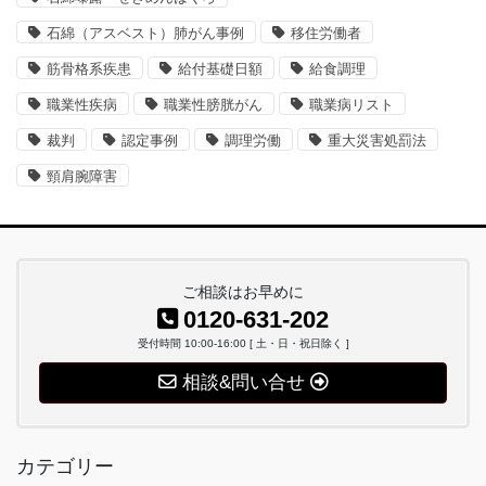
石綿（アスベスト）肺がん事例
移住労働者
筋骨格系疾患
給付基礎日額
給食調理
職業性疾病
職業性膀胱がん
職業病リスト
裁判
認定事例
調理労働
重大災害処罰法
頸肩腕障害
ご相談はお早めに
0120-631-202
受付時間 10:00-16:00 [ 土・日・祝日除く ]
相談&問い合せ
カテゴリー