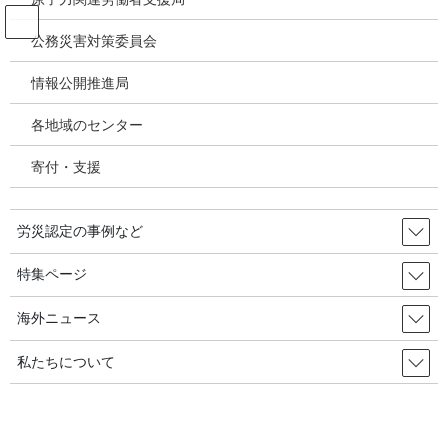
コ
ナ
ン
ビ
公務災害対策委員会
テ
ゲ
ン
ー
情報公開推進局
国際連帯
ツ
シ
へ
ョ
各地域のセンター
ス
ン
HOME
国際連帯
キ
に
【特集 アジア・ネットワーク】産業災害への胎内での曝露の長期的な健康及び
寄付・支援
ッ
移
人的資本影響：ボパールガス惨事の空間差分分析～Gordon C McCord,et al, BMJ
プ
動
Open, 2023.7.13
労災認定の事例など
2023年11月15日
/ 最終更新日時 :
2024年2月2日
特集ページ
国際連帯
【特集 アジア・ネットワーク】
海外ニュース
産業災害への胎内での曝露の長期
私たちについて
的な健康及び人的資本影響：ボパ
ールガス惨事の空間差分分析～