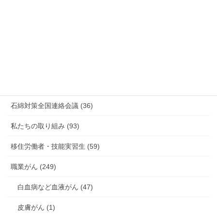
放射線被ばく労働 原発作業 除染作業 (48)
新型コロナウィルス感染症・各種感染症 (179)
有害化学物質 有機溶剤 感染症 (184)
未分類 (4)
海外安全衛生情報 (94)
石綿対策全国連絡会議 (36)
私たちの取り組み (93)
移住労働者・技能実習生 (59)
職業がん (249)
白血病など血液がん (47)
皮膚がん (1)