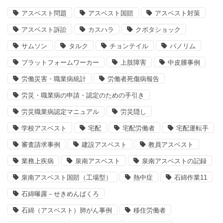
アスベスト問題
アスベスト国賠
アスベスト対策
アスベスト訴訟
カスハラ
クボタショック
サムソン
タルク
チョンテイル
パノリム
プラットフォームワーカー
上肢障害
中皮腫事例
労働災害・職業病統計
労働者死傷病報告
労災・職業病の申請・認定のための手引き
労災職業病認定マニュアル
労災隠し
学校アスベスト
宅配
宅配労働者
宅配運転手
審査請求事例
建設アスベスト
教員アスベスト
業務上疾病
泉南アスベスト
泉南アスベストの記録
泉南アスベスト国賠（工場型）
熱中症
石綿作業11
石綿曝露－せきめんばくろ
石綿（アスベスト）肺がん事例
移住労働者