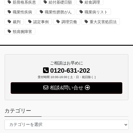
筋骨格系疾患
給付基礎日額
給食調理
職業性疾病
職業性膀胱がん
職業病リスト
裁判
認定事例
調理労働
重大災害処罰法
頸肩腕障害
ご相談はお早めに
0120-631-202
受付時間 10:00-16:00 [ 土・日・祝日除く ]
相談&問い合せ
カテゴリー
カ
テ