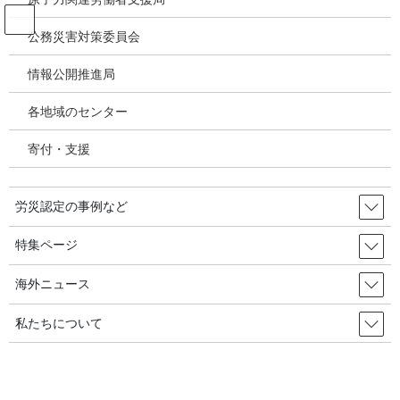
コ
ナ
ン
ビ
公務災害対策委員会
テ
ゲ
ン
ー
情報公開推進局
パワハラ いじめ うつ病 精神疾患
ツ
シ
へ
ョ
各地域のセンター
ス
ン
HOME
パワハラ いじめ うつ病 精神疾患
キ
に
『労災自殺』、３６％が過労･･･半分は職場経験が５年以下 2022年12月20日
寄付・支援
ッ
移
韓国の労災・安全衛生
プ
動
労災認定の事例など
2022年10月11日
/ 最終更新日時 :
2022年12月21日
パワハラ いじめ うつ病 精神疾患
特集ページ
『労災自殺』、３６％が過労･･･半
海外ニュース
分は職場経験が５年以下 2022年12
私たちについて
月20日 韓国の労災・安全衛生