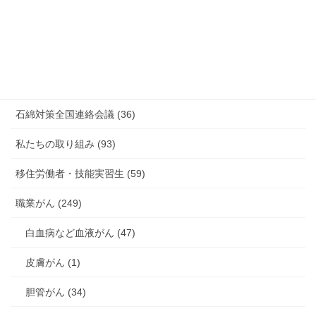
有害化学物質 有機溶剤 感染症 (184)
未分類 (4)
海外安全衛生情報 (94)
石綿対策全国連絡会議 (36)
私たちの取り組み (93)
移住労働者・技能実習生 (59)
職業がん (249)
白血病など血液がん (47)
皮膚がん (1)
胆管がん (34)