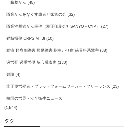
膀胱がん (45)
職業がんをなくす患者と家族の会 (32)
職業性胆管がん事件（校正印刷会社SANYO－CYP） (27)
脊髄損傷 CRPS MTBI (10)
腰痛 頚肩腕障害 振動障害 指曲がり症 筋骨格系障害 (88)
過労死 過重労働 脳心臓疾患 (130)
難聴 (4)
非正規労働者・プラットフォームワーカー・フリーランス (23)
韓国の労災・安全衛生ニュース
(1,544)
タグ