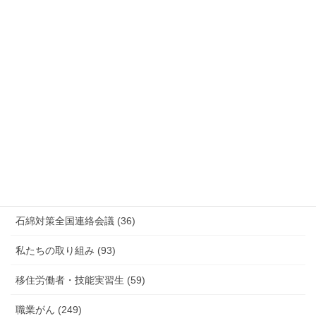
安全衛生 (92)
情報公開・法令通達・事務連絡・指針 (244)
放射線被ばく労働 原発作業 除染作業 (48)
新型コロナウィルス感染症・各種感染症 (179)
有害化学物質 有機溶剤 感染症 (184)
未分類 (4)
海外安全衛生情報 (94)
石綿対策全国連絡会議 (36)
私たちの取り組み (93)
移住労働者・技能実習生 (59)
職業がん (249)