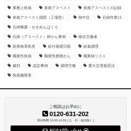
業務上疾病
泉南アスベスト
泉南アスベストの記録
泉南アスベスト国賠（工場型）
熱中症
石綿作業11
石綿曝露－せきめんばくろ
石綿（アスベスト）肺がん事例
移住労働者
筋骨格系疾患
給付基礎日額
給食調理
職業性疾病
職業性膀胱がん
職業病リスト
裁判
認定事例
調理労働
重大災害処罰法
頸肩腕障害
ご相談はお早めに
0120-631-202
受付時間 10:00-16:00 [ 土・日・祝日除く ]
相談&問い合せ