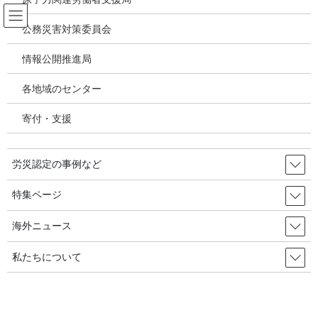
コ
ナ
ン
ビ
公務災害対策委員会
テ
ゲ
ン
ー
情報公開推進局
韓国の労災・安全衛生ニュース
ツ
シ
へ
ョ
各地域のセンター
ス
ン
HOME
韓国の労災・安全衛生ニュース
キ
に
昨年の労災事故の死亡者は８２８人・・宅配などで増加 2022年3月15日 韓国
寄付・支援
ッ
移
の労災・安全衛生
プ
動
労災認定の事例など
2022年2月22日
/ 最終更新日時 :
2022年3月17日
韓国の労災・安全衛生ニュース
特集ページ
昨年の労災事故の死亡者は８２８
海外ニュース
人・・宅配などで増加 2022年3月
私たちについて
15日 韓国の労災・安全衛生