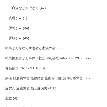
白血病など血液がん (47)
皮膚がん (1)
胆管がん (34)
膀胱がん (45)
職業がんをなくす患者と家族の会 (32)
職業性胆管がん事件（校正印刷会社SANYO－CYP） (27)
脊髄損傷 CRPS MTBI (10)
腰痛 頚肩腕障害 振動障害 指曲がり症 筋骨格系障害 (88)
過労死 過重労働 脳心臓疾患 (130)
難聴 (4)