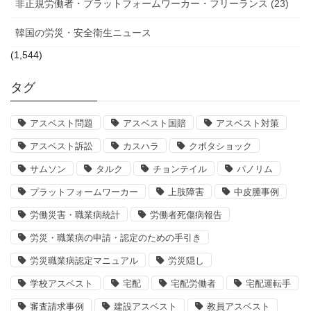
非正規労働者・プラットフォームワーカー・フリーランス (23)
韓国の労災・安全衛生ニュース
(1,544)
タグ
アスベスト問題
アスベスト国賠
アスベスト対策
アスベスト訴訟
カスハラ
クボタショック
サムソン
タルク
チョンテイル
パノリム
プラットフォームワーカー
上肢障害
中皮腫事例
労働災害・職業病統計
労働者死傷病報告
労災・職業病の申請・認定のための手引き
労災職業病認定マニュアル
労災隠し
学校アスベスト
宅配
宅配労働者
宅配運転手
審査請求事例
建設アスベスト
教員アスベスト