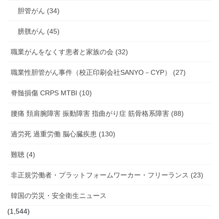
胆管がん (34)
膀胱がん (45)
職業がんをなくす患者と家族の会 (32)
職業性胆管がん事件（校正印刷会社SANYO－CYP） (27)
脊髄損傷 CRPS MTBI (10)
腰痛 頚肩腕障害 振動障害 指曲がり症 筋骨格系障害 (88)
過労死 過重労働 脳心臓疾患 (130)
難聴 (4)
非正規労働者・プラットフォームワーカー・フリーランス (23)
韓国の労災・安全衛生ニュース
(1,544)