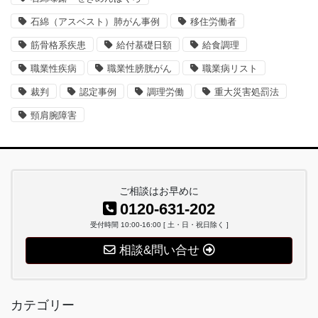
石綿（アスベスト）肺がん事例
移住労働者
筋骨格系疾患
給付基礎日額
給食調理
職業性疾病
職業性膀胱がん
職業病リスト
裁判
認定事例
調理労働
重大災害処罰法
頸肩腕障害
ご相談はお早めに
0120-631-202
受付時間 10:00-16:00 [ 土・日・祝日除く ]
相談&問い合せ
カテゴリー