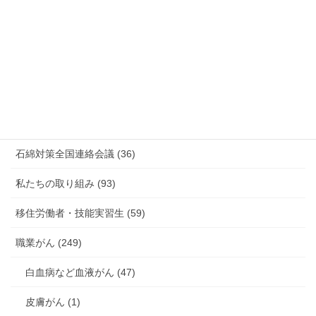
放射線被ばく労働 原発作業 除染作業 (48)
新型コロナウィルス感染症・各種感染症 (179)
有害化学物質 有機溶剤 感染症 (184)
未分類 (4)
海外安全衛生情報 (94)
石綿対策全国連絡会議 (36)
私たちの取り組み (93)
移住労働者・技能実習生 (59)
職業がん (249)
白血病など血液がん (47)
皮膚がん (1)