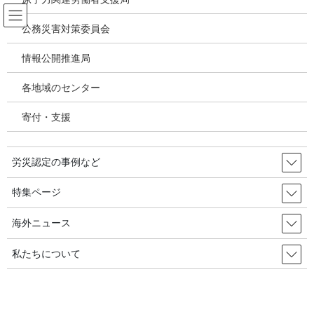
コ
ナ
ン
ビ
公務災害対策委員会
テ
ゲ
ン
ー
情報公開推進局
韓国の労災・安全衛生ニュース
ツ
シ
へ
ョ
各地域のセンター
ス
ン
HOME
韓国の労災・安全衛生ニュース
キ
に
ソウル施設公団、全国で初めて『危険作業拒否権』を保障 2021年12月1日 韓
寄付・支援
ッ
移
国の労災・安全衛生
プ
動
労災認定の事例など
2021年11月19日
/ 最終更新日時 :
2021年12月2日
韓国の労災・安全衛生ニュース
特集ページ
ソウル施設公団、全国で初めて
海外ニュース
『危険作業拒否権』を保障 2021年
私たちについて
12月1日 韓国の労災・安全衛生
来年1月の本格的な『重大災害処罰法』の施行を前に、ソウル施設