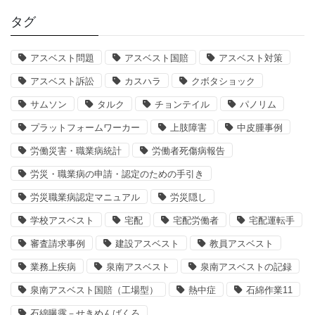
タグ
アスベスト問題
アスベスト国賠
アスベスト対策
アスベスト訴訟
カスハラ
クボタショック
サムソン
タルク
チョンテイル
パノリム
プラットフォームワーカー
上肢障害
中皮腫事例
労働災害・職業病統計
労働者死傷病報告
労災・職業病の申請・認定のための手引き
労災職業病認定マニュアル
労災隠し
学校アスベスト
宅配
宅配労働者
宅配運転手
審査請求事例
建設アスベスト
教員アスベスト
業務上疾病
泉南アスベスト
泉南アスベストの記録
泉南アスベスト国賠（工場型）
熱中症
石綿作業11
石綿曝露－せきめんばくろ