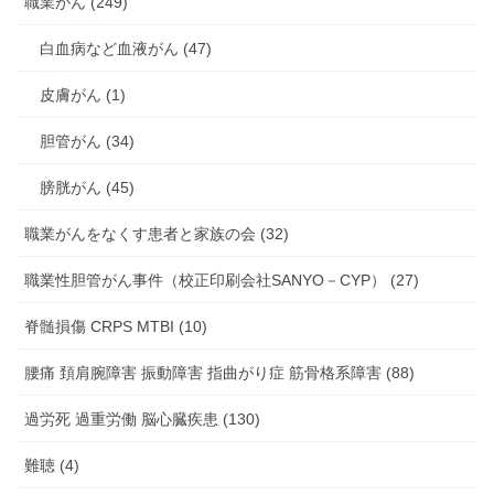
職業がん (249)
白血病など血液がん (47)
皮膚がん (1)
胆管がん (34)
膀胱がん (45)
職業がんをなくす患者と家族の会 (32)
職業性胆管がん事件（校正印刷会社SANYO－CYP） (27)
脊髄損傷 CRPS MTBI (10)
腰痛 頚肩腕障害 振動障害 指曲がり症 筋骨格系障害 (88)
過労死 過重労働 脳心臓疾患 (130)
難聴 (4)