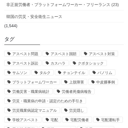
非正規労働者・プラットフォームワーカー・フリーランス (23)
韓国の労災・安全衛生ニュース
(1,544)
タグ
アスベスト問題
アスベスト国賠
アスベスト対策
アスベスト訴訟
カスハラ
クボタショック
サムソン
タルク
チョンテイル
パノリム
プラットフォームワーカー
上肢障害
中皮腫事例
労働災害・職業病統計
労働者死傷病報告
労災・職業病の申請・認定のための手引き
労災職業病認定マニュアル
労災隠し
学校アスベスト
宅配
宅配労働者
宅配運転手