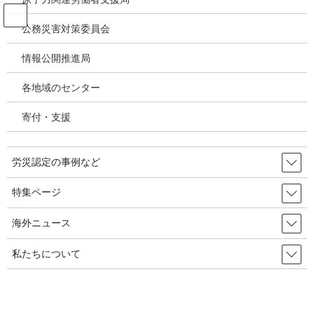
コ
ナ
ン
ビ
公務災害対策委員会
テ
ゲ
ン
ー
情報公開推進局
パワハラ いじめ うつ病 精神疾患
ツ
シ
へ
ョ
各地域のセンター
ス
ン
HOME
パワハラ いじめ うつ病 精神疾患
キ
に
執拗な嘆願で急性脳出血死亡、裁判所は「公務上災害」 2021年12月1日 韓国
寄付・支援
ッ
移
の労災・安全衛生
プ
動
労災認定の事例など
2021年11月19日
/ 最終更新日時 :
2021年12月2日
パワハラ いじめ うつ病 精神疾患
特集ページ
執拗な嘆願で急性脳出血死亡、裁判
海外ニュース
所は「公務上災害」 2021年12月1
私たちについて
日 韓国の労災・安全衛生