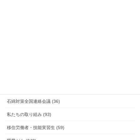
安全衛生 (92)
情報公開・法令通達・事務連絡・指針 (244)
放射線被ばく労働 原発作業 除染作業 (48)
新型コロナウィルス感染症・各種感染症 (179)
有害化学物質 有機溶剤 感染症 (184)
未分類 (4)
海外安全衛生情報 (94)
石綿対策全国連絡会議 (36)
私たちの取り組み (93)
移住労働者・技能実習生 (59)