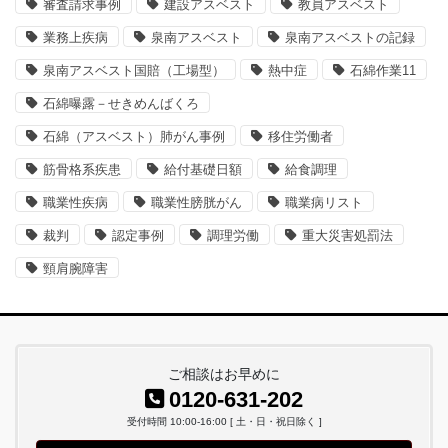
審査請求事例
建設アスベスト
教員アスベスト
業務上疾病
泉南アスベスト
泉南アスベストの記録
泉南アスベスト国賠（工場型）
熱中症
石綿作業11
石綿曝露－せきめんばくろ
石綿（アスベスト）肺がん事例
移住労働者
筋骨格系疾患
給付基礎日額
給食調理
職業性疾病
職業性膀胱がん
職業病リスト
裁判
認定事例
調理労働
重大災害処罰法
頸肩腕障害
ご相談はお早めに
0120-631-202
受付時間 10:00-16:00 [ 土・日・祝日除く ]