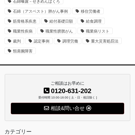
石綿曝露－せきめんばくろ
石綿（アスベスト）肺がん事例
移住労働者
筋骨格系疾患
給付基礎日額
給食調理
職業性疾病
職業性膀胱がん
職業病リスト
裁判
認定事例
調理労働
重大災害処罰法
頸肩腕障害
ご相談はお早めに
0120-631-202
受付時間 10:00-16:00 [ 土・日・祝日除く ]
相談&問い合せ
カテゴリー