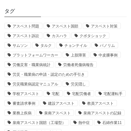
タグ
アスベスト問題
アスベスト国賠
アスベスト対策
アスベスト訴訟
カスハラ
クボタショック
サムソン
タルク
チョンテイル
パノリム
プラットフォームワーカー
上肢障害
中皮腫事例
労働災害・職業病統計
労働者死傷病報告
労災・職業病の申請・認定のための手引き
労災職業病認定マニュアル
労災隠し
学校アスベスト
宅配
宅配労働者
宅配運転手
審査請求事例
建設アスベスト
教員アスベスト
業務上疾病
泉南アスベスト
泉南アスベストの記録
泉南アスベスト国賠（工場型）
熱中症
石綿作業11