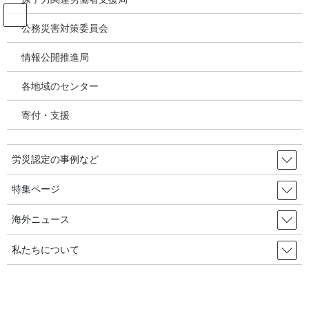
コ
ナ
ン
ビ
公務災害対策委員会
テ
ゲ
ン
ー
情報公開推進局
韓国の労災・安全衛生ニュース
ツ
シ
へ
ョ
各地域のセンター
ス
ン
HOME
韓国の労災・安全衛生ニュース
キ
に
今年上半期、産災死亡労働者が３.３％増えた 2021年8月27日 韓国の労災・安全
寄付・支援
ッ
移
衛生
プ
動
労災認定の事例など
2021年8月26日
/ 最終更新日時 :
2021年8月28日
韓国の労災・安全衛生ニュース
特集ページ
今年上半期、産災死亡労働者が３.
海外ニュース
３％増えた 2021年8月27日 韓国の
私たちについて
労災・安全衛生