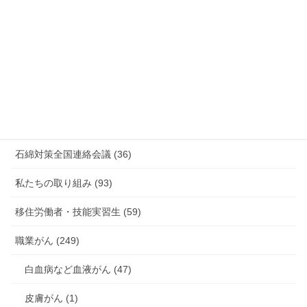
放射線被ばく労働 原発作業 除染作業 (48)
新型コロナウィルス感染症・各種感染症 (179)
有害化学物質 有機溶剤 感染症 (184)
未分類 (4)
海外安全衛生情報 (94)
石綿対策全国連絡会議 (36)
私たちの取り組み (93)
移住労働者・技能実習生 (59)
職業がん (249)
白血病など血液がん (47)
皮膚がん (1)