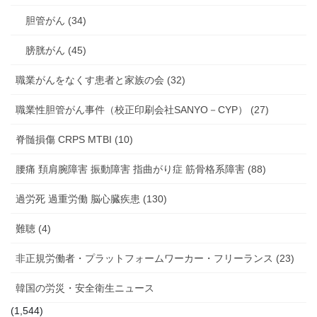
胆管がん (34)
膀胱がん (45)
職業がんをなくす患者と家族の会 (32)
職業性胆管がん事件（校正印刷会社SANYO－CYP） (27)
脊髄損傷 CRPS MTBI (10)
腰痛 頚肩腕障害 振動障害 指曲がり症 筋骨格系障害 (88)
過労死 過重労働 脳心臓疾患 (130)
難聴 (4)
非正規労働者・プラットフォームワーカー・フリーランス (23)
韓国の労災・安全衛生ニュース
(1,544)