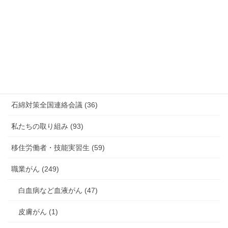
新型コロナウィルス感染症・各種感染症 (179)
有害化学物質 有機溶剤 感染症 (184)
未分類 (4)
海外安全衛生情報 (94)
石綿対策全国連絡会議 (36)
私たちの取り組み (93)
移住労働者・技能実習生 (59)
職業がん (249)
白血病など血液がん (47)
皮膚がん (1)