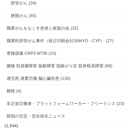
胆管がん (34)
膀胱がん (45)
職業がんをなくす患者と家族の会 (32)
職業性胆管がん事件（校正印刷会社SANYO－CYP） (27)
脊髄損傷 CRPS MTBI (10)
腰痛 頚肩腕障害 振動障害 指曲がり症 筋骨格系障害 (88)
過労死 過重労働 脳心臓疾患 (130)
難聴 (4)
非正規労働者・プラットフォームワーカー・フリーランス (23)
韓国の労災・安全衛生ニュース
(1,544)