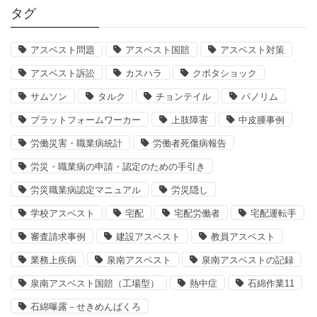
タグ
アスベスト問題
アスベスト国賠
アスベスト対策
アスベスト訴訟
カスハラ
クボタショック
サムソン
タルク
チョンテイル
パノリム
プラットフォームワーカー
上肢障害
中皮腫事例
労働災害・職業病統計
労働者死傷病報告
労災・職業病の申請・認定のための手引き
労災職業病認定マニュアル
労災隠し
学校アスベスト
宅配
宅配労働者
宅配運転手
審査請求事例
建設アスベスト
教員アスベスト
業務上疾病
泉南アスベスト
泉南アスベストの記録
泉南アスベスト国賠（工場型）
熱中症
石綿作業11
石綿曝露－せきめんばくろ