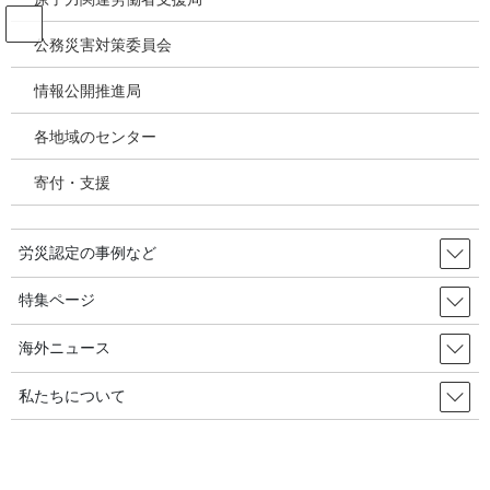
コ
ナ
ン
ビ
公務災害対策委員会
テ
ゲ
ン
ー
情報公開推進局
投稿
ツ
シ
へ
ョ
各地域のセンター
ス
ン
HOME
キ
に
コロナ１９時代、『防疫と集会』の共存は不可能か 2021年8月13日 韓国の労
寄付・支援
ッ
移
災・安全衛生
プ
動
image-16
労災認定の事例など
2021年8月15日
/ 最終更新日時 :
2021年8月15日
特集ページ
image-16
海外ニュース
私たちについて