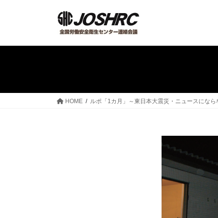
コ
ナ
ン
ビ
テ
ゲ
ン
ー
ツ
シ
へ
ョ
ス
ン
キ
に
ッ
移
HOME
ルポ「1カ月」～東日本大震災・ニュースになら
プ
動