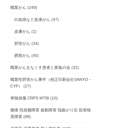
職業がん (249)
白血病など血液がん (47)
皮膚がん (1)
胆管がん (34)
膀胱がん (45)
職業がんをなくす患者と家族の会 (32)
職業性胆管がん事件（校正印刷会社SANYO－
CYP） (27)
脊髄損傷 CRPS MTBI (10)
腰痛 頚肩腕障害 振動障害 指曲がり症 筋骨格
系障害 (88)