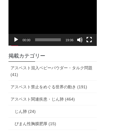
画
プ
レ
ー
ヤ
00:00
19:06
ー
掲載カテゴリー
アスベスト混入ベビーパウダー・タルク問題
(41)
アスベスト禁止をめぐる世界の動き (191)
アスベスト関連疾患・じん肺 (464)
じん肺 (24)
びまん性胸膜肥厚 (15)