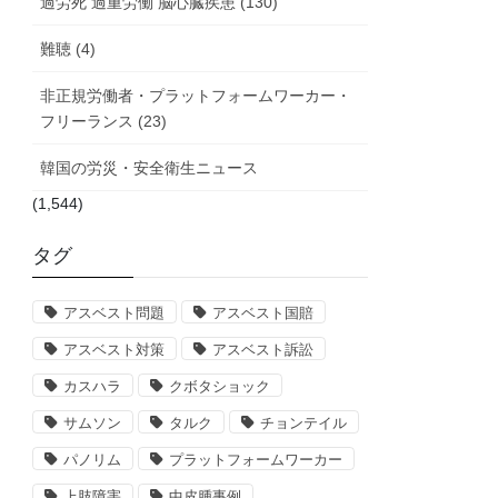
過労死 過重労働 脳心臓疾患 (130)
難聴 (4)
非正規労働者・プラットフォームワーカー・
フリーランス (23)
韓国の労災・安全衛生ニュース
(1,544)
タグ
アスベスト問題
アスベスト国賠
アスベスト対策
アスベスト訴訟
カスハラ
クボタショック
サムソン
タルク
チョンテイル
パノリム
プラットフォームワーカー
上肢障害
中皮腫事例