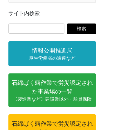
サイト内検索
情報公開推進局
厚生労働省の通達など
石綿ばく露作業で労災認定され
た事業場の一覧
【製造業など】建設業以外・船員保険
石綿ばく露作業で労災認定され