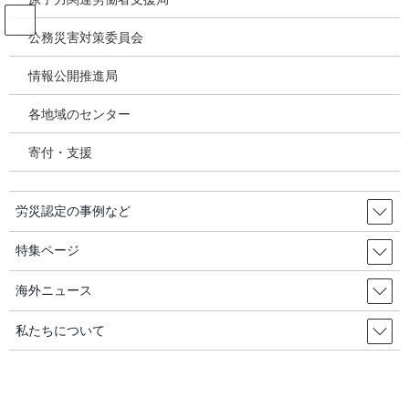
コ
ナ
ン
ビ
公務災害対策委員会
テ
ゲ
ン
ー
情報公開推進局
2000111528％労災を健保で、38％事
ツ
シ
業主書類渡さず大阪府医師会調査毎
へ
ョ
各地域のセンター
ス
ン
日新聞大阪本社
キ
に
寄付・支援
ッ
移
プ
動
HOME
なくせ！労災隠し－3 報道記事から(2)労災患者の診察でアンケート 28%が健康
労災認定の事例など
保険で医療費を請求 大阪府医師会が調査 [2000.11.15]
2000111528％労災を健保で、38％事業主書類渡さず大阪府医師会調査毎日新聞大
阪本社
特集ページ
海外ニュース
私たちについて