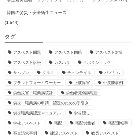
韓国の労災・安全衛生ニュース
(1,544)
タグ
アスベスト問題
アスベスト国賠
アスベスト対策
アスベスト訴訟
カスハラ
クボタショック
サムソン
タルク
チョンテイル
パノリム
プラットフォームワーカー
上肢障害
中皮腫事例
労働災害・職業病統計
労働者死傷病報告
労災・職業病の申請・認定のための手引き
労災職業病認定マニュアル
労災隠し
学校アスベスト
宅配
宅配労働者
宅配運転手
審査請求事例
建設アスベスト
教員アスベスト