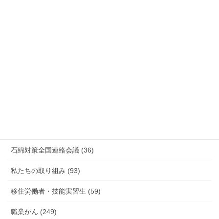
安全衛生 (92)
情報公開・法令通達・事務連絡・指針 (244)
放射線被ばく労働 原発作業 除染作業 (48)
新型コロナウィルス感染症・各種感染症 (179)
有害化学物質 有機溶剤 感染症 (184)
未分類 (4)
海外安全衛生情報 (94)
石綿対策全国連絡会議 (36)
私たちの取り組み (93)
移住労働者・技能実習生 (59)
職業がん (249)