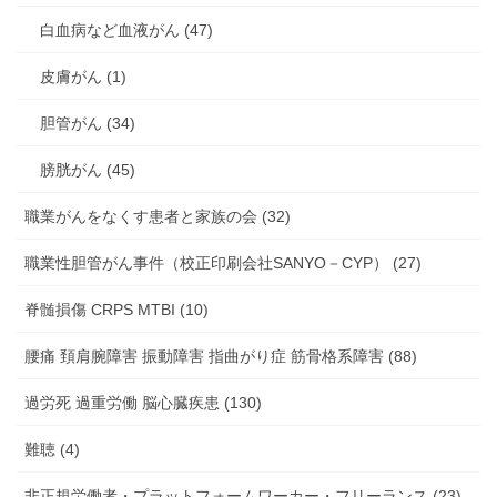
白血病など血液がん (47)
皮膚がん (1)
胆管がん (34)
膀胱がん (45)
職業がんをなくす患者と家族の会 (32)
職業性胆管がん事件（校正印刷会社SANYO－CYP） (27)
脊髄損傷 CRPS MTBI (10)
腰痛 頚肩腕障害 振動障害 指曲がり症 筋骨格系障害 (88)
過労死 過重労働 脳心臓疾患 (130)
難聴 (4)
非正規労働者・プラットフォームワーカー・フリーランス (23)