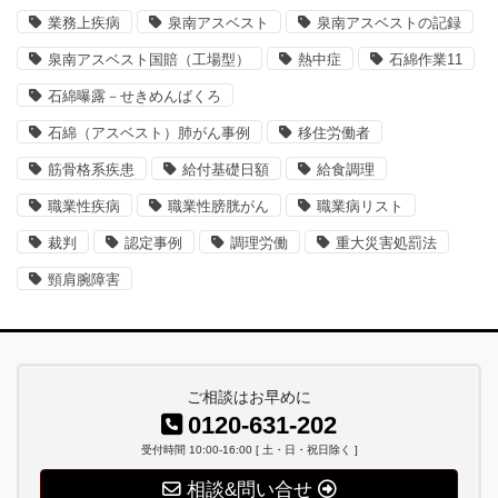
業務上疾病
泉南アスベスト
泉南アスベストの記録
泉南アスベスト国賠（工場型）
熱中症
石綿作業11
石綿曝露－せきめんばくろ
石綿（アスベスト）肺がん事例
移住労働者
筋骨格系疾患
給付基礎日額
給食調理
職業性疾病
職業性膀胱がん
職業病リスト
裁判
認定事例
調理労働
重大災害処罰法
頸肩腕障害
ご相談はお早めに
0120-631-202
受付時間 10:00-16:00 [ 土・日・祝日除く ]
相談&問い合せ