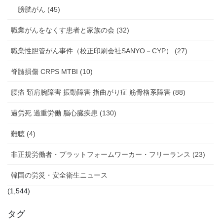
膀胱がん (45)
職業がんをなくす患者と家族の会 (32)
職業性胆管がん事件（校正印刷会社SANYO－CYP） (27)
脊髄損傷 CRPS MTBI (10)
腰痛 頚肩腕障害 振動障害 指曲がり症 筋骨格系障害 (88)
過労死 過重労働 脳心臓疾患 (130)
難聴 (4)
非正規労働者・プラットフォームワーカー・フリーランス (23)
韓国の労災・安全衛生ニュース
(1,544)
タグ