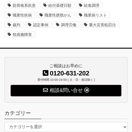
筋骨格系疾患
給付基礎日額
給食調理
職業性疾病
職業性膀胱がん
職業病リスト
裁判
認定事例
調理労働
重大災害処罰法
頸肩腕障害
ご相談はお早めに
0120-631-202
受付時間 10:00-16:00 [ 土・日・祝日除く ]
相談&問い合せ
カテゴリー
カ
テ