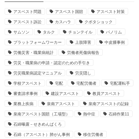
アスベスト問題
アスベスト国賠
アスベスト対策
アスベスト訴訟
カスハラ
クボタショック
サムソン
タルク
チョンテイル
パノリム
プラットフォームワーカー
上肢障害
中皮腫事例
労働災害・職業病統計
労働者死傷病報告
労災・職業病の申請・認定のための手引き
労災職業病認定マニュアル
労災隠し
学校アスベスト
宅配
宅配労働者
宅配運転手
審査請求事例
建設アスベスト
教員アスベスト
業務上疾病
泉南アスベスト
泉南アスベストの記録
泉南アスベスト国賠（工場型）
熱中症
石綿作業11
石綿曝露－せきめんばくろ
石綿（アスベスト）肺がん事例
移住労働者