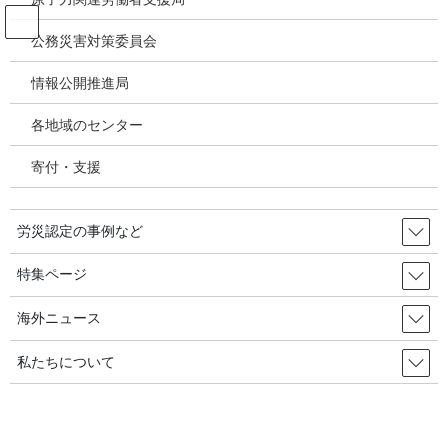
コ
ナ
ン
ビ
公務災害対策委員会
テ
ゲ
ン
ー
情報公開推進局
シリカ
ツ
シ
へ
ョ
各地域のセンター
ス
ン
HOME
シリカ
キ
に
寄付・支援
ッ
移
プ
動
2026年3月15日
労災認定の事例など
職業がん
フローリング施工労働者の結晶性
特集ページ
シリカ等ばく露による肺ガン、初
海外ニュース
めて労災認定。労働者性もポイント／韓国の
労災・安全衛生2026年04月08日
私たちについて
マンションの建設現場で約30年にわってフローリング工事を行っ
ていた労働者が肺ガンで亡くなり、勤労福祉公団から労災として
認められた。フローリングを施工する労働者ので、肺ガンの労災