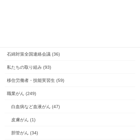
新型コロナウィルス感染症・各種感染症 (179)
有害化学物質 有機溶剤 感染症 (184)
未分類 (4)
海外安全衛生情報 (94)
石綿対策全国連絡会議 (36)
私たちの取り組み (93)
移住労働者・技能実習生 (59)
職業がん (249)
白血病など血液がん (47)
皮膚がん (1)
胆管がん (34)